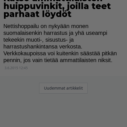
huippuvinkit, joilla teet
parhaat löydöt
Nettishoppailu on nykyään monen
suomalaisenkin harrastus ja yhä useampi
tekeekin muoti-, sisustus- ja
harrastushankintansa verkosta.
Verkkokaupoissa voi kuitenkin säästää pitkän
pennin, jos vain tietää ammattilaisten niksit.
3.6.2015 12:45
Artikkelien
Uudemmat artikkelit
selaus