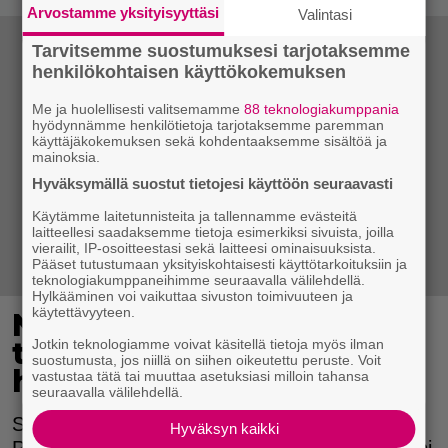
Arvostamme yksityisyyttäsi
Valintasi
Tarvitsemme suostumuksesi tarjotaksemme
henkilökohtaisen käyttökokemuksen
Me ja huolellisesti valitsemamme
88 teknologiakumppania
hyödynnämme henkilötietoja tarjotaksemme paremman
käyttäjäkokemuksen sekä kohdentaaksemme sisältöä ja
mainoksia.
Hyväksymällä suostut tietojesi käyttöön seuraavasti
Käytämme laitetunnisteita ja tallennamme evästeitä
laitteellesi saadaksemme tietoja esimerkiksi sivuista, joilla
vierailit, IP-osoitteestasi sekä laitteesi ominaisuuksista.
Pääset tutustumaan yksityiskohtaisesti käyttötarkoituksiin ja
teknologiakumppaneihimme seuraavalla välilehdellä.
Hylkääminen voi vaikuttaa sivuston toimivuuteen ja
käytettävyyteen.
Nettishoppailun uudet
tuulet: Pian voit todistaa
Jotkin teknologiamme voivat käsitellä tietoja myös ilman
suostumusta, jos niillä on siihen oikeutettu peruste. Voit
henkilöllisyytesi selfiellä
vastustaa tätä tai muuttaa asetuksiasi milloin tahansa
seuraavalla välilehdellä.
Selfiet eivät ole pelkkää turhamaista hupailua.
Hyväksyn kaikki
Pian ne voivat olla jopa salasanoja turvallisempi