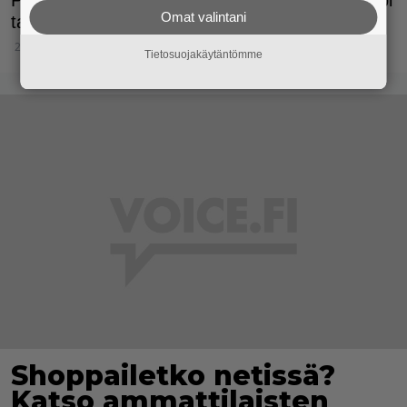
Omat valintani
tapa maksaa internetissä.
26.2.2016 15:45
Tietosuojakäytäntömme
Shoppailetko netissä?
Katso ammattilaisten