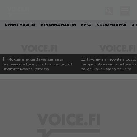
RENNY HARLIN
JOHANNA HARLIN
KESÄ
SUOMEN KESÄ
RI
1.
2.
”Nukuimme kaikki viisi samassa
Tv-ohjelman juontaja pudott
huoneessa” – Renny Harlinin perhe vietti
Lampeniuksen viulun – Pete P
unelmien kesän Suomessa
pakeni kauhuissaan paikalta