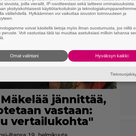
i sivuista, joilla vierailit, IP-osoitteestasi sekä laitteesi ominaisuuksista
an yksityiskohtaisesti käyttötarkoituksiin ja teknologiakumppaneihimm
la välilehdellä. Hylkääminen voi vaikuttaa sivuston toimivuuteen ja
yyteen.
knologiamme voivat käsitellä tietoja myös ilman suostumusta, jos niillä o
u peruste. Voit vastustaa tätä tai muuttaa asetuksiasi milloin tahansa se
lä.
Omat valintani
Hyväksyn kaikki
Tietosuojak
 Mäkelää jännittää,
otetaan vastaan:
u vertailukohta"
si-iltansa 19. helmikuuta.