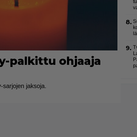
t
v
8.
S
k
l
9.
T
L
-palkittu ohjaaja
P
p
-sarjojen jaksoja.