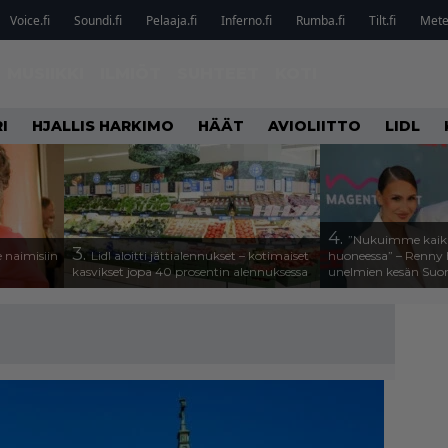
Voice.fi
Soundi.fi
Pelaaja.fi
Inferno.fi
Rumba.fi
Tilt.fi
Metel
MUSIIKKI
ILMIÖT
SUHTEET
KOTI
I
HJALLIS HARKIMO
HÄÄT
AVIOLIITTO
LIDL
4.
”Nukuimme kaikki
3.
 naimisiin
Lidl aloitti jättialennukset – kotimaiset
huoneessa” – Renny H
kasvikset jopa 40 prosentin alennuksessa
unelmien kesän Suo