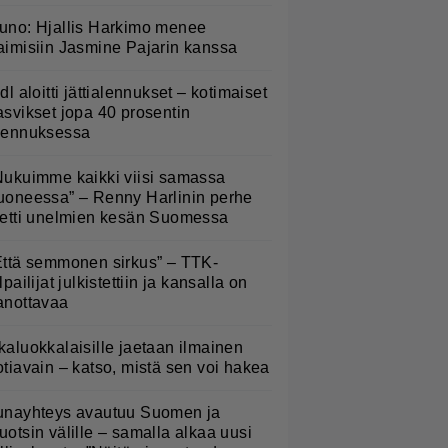
uno: Hjallis Harkimo menee
aimisiin Jasmine Pajarin kanssa
idl aloitti jättialennukset – kotimaiset
asvikset jopa 40 prosentin
lennuksessa
Nukuimme kaikki viisi samassa
uoneessa” – Renny Harlinin perhe
ietti unelmien kesän Suomessa
Että semmonen sirkus” – TTK-
lpailijat julkistettiin ja kansalla on
anottavaa
kaluokkalaisille jaetaan ilmainen
otiavain – katso, mistä sen voi hakea
unayhteys avautuu Suomen ja
uotsin välille – samalla alkaa uusi