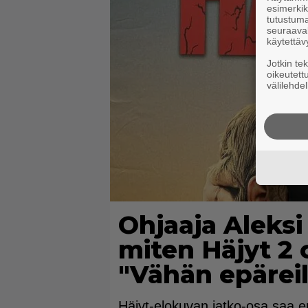
esimerkiks
tutustuma
seuraaval
käytettäv
Jotkin te
oikeutett
välilehdel
Ohjaaja Aleksi
miten Häjyt 2 
"Vähän epäreil
Häjyt-elokuvan jatko-osa saa en