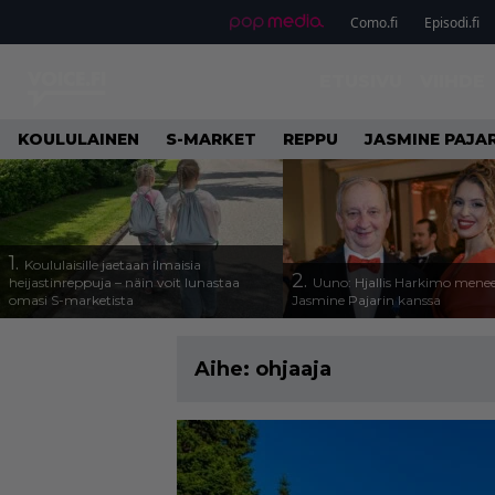
Como.fi
Episodi.fi
ETUSIVU
VIIHDE
KOULULAINEN
S-MARKET
REPPU
JASMINE PAJAR
1.
Koululaisille jaetaan ilmaisia
2.
heijastinreppuja – näin voit lunastaa
Uuno: Hjallis Harkimo menee
omasi S-marketista
Jasmine Pajarin kanssa
Aihe:
ohjaaja