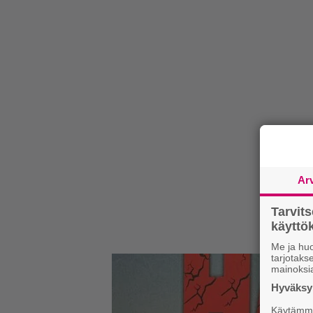
Ar
Tarvit
käytt
Me ja huo
tarjotak
mainoksi
Hyväksym
Käytämme 