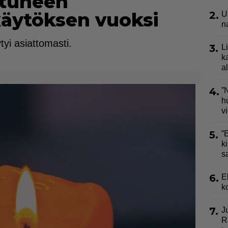
stuneen
käytöksen vuoksi
2.
U
n
yi asiattomasti.
3.
L
k
a
4.
”
h
v
5.
”
ki
s
6.
E
k
7.
J
R