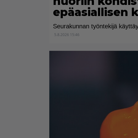
nuoriin kohdi
epäasiallisen 
Seurakunnan työntekijä käyttäyt
5.8.2026 15:46