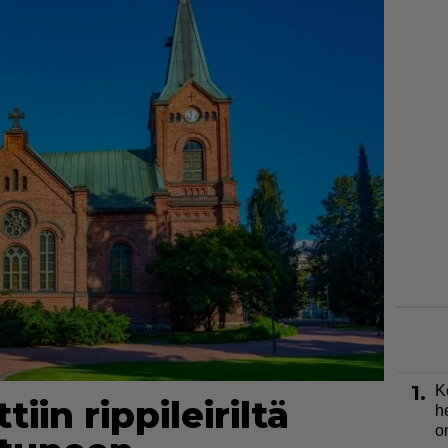
1.
K
iin rippileiriltä
h
o