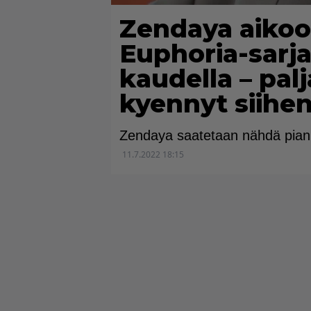
Zendaya aikoo
Euphoria-sarja
kaudella – palj
kyennyt siihe
Zendaya saatetaan nähdä pian 
11.7.2022 18:15