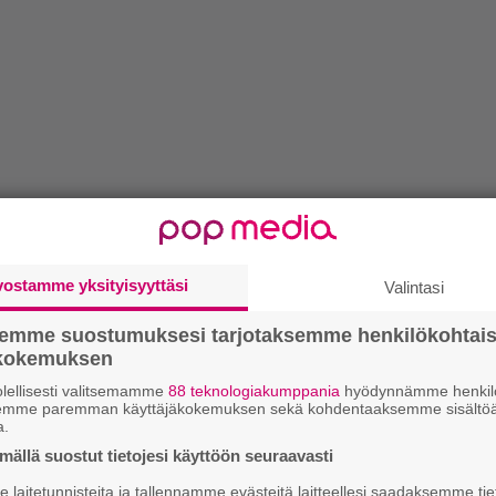
vostamme yksityisyyttäsi
Valintasi
semme suostumuksesi tarjotaksemme henkilökohtai
ökokemuksen
lellisesti valitsemamme
88 teknologiakumppania
hyödynnämme henkilö
semme paremman käyttäjäkokemuksen sekä kohdentaaksemme sisältöä
a.
ällä suostut tietojesi käyttöön seuraavasti
laitetunnisteita ja tallennamme evästeitä laitteellesi saadaksemme tie