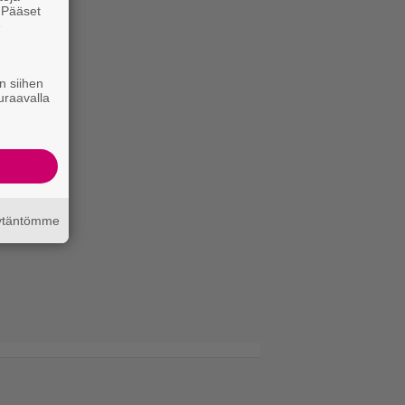
. Pääset
e
n siihen
uraavalla
äytäntömme