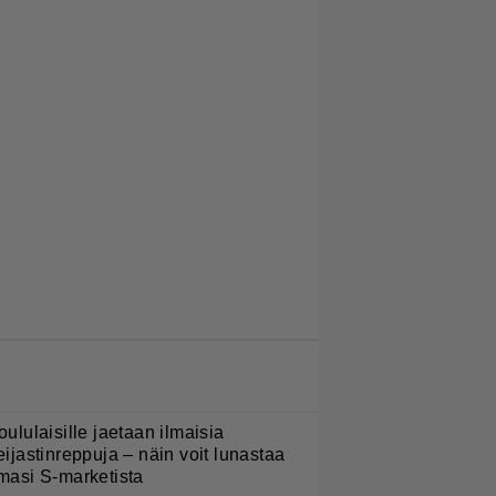
LUETUIMMAT JUTUT
oululaisille jaetaan ilmaisia
eijastinreppuja – näin voit lunastaa
masi S-marketista