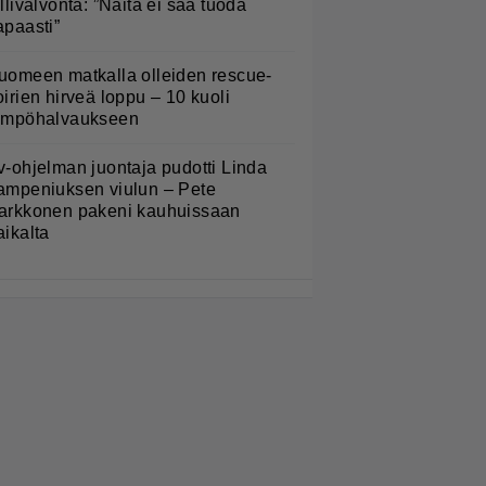
ullivalvonta: ”Näitä ei saa tuoda
apaasti”
uomeen matkalla olleiden rescue-
oirien hirveä loppu – 10 kuoli
ämpöhalvaukseen
v-ohjelman juontaja pudotti Linda
ampeniuksen viulun – Pete
arkkonen pakeni kauhuissaan
aikalta