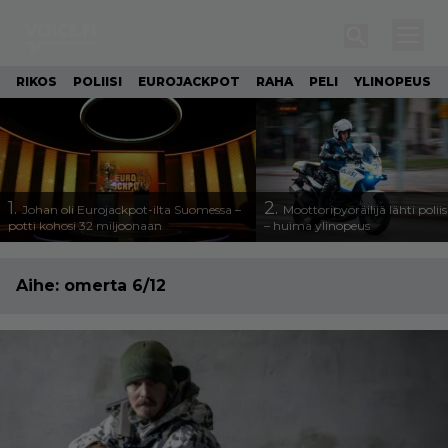
RIKOS
POLIISI
EUROJACKPOT
RAHA
PELI
YLINOPEUS
1.
2.
Johan oli Eurojackpot-ilta Suomessa –
Moottoripyöräilijä lähti poli
potti kohosi 32 miljoonaan
– huima ylinopeus
Aihe:
omerta 6/12