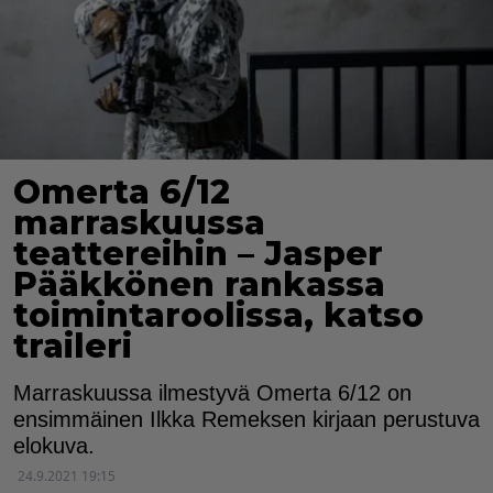
Omerta 6/12
marraskuussa
teattereihin – Jasper
Pääkkönen rankassa
toimintaroolissa, katso
traileri
Marraskuussa ilmestyvä Omerta 6/12 on
ensimmäinen Ilkka Remeksen kirjaan perustuva
elokuva.
24.9.2021 19:15