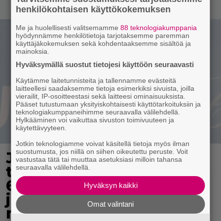
henkilökohtaisen käyttökokemuksen
Me ja huolellisesti valitsemamme
88 teknologiakumppania
hyödynnämme henkilötietoja tarjotaksemme paremman
käyttäjäkokemuksen sekä kohdentaaksemme sisältöä ja
mainoksia.
Hyväksymällä suostut tietojesi käyttöön seuraavasti
Käytämme laitetunnisteita ja tallennamme evästeitä
laitteellesi saadaksemme tietoja esimerkiksi sivuista, joilla
vierailit, IP-osoitteestasi sekä laitteesi ominaisuuksista.
Pääset tutustumaan yksityiskohtaisesti käyttötarkoituksiin ja
teknologiakumppaneihimme seuraavalla välilehdellä.
Hylkääminen voi vaikuttaa sivuston toimivuuteen ja
käytettävyyteen.
Jotkin teknologiamme voivat käsitellä tietoja myös ilman
suostumusta, jos niillä on siihen oikeutettu peruste. Voit
Jasper Pääkkösen
vastustaa tätä tai muuttaa asetuksiasi milloin tahansa
tähdittämästä Omerta
seuraavalla välilehdellä.
6/12 -elokuvasta
Hyväksyn kaikki
julkaistiin ensimmäinen
Omat valintani
maistiainen