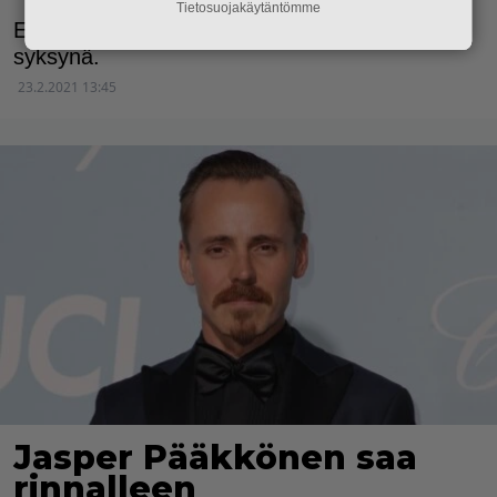
Tietosuojakäytäntömme
Elokuva julkaistaan näillä näkymin ensi
syksynä.
23.2.2021 13:45
Jasper Pääkkönen saa
rinnalleen