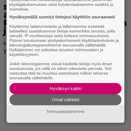
sydänverellä ja täysin
käyttäjäkokemuksen sekä kohdentaaksemme sisältöä ja
mainoksia.
avoinna’ – Helsinki
Hyväksymällä suostut tietojesi käyttöön seuraavasti
Prideen odotetaan jälleen
Käytämme laitetunnisteita ja tallennamme evästeitä
jättiyleisöä
laitteellesi saadaksemme tietoja esimerkiksi sivuista, joilla
vierailit, IP-osoitteestasi sekä laitteesi ominaisuuksista.
Pääset tutustumaan yksityiskohtaisesti käyttötarkoituksiin ja
Helsinki Pride on Suomen suurin
teknologiakumppaneihimme seuraavalla välilehdellä.
yleisötapahtuma.
Hylkääminen voi vaikuttaa sivuston toimivuuteen ja
käytettävyyteen.
18.6.2025 12:15
Jotkin teknologiamme voivat käsitellä tietoja myös ilman
suostumusta, jos niillä on siihen oikeutettu peruste. Voit
vastustaa tätä tai muuttaa asetuksiasi milloin tahansa
seuraavalla välilehdellä.
Hyväksyn kaikki
Omat valintani
Tietosuojakäytäntömme