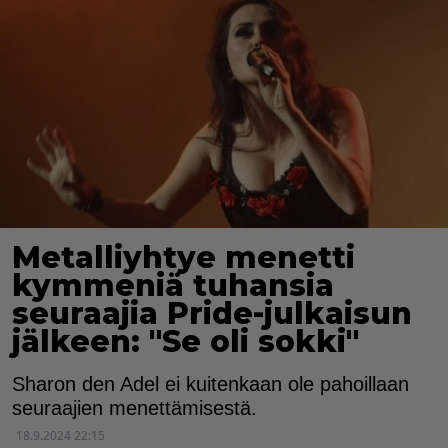
Metalliyhtye menetti
kymmeniä tuhansia
seuraajia Pride-julkaisun
jälkeen: "Se oli sokki"
Sharon den Adel ei kuitenkaan ole pahoillaan
seuraajien menettämisestä.
18.9.2024 22:15