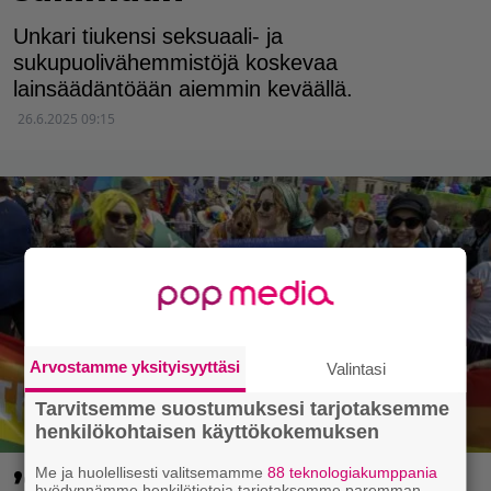
Unkari tiukensi seksuaali- ja
sukupuolivähemmistöjä koskevaa
lainsäädäntöään aiemmin keväällä.
26.6.2025 09:15
Arvostamme yksityisyyttäsi
Valintasi
Tarvitsemme suostumuksesi tarjotaksemme
henkilökohtaisen käyttökokemuksen
Me ja huolellisesti valitsemamme
88 teknologiakumppania
’Siinä ollaan niin
hyödynnämme henkilötietoja tarjotaksemme paremman