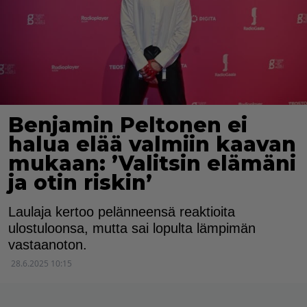
Benjamin Peltonen ei
halua elää valmiin kaavan
mukaan: ’Valitsin elämäni
ja otin riskin’
Laulaja kertoo pelänneensä reaktioita
ulostuloonsa, mutta sai lopulta lämpimän
vastaanoton.
28.6.2025 10:15