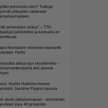
yötkö perunoita näin? Tutkijat
öysivät yhteyden vakavaan
ansansairauteen
Että semmonen sirkus” – TTK-
lpailijat julkistettiin ja kansalla on
anottavaa
ppu Normaalin viimeinen konsertti
sitetään Ylellä
irkavalta takaa-ajoi skoottereita –
oliisimoottoripyörä teki paosta
yhyen
uno: Hjallis Harkimo menee
aimisiin Jasmine Pajarin kanssa
idl aloitti jättialennukset – kotimaiset
asvikset jopa 40 prosentin