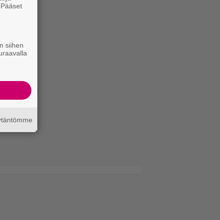
. Pääset
e
n siihen
uraavalla
äytäntömme