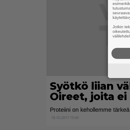
esimerkiks
tutustuma
seuraaval
käytettäv
Jotkin te
oikeutett
välilehdel
Syötkö liian v
Oireet, joita e
Proteiini on kehollemme tärkeä
18.10.2017 15:45