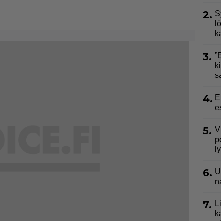
2.
S
l
k
3.
”
ki
s
4.
E
e
5.
V
p
l
6.
U
n
7.
L
k