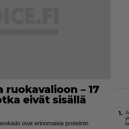
a ruokavalioon – 17
tka eivät sisällä
1.
J
y
 avokado ovat erinomaisia proteiinin
h