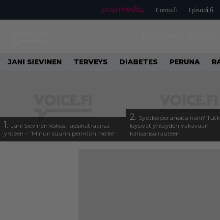
Como.fi
Episodi.fi
ETUSIVU
VIIHDE
JANI SIEVINEN
TERVEYS
DIABETES
PERUNA
R
2.
Syötkö perunoita näin? Tutk
1.
Jani Sievinen kokosi lapsikatraansa
löysivät yhteyden vakavaan
yhteen – ”Minun suurin perintöni heille”
kansansairauteen