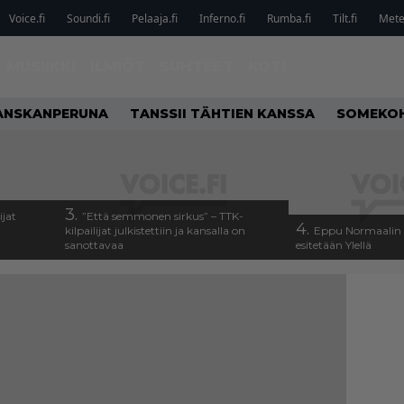
Voice.fi
Soundi.fi
Pelaaja.fi
Inferno.fi
Rumba.fi
Tilt.fi
Metel
MUSIIKKI
ILMIÖT
SUHTEET
KOTI
ANSKANPERUNA
TANSSII TÄHTIEN KANSSA
SOMEKO
3.
ijat
”Että semmonen sirkus” – TTK-
4.
kilpailijat julkistettiin ja kansalla on
Eppu Normaalin v
sanottavaa
esitetään Ylellä