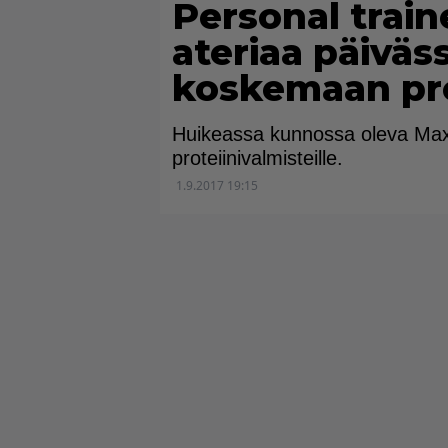
Personal train
ateriaa päiväss
koskemaan prot
Huikeassa kunnossa oleva Max L
proteiinivalmisteille.
1.9.2017 19:15