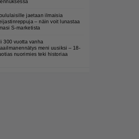
lennuksessa
oululaisille jaetaan ilmaisia
eijastinreppuja – näin voit lunastaa
masi S-marketista
li 300 vuotta vanha
aailmanennätys meni uusiksi – 18-
uotias nuorimies teki historiaa