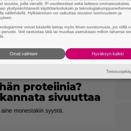
i sivuista, joilla vierailit, IP-osoitteestasi sekä laitteesi ominaisuuksista
an yksityiskohtaisesti käyttötarkoituksiin ja teknologiakumppaneihimm
la välilehdellä. Hylkääminen voi vaikuttaa sivuston toimivuuteen ja
yyteen.
knologiamme voivat käsitellä tietoja myös ilman suostumusta, jos niillä o
u peruste. Voit vastustaa tätä tai muuttaa asetuksiasi milloin tahansa se
lä.
Omat valintani
Hyväksyn kaikki
Tietosuojak
ähän proteiinia?
i kannata sivuuttaa
 aine monestakin syystä.