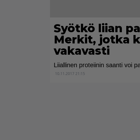
Syötkö liian pa
Merkit, jotka 
vakavasti
Liiallinen proteiinin saanti vo
10.11.2017 21:15