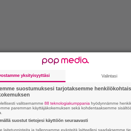
vostamme yksityisyyttäsi
Valintasi
semme suostumuksesi tarjotaksemme henkilökohtai
ökokemuksen
lellisesti valitsemamme
88 teknologiakumppania
hyödynnämme henkilö
semme paremman käyttäjäkokemuksen sekä kohdentaaksemme sisältöä
a.
ällä suostut tietojesi käyttöön seuraavasti
laitetunnisteita ja tallennamme evästeitä laitteellesi saadaksemme tie