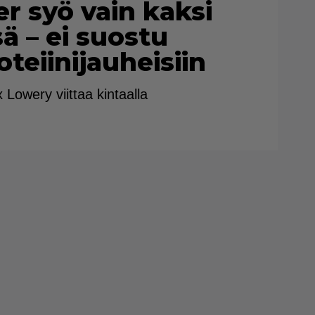
er syö vain kaksi
ä – ei suostu
eiinijauheisiin
owery viittaa kintaalla