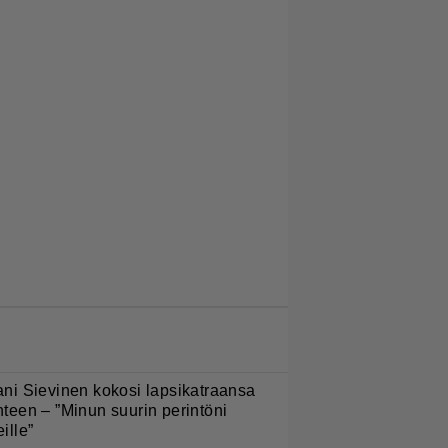
LUETUIMMAT JUTUT
ani Sievinen kokosi lapsikatraansa
hteen – ”Minun suurin perintöni
eille”