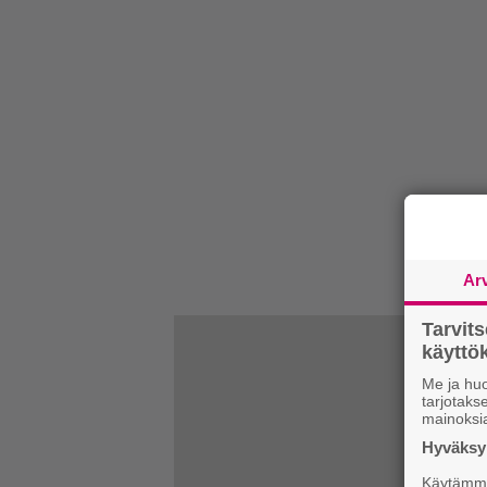
Ar
Tarvit
käytt
Me ja huo
tarjotak
mainoksi
Hyväksym
Käytämme 