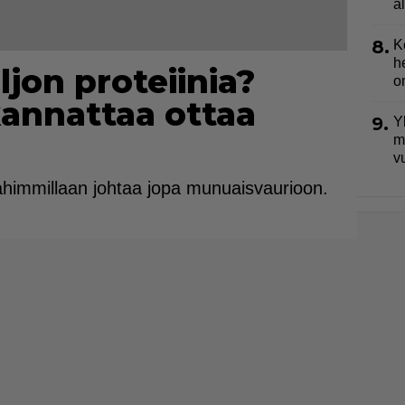
a
8.
K
h
ljon proteiinia?
o
kannattaa ottaa
9.
Y
m
v
i pahimmillaan johtaa jopa munuaisvaurioon.