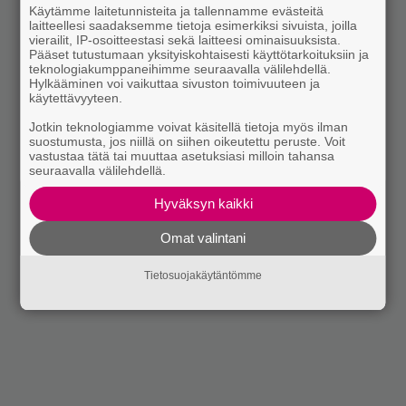
Käytämme laitetunnisteita ja tallennamme evästeitä
laitteellesi saadaksemme tietoja esimerkiksi sivuista, joilla
vierailit, IP-osoitteestasi sekä laitteesi ominaisuuksista.
Pääset tutustumaan yksityiskohtaisesti käyttötarkoituksiin ja
teknologiakumppaneihimme seuraavalla välilehdellä.
Hylkääminen voi vaikuttaa sivuston toimivuuteen ja
käytettävyyteen.
Jotkin teknologiamme voivat käsitellä tietoja myös ilman
suostumusta, jos niillä on siihen oikeutettu peruste. Voit
vastustaa tätä tai muuttaa asetuksiasi milloin tahansa
seuraavalla välilehdellä.
Hyväksyn kaikki
Omat valintani
Tietosuojakäytäntömme