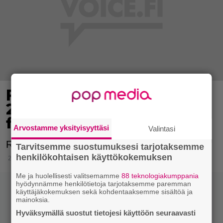
F1-kuljettajan käsi repesi
2011 – yrittää nyt paluuta
formuloihin
Arvostamme yksityisyyttäsi
Valintasi
Robert Kubica haaveilee paluusta F1-sarjaan.
Tarvitsemme suostumuksesi tarjotaksemme
henkilökohtaisen käyttökokemuksen
24.10.2017 20:00
Me ja huolellisesti valitsemamme
88 teknologiakumppania
hyödynnämme henkilötietoja tarjotaksemme paremman
käyttäjäkokemuksen sekä kohdentaaksemme sisältöä ja
mainoksia.
Hyväksymällä suostut tietojesi käyttöön seuraavasti