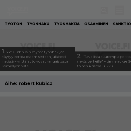
TYÖTÖN
TYÖNHAKU
TYÖNHAKIJA
OSAAMINEN
SANKTIO
1.
Yle: Uuden lain myötä työnhakijan
2.
täytyy kertoa osaamisestaan julkisesti
”Tavallista suurempia pakka
netissä – yrittäjät toivovat rangaistusta
myös perheille” – tänne aukee
laiminlyönnistä
toinen Prisma Tukku
Aihe:
robert kubica