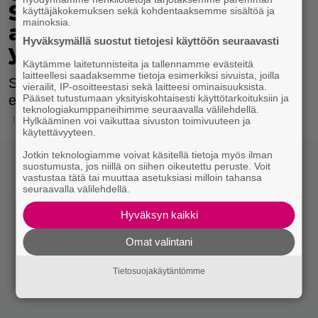
Stubbin voi tavata
käyttäjäkokemuksen sekä kohdentaaksemme sisältöä ja
mainoksia.
avoimessa
Hyväksymällä suostut tietojesi käyttöön seuraavasti
yleisötilaisuudessa
Käytämme laitetunnisteita ja tallennamme evästeitä
laitteellesi saadaksemme tietoja esimerkiksi sivuista, joilla
Stubbin päivän ohjelmaan mahtuu monta
vierailit, IP-osoitteestasi sekä laitteesi ominaisuuksista.
etappia.
Pääset tutustumaan yksityiskohtaisesti käyttötarkoituksiin ja
teknologiakumppaneihimme seuraavalla välilehdellä.
14.8.2025 08:15
Hylkääminen voi vaikuttaa sivuston toimivuuteen ja
käytettävyyteen.
Jotkin teknologiamme voivat käsitellä tietoja myös ilman
suostumusta, jos niillä on siihen oikeutettu peruste. Voit
vastustaa tätä tai muuttaa asetuksiasi milloin tahansa
seuraavalla välilehdellä.
Hyväksyn kaikki
Omat valintani
Tietosuojakäytäntömme