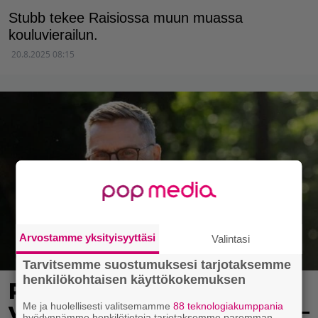
Stubb tekee Raisiossa muun muassa
kouluvierailun.
20.8.2025 08:15
Arvostamme yksityisyyttäsi
Valintasi
Tarvitsemme suostumuksesi tarjotaksemme
henkilökohtaisen käyttökokemuksen
Presidentti Stubb
vierailee tänään Turussa –
Me ja huolellisesti valitsemamme
88 teknologiakumppania
hyödynnämme henkilötietoja tarjotaksemme paremman