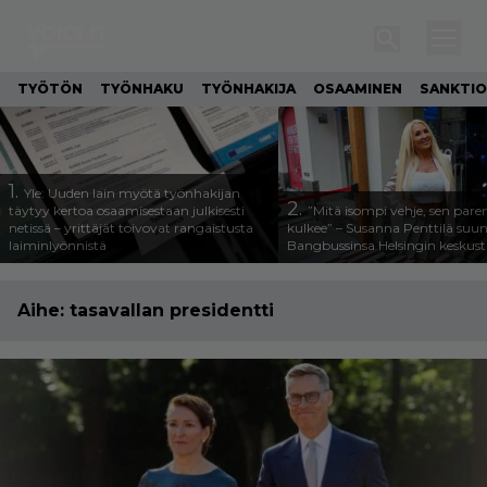
TYÖTÖN
TYÖNHAKU
TYÖNHAKIJA
OSAAMINEN
SANKTIO
1.
Yle: Uuden lain myötä työnhakijan
2.
täytyy kertoa osaamisestaan julkisesti
”Mitä isompi vehje, sen pa
netissä – yrittäjät toivovat rangaistusta
kulkee” – Susanna Penttilä suun
laiminlyönnistä
Bangbussinsa Helsingin keskus
Aihe:
tasavallan presidentti