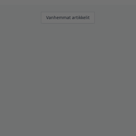
Artikkelien
Vanhemmat artikkelit
selaus