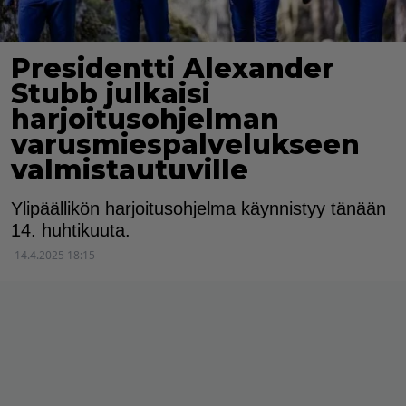
Presidentti Alexander
Stubb julkaisi
harjoitusohjelman
varusmiespalvelukseen
valmistautuville
Ylipäällikön harjoitusohjelma käynnistyy tänään
14. huhtikuuta.
14.4.2025 18:15