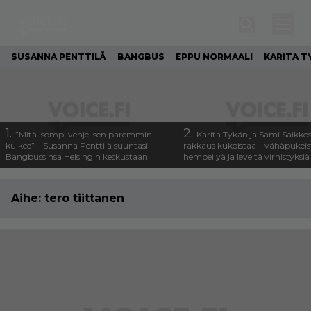
SUSANNA PENTTILÄ
BANGBUS
EPPU NORMAALI
KARITA T
1.
2.
”Mitä isompi vehje, sen paremmin
Karita Tykän ja Sami Saikko
kulkee” – Susanna Penttilä suuntasi
rakkaus kukoistaa – vähäpukeis
Bangbussinsa Helsingin keskustaan
hempeilyä ja leveitä virnistyksiä 
Aihe:
tero tiittanen