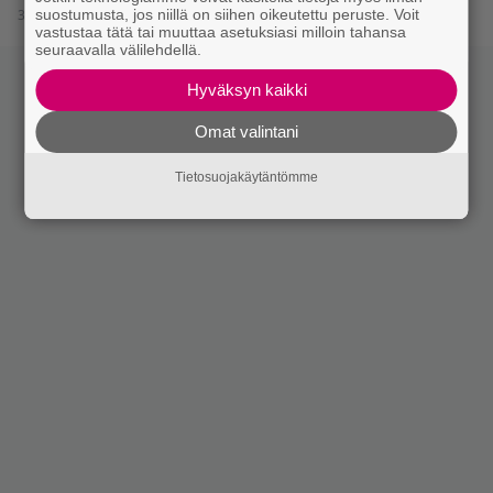
30.5.2019 17:15
suostumusta, jos niillä on siihen oikeutettu peruste. Voit
vastustaa tätä tai muuttaa asetuksiasi milloin tahansa
seuraavalla välilehdellä.
Hyväksyn kaikki
Omat valintani
Tietosuojakäytäntömme