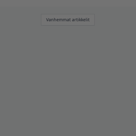
Artikkelien
Vanhemmat artikkelit
selaus