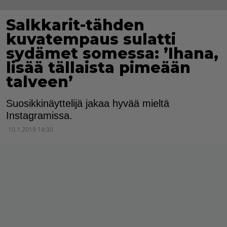
Salkkarit-tähden
kuvatempaus sulatti
sydämet somessa: ’Ihana,
lisää tällaista pimeään
talveen’
Suosikkinäyttelijä jakaa hyvää mieltä
Instagramissa.
10.1.2019 14:30