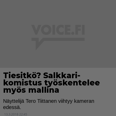
Tiesitkö? Salkkari-
komistus työskentelee
myös mallina
Näyttelijä Tero Tiittanen viihtyy kameran
edessä.
13.3.2018 22:45