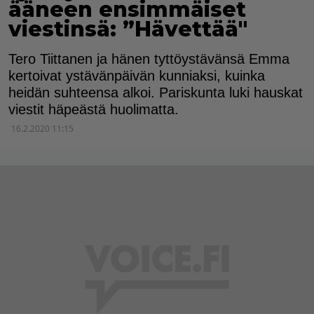
ääneen ensimmäiset
viestinsä: ”Hävettää"
Tero Tiittanen ja hänen tyttöystävänsä Emma
kertoivat ystävänpäivän kunniaksi, kuinka
heidän suhteensa alkoi. Pariskunta luki hauskat
viestit häpeästä huolimatta.
16.2.2020 11:15