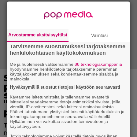
Arvostamme yksityisyyttäsi
Valintasi
Tarvitsemme suostumuksesi tarjotaksemme
henkilökohtaisen käyttökokemuksen
Me ja huolellisesti valitsemamme
88 teknologiakumppania
hyödynnämme henkilötietoja tarjotaksemme paremman
käyttäjäkokemuksen sekä kohdentaaksemme sisältöä ja
Salkkarit-tähti julkaisi
mainoksia.
paidattoman kuvan –
Hyväksymällä suostut tietojesi käyttöön seuraavasti
suuntaa päivityksensä
Käytämme laitetunnisteita ja tallennamme evästeitä
"erotiikka-alan
laitteellesi saadaksemme tietoja esimerkiksi sivuista, joilla
vierailit, IP-osoitteestasi sekä laitteesi ominaisuuksista.
profiileille"
Pääset tutustumaan yksityiskohtaisesti käyttötarkoituksiin ja
teknologiakumppaneihimme seuraavalla välilehdellä.
Hylkääminen voi vaikuttaa sivuston toimivuuteen ja
Tero Tiittanen poseeraa kesäisessä
käytettävyyteen.
maisemassa.
Jotkin teknologiamme voivat käsitellä tietoja myös ilman