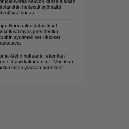
ohjois-Korea neuvoo kansalaisiaan
elviämään helteistä syömällä
iilentävää koiraa
ppu Normaalin jäähyväiset
oskettivat myös presidenttiä –
tubbin sydämelliset kiitokset
hastuttavat
onja Aiello hullaantui elämään
ienellä paikkakunnalla – ”Voi ottaa
aikka ilman yläosaa aurinkoa”