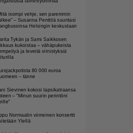
angaistusta laiminlyönnistä
Mitä isompi vehje, sen paremmin
ulkee” – Susanna Penttilä suuntasi
angbussinsa Helsingin keskustaan
arita Tykän ja Sami Saikkosen
akkaus kukoistaa – vähäpukeista
empeilyä ja leveitä virnistyksiä
iturilla
urojackpotista 80 000 euroa
uomeen – tänne
ani Sievinen kokosi lapsikatraansa
hteen – ”Minun suurin perintöni
eille”
ppu Normaalin viimeinen konsertti
sitetään Ylellä