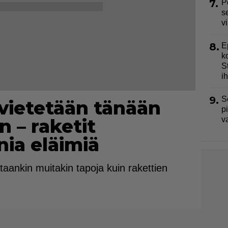
7.
P
s
v
8.
E
k
S
i
9.
S
 vietetään tänään
p
 – raketit
v
ia eläimiä
taankin muitakin tapoja kuin rakettien