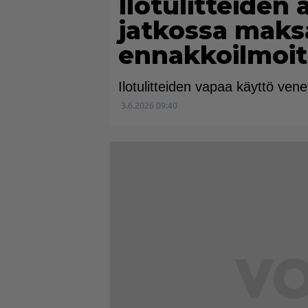
Ilotulitteide
jatkossa maksa
ennakkoilmoi
Ilotulitteiden vapaa käyttö ven
3.6.2026 09:40