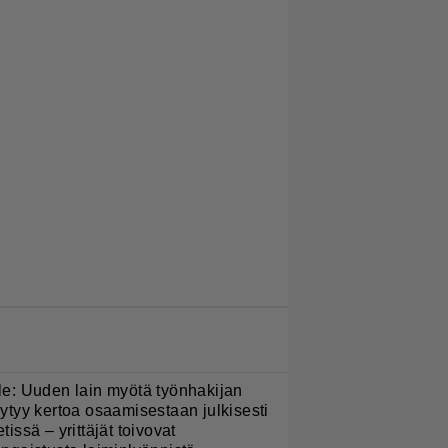
LUETUIMMAT JUTUT
le: Uuden lain myötä työnhakijan
äytyy kertoa osaamisestaan julkisesti
etissä – yrittäjät toivovat