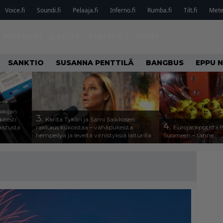
Voice.fi
Soundi.fi
Pelaaja.fi
Inferno.fi
Rumba.fi
Tilt.fi
Metel
MUSIIKKI
ILMIÖT
SUHTEET
KOTI
SANKTIO
SUSANNA PENTTILÄ
BANGBUS
EPPU 
akijan
3.
isesti
Karita Tykän ja Sami Saikkosen
4.
aistusta
rakkaus kukoistaa – vähäpukeista
Eurojackpotista
hempeilyä ja leveitä virnistyksiä laiturilla
Suomeen – tänne