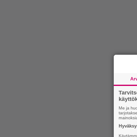
Ar
Tarvit
käytt
Me ja huo
tarjotak
mainoksi
Hyväksym
Käytämme 