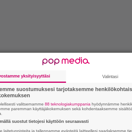
vostamme yksityisyyttäsi
Valintasi
semme suostumuksesi tarjotaksemme henkilökohtai
ökokemuksen
lellisesti valitsemamme
88 teknologiakumppania
hyödynnämme henkilö
semme paremman käyttäjäkokemuksen sekä kohdentaaksemme sisältöä
a.
ällä suostut tietojesi käyttöön seuraavasti
laitetunnisteita ja tallennamme evästeitä laitteellesi saadaksemme tie