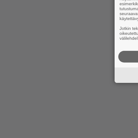
esimerkiks
tutustuma
seuraaval
käytettäv
Jotkin te
oikeutett
välilehdel