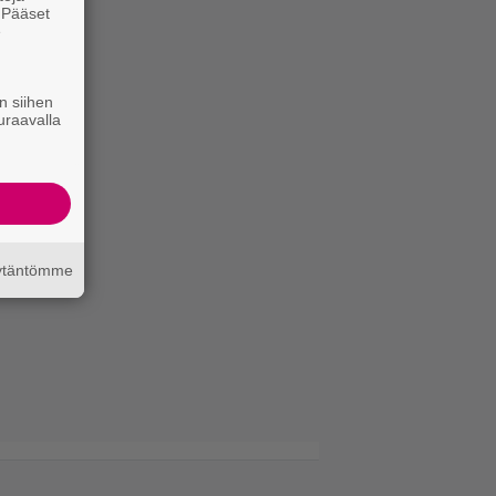
. Pääset
e
n siihen
uraavalla
äytäntömme