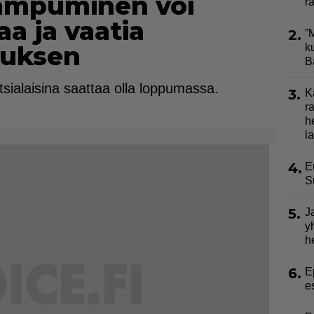
n ampuminen voi
r
a ja vaatia
2.
”
tuksen
k
B
etsialaisina saattaa olla loppumassa.
3.
K
r
h
la
4.
E
S
5.
J
y
h
6.
E
e