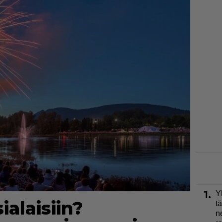
1.
Y
alaisiin?
t
n