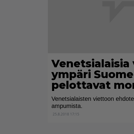
Venetsialaisia
ympäri Suomen
pelottavat mon
Venetsialaisten viettoon ehdote
ampumista.
25.8.2018 17:15