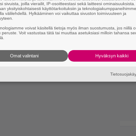
i sivuista, joilla vierailit, IP-osoitteestasi sekä laitteesi ominaisuuksista
an yksityiskohtaisesti käyttötarkoituksiin ja teknologiakumppaneihimm
la välilehdellä. Hylkääminen voi vaikuttaa sivuston toimivuuteen ja
yyteen.
knologiamme voivat käsitellä tietoja myös ilman suostumusta, jos niillä o
u peruste. Voit vastustaa tätä tai muuttaa asetuksiasi milloin tahansa se
lä.
Omat valintani
Hyväksyn kaikki
Tietosuojak