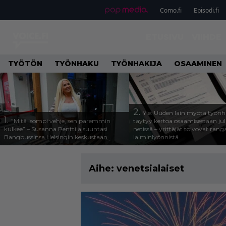
Como.fi
Episodi.fi
ETUSIVU
VIIHDE
TYÖTÖN
TYÖNHAKU
TYÖNHAKIJA
OSAAMINEN
2.
Yle: Uuden lain myötä työnh
1.
”Mitä isompi vehje, sen paremmin
täytyy kertoa osaamisestaan julk
kulkee” – Susanna Penttilä suuntasi
netissä – yrittäjät toivovat rang
Bangbussinsa Helsingin keskustaan
laiminlyönnistä
Aihe:
venetsialaiset