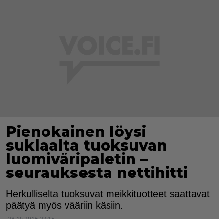
Pienokainen löysi
suklaalta tuoksuvan
luomiväripaletin –
seurauksesta nettihitti
Herkulliselta tuoksuvat meikkituotteet saattavat
päätyä myös vääriin käsiin.
28.10.2016 23:15