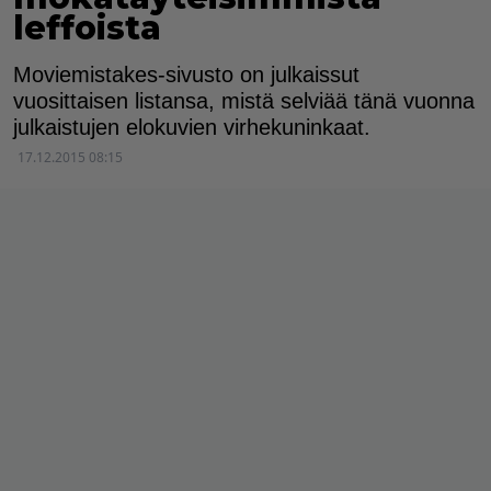
leffoista
Moviemistakes-sivusto on julkaissut
vuosittaisen listansa, mistä selviää tänä vuonna
julkaistujen elokuvien virhekuninkaat.
17.12.2015 08:15