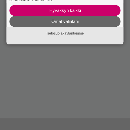
Hyväksyn kaikki
Omat valintani
Tietosuojakäytäntömme