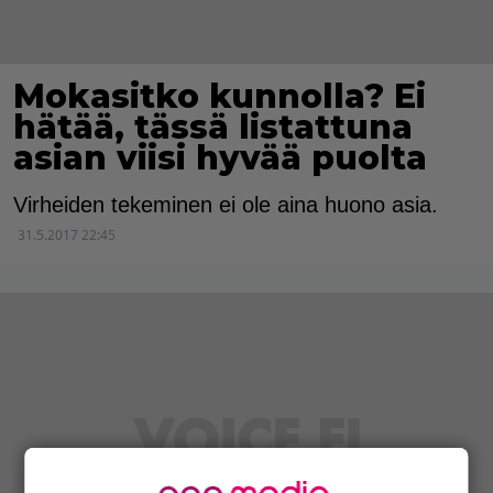
Mokasitko kunnolla? Ei
hätää, tässä listattuna
asian viisi hyvää puolta
Virheiden tekeminen ei ole aina huono asia.
31.5.2017 22:45