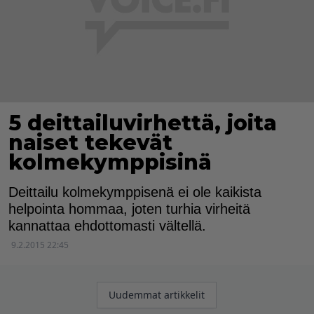
5 deittailuvirhettä, joita
naiset tekevät
kolmekymppisinä
Deittailu kolmekymppisenä ei ole kaikista
helpointa hommaa, joten turhia virheitä
kannattaa ehdottomasti vältellä.
9.2.2015 22:45
Artikkelien
Uudemmat artikkelit
selaus