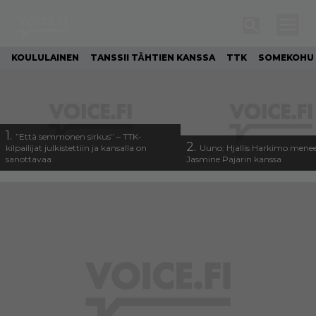
KOULULAINEN
TANSSII TÄHTIEN KANSSA
TTK
SOMEKOHU
1.
”Että semmonen sirkus” – TTK-
2.
kilpailijat julkistettiin ja kansalla on
Uuno: Hjallis Harkimo menee
sanottavaa
Jasmine Pajarin kanssa