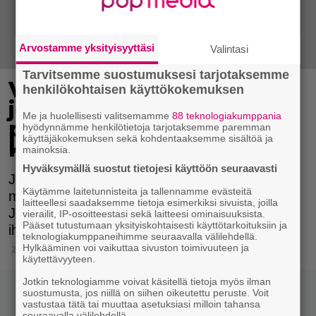
Arvostamme yksityisyyttäsi
Valintasi
Tarvitsemme suostumuksesi tarjotaksemme
Virheet, jotka miltei
henkilökohtaisen käyttökokemuksen
jokainen on tehnyt
Me ja huolellisesti valitsemamme
88 teknologiakumppania
parikymppisenä –
hyödynnämme henkilötietoja tarjotaksemme paremman
käyttäjäkokemuksen sekä kohdentaaksemme sisältöä ja
kuulostavatko tutuilta?
mainoksia.
Hyväksymällä suostut tietojesi käyttöön seuraavasti
Jokainen parikymppisenä tehty virhe opettaa
Käytämme laitetunnisteita ja tallennamme evästeitä
meitä arvostamaan itseämme ja muita.
laitteellesi saadaksemme tietoja esimerkiksi sivuista, joilla
Jokainen virhe muokkaa meistä parempia
vierailit, IP-osoitteestasi sekä laitteesi ominaisuuksista.
Pääset tutustumaan yksityiskohtaisesti käyttötarkoituksiin ja
ihmisiä ja rakastajia.
teknologiakumppaneihimme seuraavalla välilehdellä.
Hylkääminen voi vaikuttaa sivuston toimivuuteen ja
29.3.2017 19:30
käytettävyyteen.
Jotkin teknologiamme voivat käsitellä tietoja myös ilman
suostumusta, jos niillä on siihen oikeutettu peruste. Voit
vastustaa tätä tai muuttaa asetuksiasi milloin tahansa
seuraavalla välilehdellä.