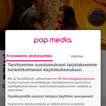
Tänään tv:ssä: Vuoden
Arvostamme yksityisyyttäsi
Valintasi
2023 megaelokuva
Tarvitsemme suostumuksesi tarjotaksemme
luottaa Jason Stathamin
henkilökohtaisen käyttökokemuksen
karismaan
Me ja huolellisesti valitsemamme
88 teknologiakumppania
hyödynnämme henkilötietoja tarjotaksemme paremman
käyttäjäkokemuksen sekä kohdentaaksemme sisältöä ja
mainoksia.
Hyväksymällä suostut tietojesi käyttöön seuraavasti
Käytämme laitetunnisteita ja tallennamme evästeitä