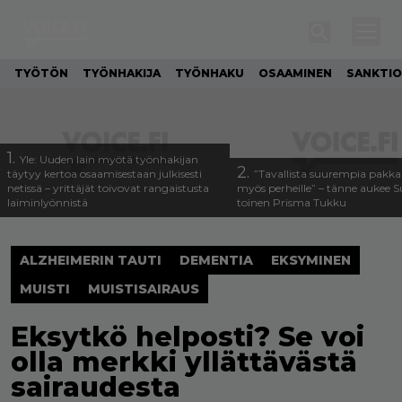
TYÖTÖN
TYÖNHAKIJA
TYÖNHAKU
OSAAMINEN
SANKTIO
1.
Yle: Uuden lain myötä työnhakijan
2.
täytyy kertoa osaamisestaan julkisesti
”Tavallista suurempia pakka
netissä – yrittäjät toivovat rangaistusta
myös perheille” – tänne aukee
laiminlyönnistä
toinen Prisma Tukku
ALZHEIMERIN TAUTI
DEMENTIA
EKSYMINEN
MUISTI
MUISTISAIRAUS
Eksytkö helposti? Se voi
olla merkki yllättävästä
sairaudesta