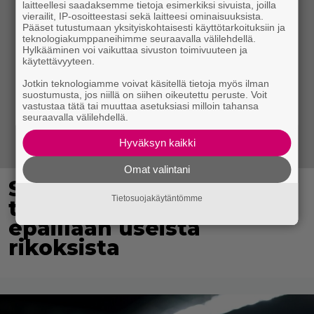
laitteellesi saadaksemme tietoja esimerkiksi sivuista, joilla
vierailit, IP-osoitteestasi sekä laitteesi ominaisuuksista.
Pääset tutustumaan yksityiskohtaisesti käyttötarkoituksiin ja
teknologiakumppaneihimme seuraavalla välilehdellä.
Hylkääminen voi vaikuttaa sivuston toimivuuteen ja
käytettävyyteen.
Jotkin teknologiamme voivat käsitellä tietoja myös ilman
suostumusta, jos niillä on siihen oikeutettu peruste. Voit
vastustaa tätä tai muuttaa asetuksiasi milloin tahansa
seuraavalla välilehdellä.
Hyväksyn kaikki
Omat valintani
Syyttäjä: Teini-ikäisen
Tietosuojakäytäntömme
tieltä kiilannutta poliisia
epäillään useista
rikoksista