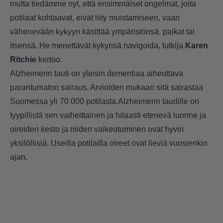
mutta tiedämme nyt, että ensimmäiset ongelmat, joita
potilaat kohtaavat, eivät liity muistamiseen, vaan
vähenevään kykyyn käsittää ympäristönsä, paikat tai
itsensä. He menettävät kykynsä navigoida, tutkija
Karen
Ritchie
kertoo.
Alzheimerin tauti on yleisin dementiaa aiheuttava
parantumaton sairaus. Arvioiden mukaan sitä sairastaa
Suomessa yli 70 000 potilasta.Alzheimerin taudille on
tyypillistä sen vaiheittainen ja hitaasti etenevä luonne ja
oireiden kesto ja niiden vaikeutuminen ovat hyvin
yksilöllisiä. Useilla potilailla oireet ovat lieviä vuosienkin
ajan.