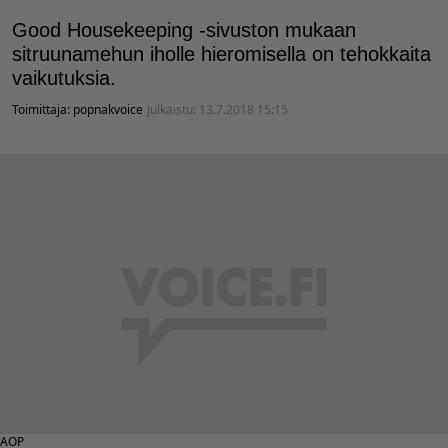
Good Housekeeping -sivuston mukaan
sitruunamehun iholle hieromisella on tehokkaita
vaikutuksia.
Toimittaja:
popnakvoice
Julkaistu:
13.7.2018 15:15
AOP