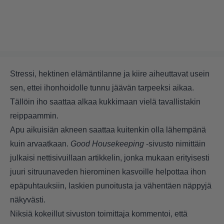
Stressi, hektinen elämäntilanne ja kiire aiheuttavat usein
sen, ettei ihonhoidolle tunnu jäävän tarpeeksi aikaa.
Tällöin iho saattaa alkaa kukkimaan vielä tavallistakin
reippaammin.
Apu aikuisiän akneen saattaa kuitenkin olla lähempänä
kuin arvaatkaan.
Good Housekeeping
-sivusto nimittäin
julkaisi nettisivuillaan artikkelin, jonka mukaan erityisesti
juuri sitruunaveden hierominen kasvoille helpottaa ihon
epäpuhtauksiin, laskien punoitusta ja vähentäen näppyjä
näkyvästi.
Niksiä kokeillut sivuston toimittaja kommentoi, että