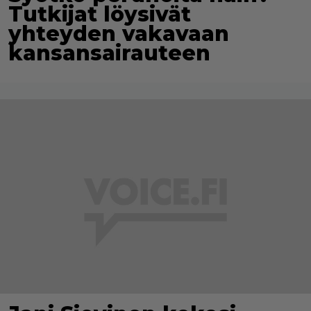
Tutkijat löysivät
yhteyden vakavaan
kansansairauteen