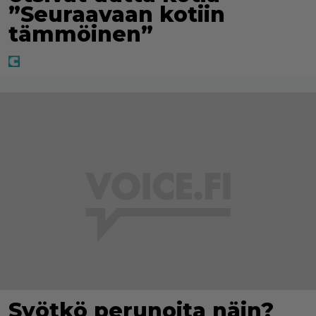
”Seuraavaan kotiin
tämmöinen”
Syötkö perunoita näin?