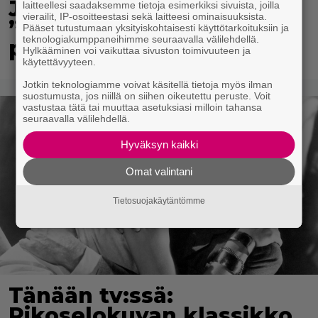
Jokikunnaksen Ralph on
laitteellesi saadaksemme tietoja esimerkiksi sivuista, joilla
vierailit, IP-osoitteestasi sekä laitteesi ominaisuuksista.
”virallisesti kympin
Pääset tutustumaan yksityiskohtaisesti käyttötarkoituksiin ja
teknologiakumppaneihimme seuraavalla välilehdellä.
poika”
Hylkääminen voi vaikuttaa sivuston toimivuuteen ja
käytettävyyteen.
Jotkin teknologiamme voivat käsitellä tietoja myös ilman
suostumusta, jos niillä on siihen oikeutettu peruste. Voit
vastustaa tätä tai muuttaa asetuksiasi milloin tahansa
seuraavalla välilehdellä.
Hyväksyn kaikki
Omat valintani
Tietosuojakäytäntömme
Tänään tv:ssä:
Rikoselokuvan klassikko