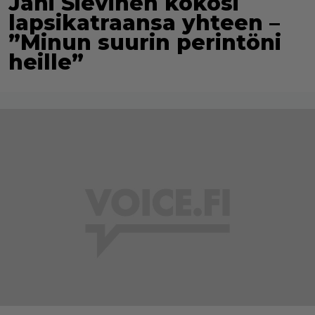
Jani Sievinen kokosi
lapsikatraansa yhteen –
”Minun suurin perintöni
heille”