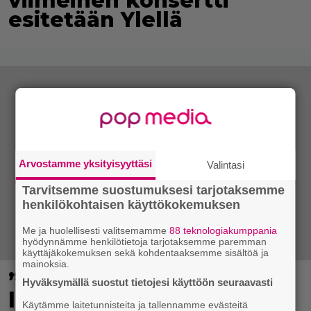
viimeinen konsertti
esitetään Ylellä
Arvostamme yksityisyyttäsi
Valintasi
Tarvitsemme suostumuksesi tarjotaksemme
henkilökohtaisen käyttökokemuksen
Me ja huolellisesti valitsemamme
88 teknologiakumppania
hyödynnämme henkilötietoja tarjotaksemme paremman
käyttäjäkokemuksen sekä kohdentaaksemme sisältöä ja
mainoksia.
”Rakas, aurinkoinen
Hyväksymällä suostut tietojesi käyttöön seuraavasti
leijonapoikamme” – Ellen
Käytämme laitetunnisteita ja tallennamme evästeitä