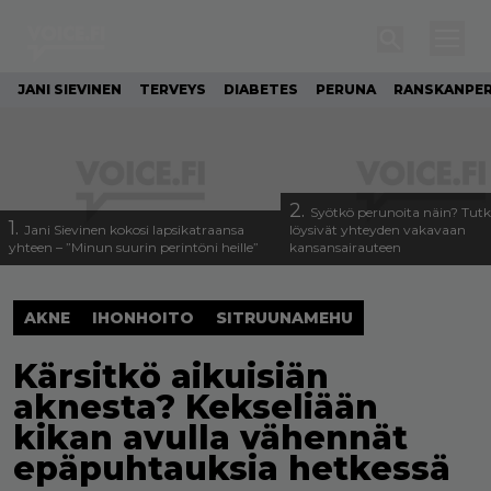
JANI SIEVINEN
TERVEYS
DIABETES
PERUNA
RANSKANPE
2.
Syötkö perunoita näin? Tutk
1.
Jani Sievinen kokosi lapsikatraansa
löysivät yhteyden vakavaan
yhteen – ”Minun suurin perintöni heille”
kansansairauteen
AKNE
IHONHOITO
SITRUUNAMEHU
Kärsitkö aikuisiän
aknesta? Kekseliään
kikan avulla vähennät
epäpuhtauksia hetkessä