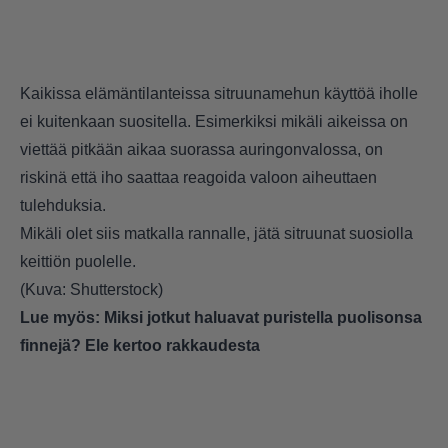
Kaikissa elämäntilanteissa sitruunamehun käyttöä iholle
ei kuitenkaan suositella. Esimerkiksi mikäli aikeissa on
viettää pitkään aikaa suorassa auringonvalossa, on
riskinä että iho saattaa reagoida valoon aiheuttaen
tulehduksia.
Mikäli olet siis matkalla rannalle, jätä sitruunat suosiolla
keittiön puolelle.
(Kuva: Shutterstock)
Lue myös:
Miksi jotkut haluavat puristella puolisonsa
finnejä? Ele kertoo rakkaudesta