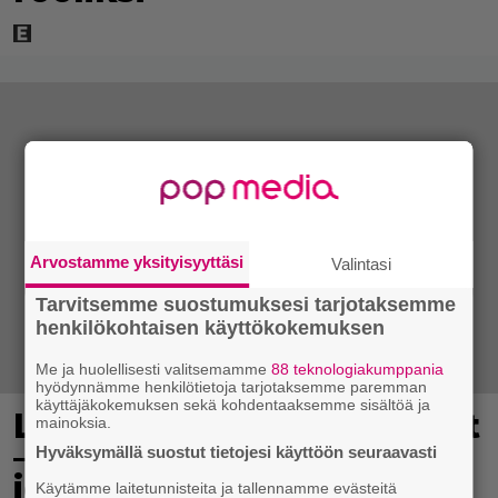
Arvostamme yksityisyyttäsi
Valintasi
Tarvitsemme suostumuksesi tarjotaksemme
henkilökohtaisen käyttökokemuksen
Me ja huolellisesti valitsemamme
88 teknologiakumppania
hyödynnämme henkilötietoja tarjotaksemme paremman
käyttäjäkokemuksen sekä kohdentaaksemme sisältöä ja
Lidl aloitti jättialennukset
mainoksia.
– kotimaiset kasvikset
Hyväksymällä suostut tietojesi käyttöön seuraavasti
jopa 40 prosentin
Käytämme laitetunnisteita ja tallennamme evästeitä