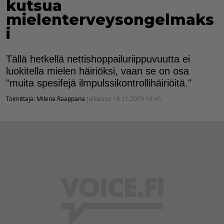
kutsua
mielenterveysongelmaks
i
Tällä hetkellä nettishoppailuriippuvuutta ei
luokitella mielen häiriöksi, vaan se on osa
"muita spesifejä ilmpulssikontrollihäiriöitä."
Toimittaja:
Milena Raappana
Julkaistu:
18.11.2019 18:45