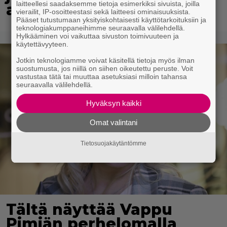
laitteellesi saadaksemme tietoja esimerkiksi sivuista, joilla
alennuksessa
vierailit, IP-osoitteestasi sekä laitteesi ominaisuuksista.
Pääset tutustumaan yksityiskohtaisesti käyttötarkoituksiin ja
teknologiakumppaneihimme seuraavalla välilehdellä.
Hylkääminen voi vaikuttaa sivuston toimivuuteen ja
käytettävyyteen.
Jotkin teknologiamme voivat käsitellä tietoja myös ilman
suostumusta, jos niillä on siihen oikeutettu peruste. Voit
vastustaa tätä tai muuttaa asetuksiasi milloin tahansa
seuraavalla välilehdellä.
Hyväksyn kaikki
Omat valintani
Tietosuojakäytäntömme
Tältä näyttää Vappu
Pimiän perhelomalla