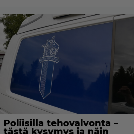
Poliisilla tehovalvonta –
tästä kysymys ja näin