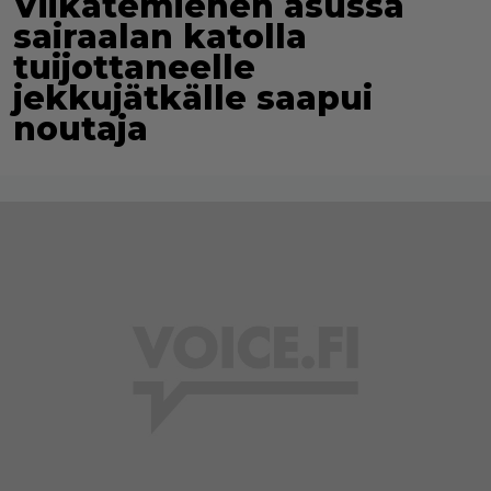
Viikatemiehen asussa
sairaalan katolla
tuijottaneelle
jekkujätkälle saapui
noutaja