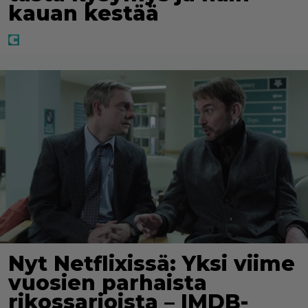
kauan kestää
Nyt Netflixissä: Yksi viime
vuosien parhaista
rikossarjoista – IMDB-