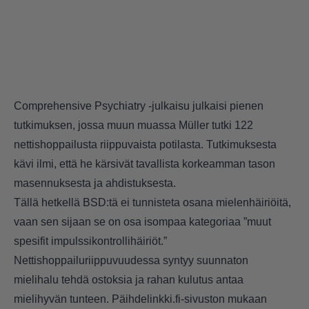
Comprehensive Psychiatry
-julkaisu julkaisi pienen
tutkimuksen, jossa muun muassa Müller tutki 122
nettishoppailusta riippuvaista potilasta. Tutkimuksesta
kävi ilmi, että he kärsivät tavallista korkeamman tason
masennuksesta ja ahdistuksesta.
Tällä hetkellä BSD:tä ei tunnisteta osana mielenhäiriöitä,
vaan sen sijaan se on osa isompaa kategoriaa ”muut
spesifit impulssikontrollihäiriöt.”
Nettishoppailuriippuvuudessa syntyy suunnaton
mielihalu tehdä ostoksia ja rahan kulutus antaa
mielihyvän tunteen. Päihdelinkki.fi-sivuston mukaan