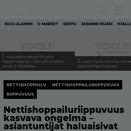
KOULULAINEN
S-MARKET
REPPU
JASMINE PAJARI
HJALL
1.
Koululaisille jaetaan ilmaisia
2.
heijastinreppuja – näin voit lunastaa
Uuno: Hjallis Harkimo menee
omasi S-marketista
Jasmine Pajarin kanssa
NETTISHOPPAILU
NETTISHOPPAILURIIPPUVUUS
RIIPPUVUUS
Nettishoppailuriippuvuus
kasvava ongelma –
asiantuntijat haluaisivat