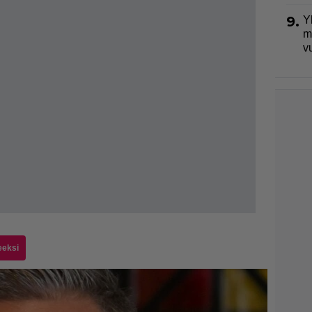
9.
Y
m
v
eeksi