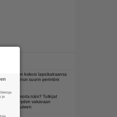
LUETUIMMAT JUTUT
ani Sievinen kokosi lapsikatraansa
sen
hteen – ”Minun suurin perintöni
eille”
tietoja
 ja
yötkö perunoita näin? Tutkijat
öysivät yhteyden vakavaan
ansansairauteen
toja