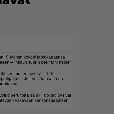
aavat
LUETUIMMAT NYT
ani Sievinen kokosi lapsikatraansa
hteen – ”Minun suurin perintöni heille”
Että semmonen sirkus” – TTK-
lpailijat julkistettiin ja kansalla on
anottavaa
yötkö perunoita näin? Tutkijat löysivät
hteyden vakavaan kansansairauteen