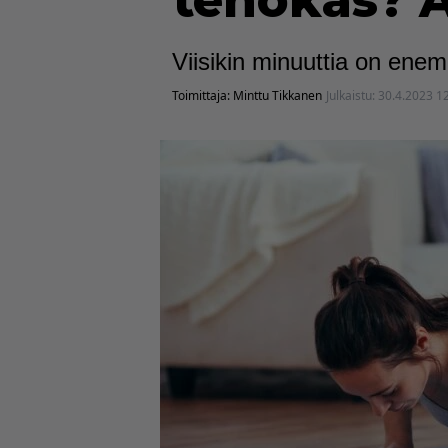
tehokas? A
Viisikin minuuttia on ene
Toimittaja:
Minttu Tikkanen
Julkaistu:
30.4.2023 1