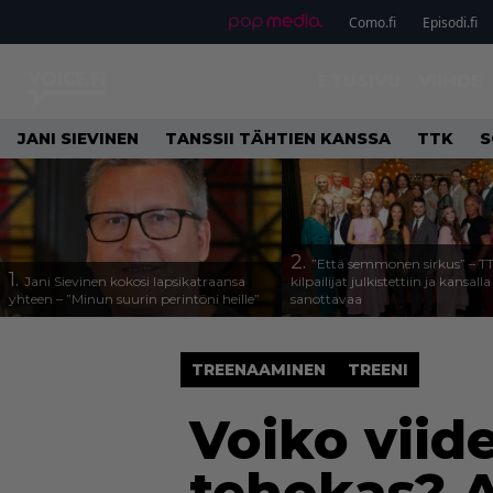
Como.fi
Episodi.fi
ETUSIVU
VIIHDE
JANI SIEVINEN
TANSSII TÄHTIEN KANSSA
TTK
S
2.
”Että semmonen sirkus” – T
1.
Jani Sievinen kokosi lapsikatraansa
kilpailijat julkistettiin ja kansall
yhteen – ”Minun suurin perintöni heille”
sanottavaa
TREENAAMINEN
TREENI
Voiko viid