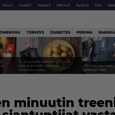
Voice.fi
Soundi.fi
Pelaaja.fi
Inferno.fi
Rumba.fi
Tilt.fi
Metel
MUSIIKKI
ILMIÖT
SUHTEET
KOTI
OMEKOHU
TERVEYS
DIABETES
PERUNA
RANSKA
3.
TK-
Syötkö perunoita näin? Tutkijat
4.
a on
löysivät yhteyden vakavaan
Eppu Normaalin v
kansansairauteen
esitetään Ylellä
en minuutin treeni