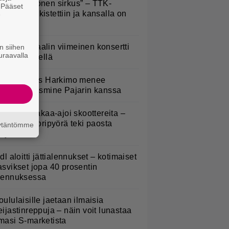
Että semmonen sirkus” – TTK-
. Pääset
lpailijat julkistettiin ja kansalla on
e
anottavaa
ppu Normaalin viimeinen konsertti
n siihen
uraavalla
sitetään Ylellä
uno: Hjallis Harkimo menee
aimisiin Jasmine Pajarin kanssa
irkavalta takaa-ajoi skoottereita –
oliisimoottoripyörä teki paosta
äytäntömme
yhyen
idl aloitti jättialennukset – kotimaiset
asvikset jopa 40 prosentin
lennuksessa
oululaisille jaetaan ilmaisia
eijastinreppuja – näin voit lunastaa
masi S-marketista