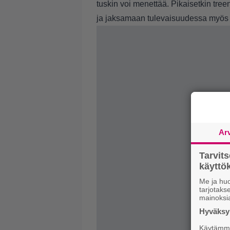
tuskin voi menettää. Pikaisetkin tre
ja jaksamaan tulevaisuudessa myös
Ar
Tarvit
käytt
Me ja huo
tarjotak
mainoksi
Hyväksym
Käytämme 