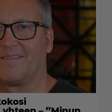
kokosi
a yhteen – ”Minun