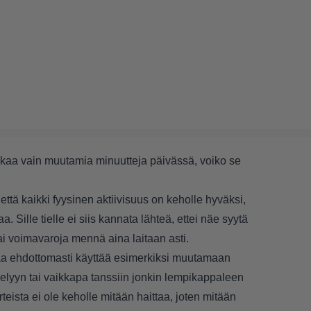
 aikaa vain muutamia minuutteja päivässä, voiko se
että kaikki fyysinen aktiivisuus on keholle hyväksi,
. Sille tielle ei siis kannata lähteä, ettei näe syytä
tai voimavaroja mennä aina laitaan asti.
taa ehdottomasti käyttää esimerkiksi muutamaan
elyyn tai vaikkapa tanssiin jonkin lempikappaleen
rteista ei ole keholle mitään haittaa, joten mitään