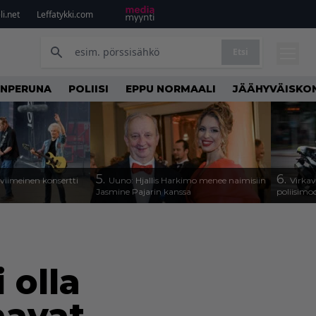
i.net
Leffatykki.com
Etsi
NPERUNA
POLIISI
EPPU NORMAALI
JÄÄHYVÄISKO
5.
6.
iimeinen konsertti
Uuno: Hjallis Harkimo menee naimisiin
Virkav
Jasmine Pajarin kanssa
poliisimo
 olla