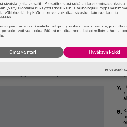
3.
”
i sivuista, joilla vierailit, IP-osoitteestasi sekä laitteesi ominaisuuksista
ki
an yksityiskohtaisesti käyttötarkoituksiin ja teknologiakumppaneihimm
la välilehdellä. Hylkääminen voi vaikuttaa sivuston toimivuuteen ja
s
yyteen.
nemmän
4.
E
knologiamme voivat käsitellä tietoja myös ilman suostumusta, jos niillä o
idemmällä tähtäimellä viisi minuuttia liikuntaa
u peruste. Voit vastustaa tätä tai muuttaa asetuksiasi milloin tahansa se
e
leisten terveyssuositusten mukaan keho tarvitsee
lä.
ikossa, mikä tekisi noin 2,5 tuntia. Tämä tarkoittaisi
5.
U
n
 joka päivä ainakin vähän, esimerkiksi 20-30 minuuttia.
Omat valintani
Hyväksyn kaikki
, että voit tehdä sen vaikka telkkaria
6.
V
p
Tietosuojak
yhdellä venytyksellä? Ota käyttöön ”maailman
l
7.
L
k
a
8.
K
h
o