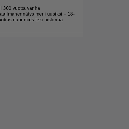
li 300 vuotta vanha
aailmanennätys meni uusiksi – 18-
uotias nuorimies teki historiaa