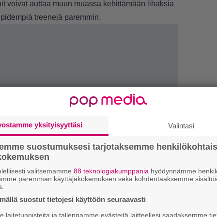
enit voivat auttaa muun muassa kehittämään lihaksia
 pidempiä treenejä paremmin.
vostamme yksityisyyttäsi
Valintasi
1.
J
semme suostumuksesi tarjotaksemme henkilökohtai
y
ökokemuksen
h
lellisesti valitsemamme
88 teknologiakumppania
hyödynnämme henkilö
2.
semme paremman käyttäjäkokemuksen sekä kohdentaaksemme sisältöä
S
a.
l
k
ällä suostut tietojesi käyttöön seuraavasti
laitetunnisteita ja tallennamme evästeitä laitteellesi saadaksemme tie