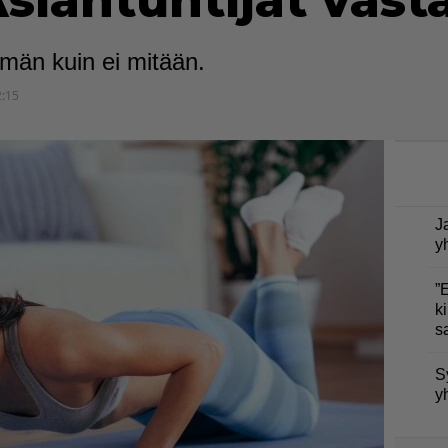
siantuntijat vast
mmän kuin ei mitään.
2:15
J
y
”
ki
s
S
y