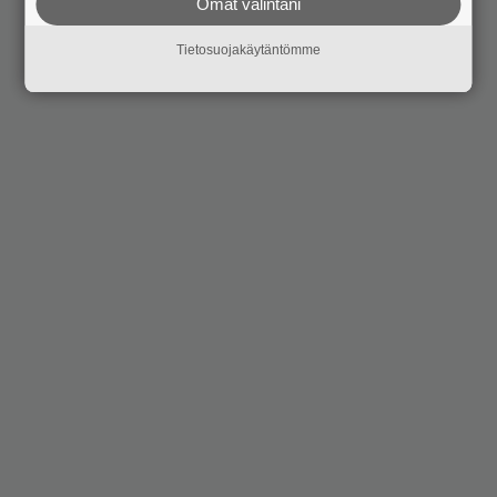
Omat valintani
Tietosuojakäytäntömme