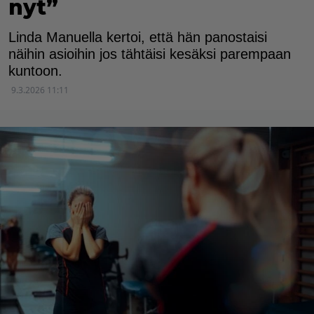
nyt”
Linda Manuella kertoi, että hän panostaisi
näihin asioihin jos tähtäisi kesäksi parempaan
kuntoon.
9.3.2026 11:11