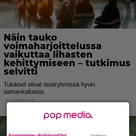
Näin tauko
voimaharjoittelussa
vaikuttaa lihasten
kehittymiseen – tutkimus
selvitti
Tulokset olivat testiryhmissä hyvin
samankaltaisia.
22.10.2024 14:15
Arvostamme yksityisyyttäsi
Valintasi