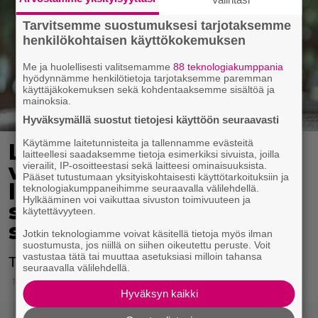
Tarvitsemme suostumuksesi tarjotaksemme
henkilökohtaisen käyttökokemuksen
Me ja huolellisesti valitsemamme
88 teknologiakumppania
hyödynnämme henkilötietoja tarjotaksemme paremman
käyttäjäkokemuksen sekä kohdentaaksemme sisältöä ja
mainoksia.
Hyväksymällä suostut tietojesi käyttöön seuraavasti
Käytämme laitetunnisteita ja tallennamme evästeitä
Liikunta ei välttämättä
laitteellesi saadaksemme tietoja esimerkiksi sivuista, joilla
vaikutakaan elinikään
vierailit, IP-osoitteestasi sekä laitteesi ominaisuuksista.
Pääset tutustumaan yksityiskohtaisesti käyttötarkoituksiin ja
luullulla tavalla –
teknologiakumppaneihimme seuraavalla välilehdellä.
Hylkääminen voi vaikuttaa sivuston toimivuuteen ja
suomalaistutkimus
käytettävyyteen.
selvitti asiaa
Jotkin teknologiamme voivat käsitellä tietoja myös ilman
suostumusta, jos niillä on siihen oikeutettu peruste. Voit
vastustaa tätä tai muuttaa asetuksiasi milloin tahansa
Tutkimus tehtiin Jyväskylän yliopistossa.
seuraavalla välilehdellä.
14.6.2024 12:15
Hyväksyn kaikki