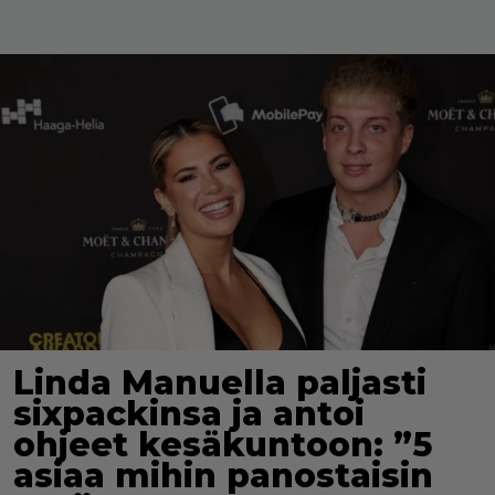
Linda Manuella paljasti
sixpackinsa ja antoi
ohjeet kesäkuntoon: ”5
asiaa mihin panostaisin