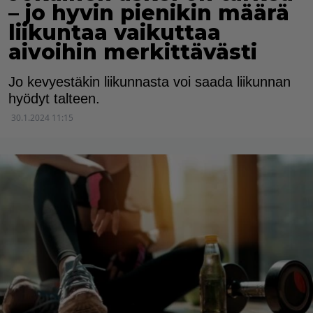
– jo hyvin pienikin määrä
liikuntaa vaikuttaa
aivoihin merkittävästi
Jo kevyestäkin liikunnasta voi saada liikunnan
hyödyt talteen.
30.1.2024 11:15