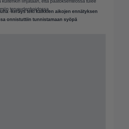
kuitenkin linjataan, että päätöksenteossa tulee
oimiin terveydenhoidossa.
ha -keräys teki kaikkien aikojen ennätyksen
sa onnistuttiin tunnistamaan syöpä