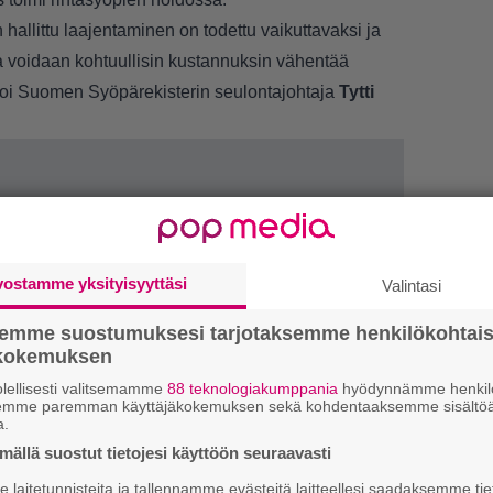
allittu laajentaminen on todettu vaikuttavaksi ja
a voidaan kohtuullisin kustannuksin vähentää
toi Suomen Syöpärekisterin seulontajohtaja
Tytti
vostamme yksityisyyttäsi
Valintasi
semme suostumuksesi tarjotaksemme henkilökohtai
ökokemuksen
1.
”
h
lellisesti valitsemamme
88 teknologiakumppania
hyödynnämme henkilö
semme paremman käyttäjäkokemuksen sekä kohdentaaksemme sisältöä
v
a.
ällä suostut tietojesi käyttöön seuraavasti
2.
T
L
laitetunnisteita ja tallennamme evästeitä laitteellesi saadaksemme tie