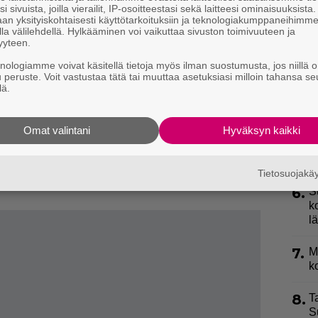
P
i sivuista, joilla vierailit, IP-osoitteestasi sekä laitteesi ominaisuuksista
an yksityiskohtaisesti käyttötarkoituksiin ja teknologiakumppaneihimm
p
la välilehdellä. Hylkääminen voi vaikuttaa sivuston toimivuuteen ja
yyteen.
3.
H
knologiamme voivat käsitellä tietoja myös ilman suostumusta, jos niillä o
a
u peruste. Voit vastustaa tätä tai muuttaa asetuksiasi milloin tahansa se
lä.
4.
T
eittain vuosien 2026–2032 aikana.
s
kutsutaan noin 350 000 naista, joista 82 prosenttia
Omat valintani
Hyväksyn kaikki
lonnoissa löydetään noin 2000 rintasyöpää.
5.
M
–
hti vastaavaa uutta suuntaa. Euroopan neuvosto
Tietosuojak
s EU-jäsenmaille on jatkossa laajentaa
6.
S
k
l
7.
M
k
8.
T
S