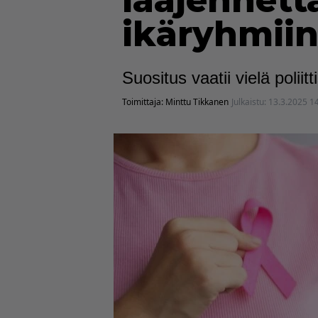
laajennett
ikäryhmii
Suositus vaatii vielä polii
Toimittaja:
Minttu Tikkanen
Julkaistu:
13.3.2025 1