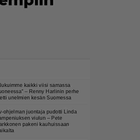
jempiin
LUETUIMMAT NYT
Nukuimme kaikki viisi samassa
uoneessa” – Renny Harlinin perhe
ietti unelmien kesän Suomessa
v-ohjelman juontaja pudotti Linda
ampeniuksen viulun – Pete
arkkonen pakeni kauhuissaan
aikalta