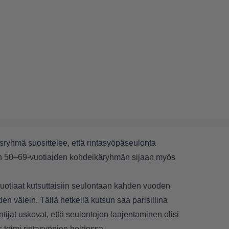
ryhmä suosittelee, että rintasyöpäseulonta
n 50–69-vuotiaiden kohdeikäryhmän sijaan myös
tiaat kutsuttaisiin seulontaan kahden vuoden
n välein. Tällä hetkellä kutsun saa parisillina
ijat uskovat, että seulontojen laajentaminen olisi
 toimi rintasyöpien hoidossa.