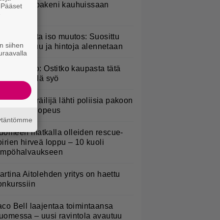
arkkonen pakeni kauhuissaan
. Pääset
e
aikalta
esburgerilta iso muutos: Suosittu
n siihen
teria poistuu ja hintoja alennetaan
uraavalla
akaisinveto: Ostitko kaupasta tätä
alaattia? Älä syö
oottoripyöräilijä lähti poliisia pakoon
 huima ylinopeus
äytäntömme
uomeen matkalla olleiden rescue-
oirien hirveä loppu – 10 kuoli
ämpöhalvaukseen
artina Aitolehden yritys on haettu
onkurssiin
aco Bell laajentaa toimintaansa
uomessa – uusi ravintola avautuu