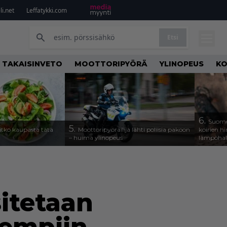
i.net
Leffatykki.com
Etsi
TAKAISINVETO
MOOTTORIPYÖRÄ
YLINOPEUS
KO
6.
Suomee
5.
itko kaupasta tätä
Moottoripyöräilijä lähti poliisia pakoon
koirien hi
– huima ylinopeus
lämpöhal
itetaan