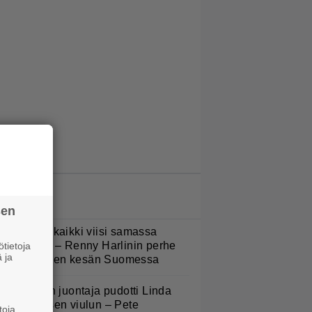
LUETUIMMAT JUTUT
sen
Nukuimme kaikki viisi samassa
uoneessa” – Renny Harlinin perhe
tietoja
 ja
ietti unelmien kesän Suomessa
v-ohjelman juontaja pudotti Linda
ampeniuksen viulun – Pete
toja