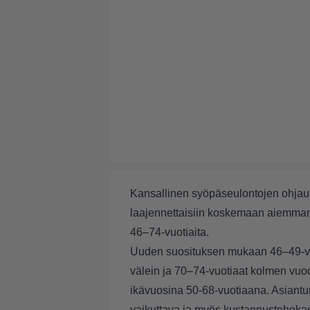
Kansallinen syöpäseulontojen ohjaus
laajennettaisiin koskemaan aiemma
46–74-vuotiaita.
Uuden suosituksen mukaan 46–49-vuo
välein ja 70–74-vuotiaat kolmen vuode
ikävuosina 50-68-vuotiaana. Asiantunt
vaikuttava ja myös kustannustehokas