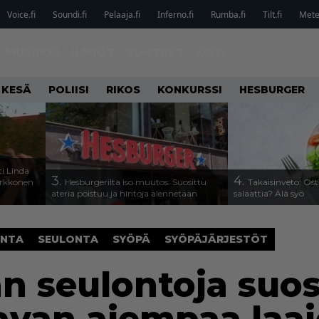
Voice.fi
Soundi.fi
Pelaaja.fi
Inferno.fi
Rumba.fi
Tilt.fi
Metel
MUSIIKKI
ILMIÖT
SUHTEET
KOTI
 KESÄ
POLIISI
RIKOS
KONKURSSI
HESBURGER
i Linda
3.
4.
arkkonen
Hesburgerilta iso muutos: Suosittu
Takaisinveto: Ost
ateria poistuu ja hintoja alennetaan
salaattia? Älä syö
ONTA
SEULONTA
SYÖPÄ
SYÖPÄJÄRJESTÖT
n seulontoja suos