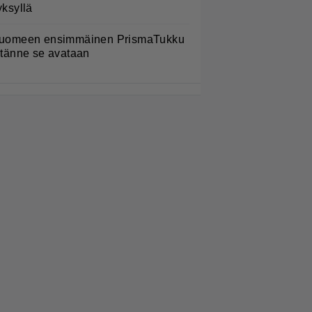
yksyllä
uomeen ensimmäinen PrismaTukku
 tänne se avataan