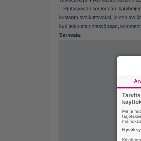
– Rintasyövän seulonnan ikäryhmien h
kustannusvaikuttavaksi, ja sen avull
kuolleisuutta rintasyöpään, kommen
Sarkeala
.
Ar
Tarvit
käytt
Me ja huo
tarjotak
mainoksi
Hyväksym
Käytämme 