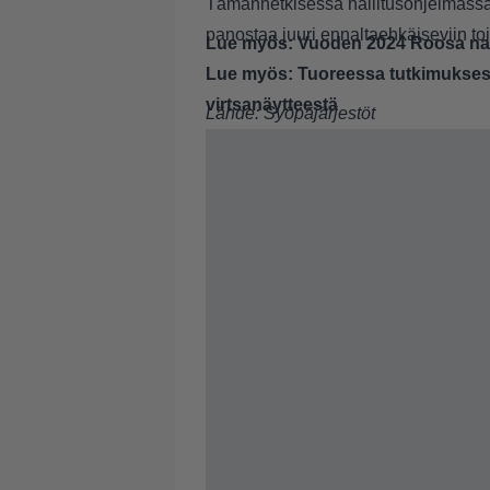
Tämänhetkisessä hallitusohjelmassa 
panostaa juuri ennaltaehkäiseviin t
Lue myös:
Vuoden 2024 Roosa nau
Lue myös:
Tuoreessa tutkimukses
virtsanäytteestä
Lähde:
Syöpäjärjestöt