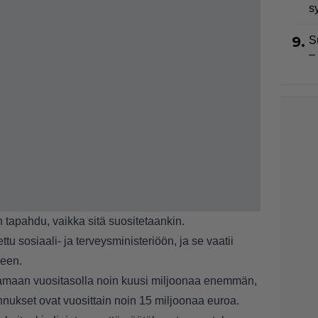
s
9.
S
–
 tapahdu, vaikka sitä suositetaankin.
tu sosiaali- ja terveysministeriöön, ja se vaatii
seen.
antamaan vuositasolla noin kuusi miljoonaa enemmän,
ukset ovat vuosittain noin 15 miljoonaa euroa.