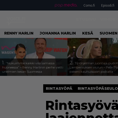
Como.fi
Episodi.fi
ETUSIVU
VIIHDE
RENNY HARLIN
JOHANNA HARLIN
KESÄ
SUOMEN
1.
2.
”Nukuimme kaikki viisi samassa
Tv-ohjelman juontaja pudott
huoneessa” – Renny Harlinin perhe vietti
Lampeniuksen viulun – Pete P
unelmien kesän Suomessa
pakeni kauhuissaan paikalta
RINTASYÖPÄ
RINTASYÖPÄSEUL
Rintasyövä