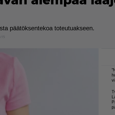
avan aiempaa laa
n
ttista päätöksentekoa toteutuakseen.
4:15
”
h
v
T
L
P
p