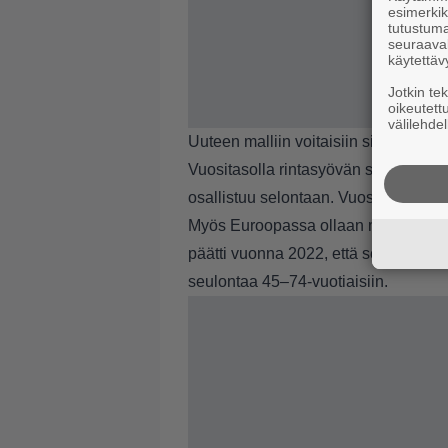
esimerkiks
tutustuma
seuraaval
käytettäv
Jotkin te
oikeutett
välilehdel
Uuteen malliin voitaisiin siirtyä ast
Vuositasolla rintasyövän seulontaan 
osallistuu selontaan. Vuosittain seu
Myös Euroopassa ollaan menossa ko
päätti vuonna 2022, että sen suositu
seulontaa 45–74-vuotiaisiin.