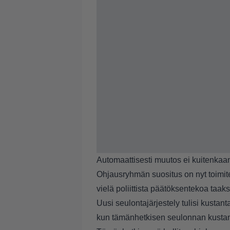
Automaattisesti muutos ei kuitenkaan
Ohjausryhmän suositus on nyt toimitet
vielä poliittista päätöksentekoa taak
Uusi seulontajärjestely tulisi kust
kun tämänhetkisen seulonnan kustann