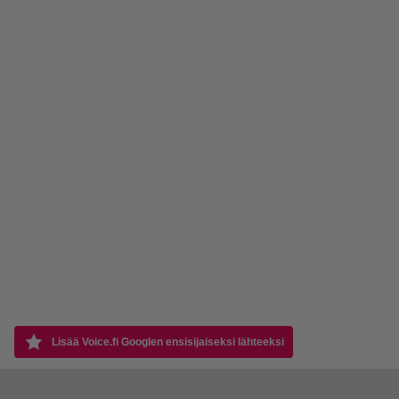
Lisää Voice.fi Googlen ensisijaiseksi lähteeksi