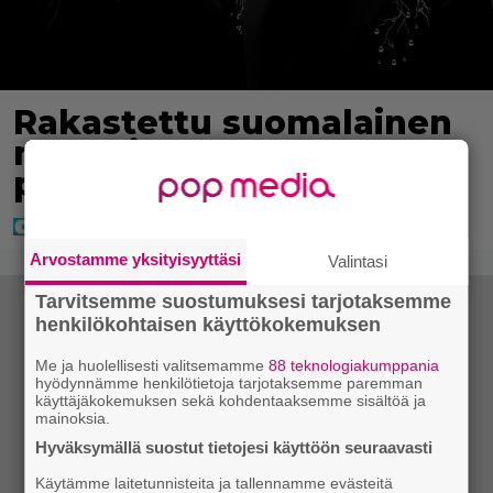
Rakastettu suomalainen
metalliyhtye tekee
paluun
Arvostamme yksityisyyttäsi
Valintasi
Tarvitsemme suostumuksesi tarjotaksemme
henkilökohtaisen käyttökokemuksen
Me ja huolellisesti valitsemamme
88 teknologiakumppania
hyödynnämme henkilötietoja tarjotaksemme paremman
käyttäjäkokemuksen sekä kohdentaaksemme sisältöä ja
mainoksia.
Hyväksymällä suostut tietojesi käyttöön seuraavasti
Käytämme laitetunnisteita ja tallennamme evästeitä