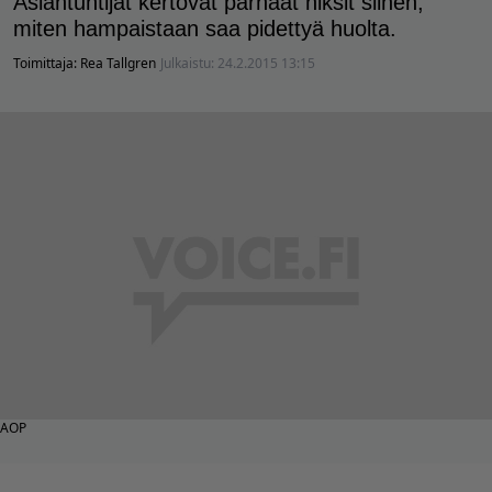
Asiantuntijat kertovat parhaat niksit siihen,
miten hampaistaan saa pidettyä huolta.
Toimittaja:
Rea Tallgren
Julkaistu:
24.2.2015 13:15
AOP