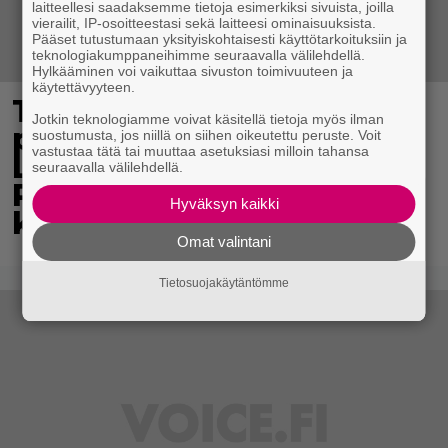
laitteellesi saadaksemme tietoja esimerkiksi sivuista, joilla
vierailit, IP-osoitteestasi sekä laitteesi ominaisuuksista.
Pääset tutustumaan yksityiskohtaisesti käyttötarkoituksiin ja
teknologiakumppaneihimme seuraavalla välilehdellä.
Hylkääminen voi vaikuttaa sivuston toimivuuteen ja
käytettävyyteen.
Tv-ohjelman juontaja
Jotkin teknologiamme voivat käsitellä tietoja myös ilman
pudotti Linda
suostumusta, jos niillä on siihen oikeutettu peruste. Voit
vastustaa tätä tai muuttaa asetuksiasi milloin tahansa
Lampeniuksen viulun –
seuraavalla välilehdellä.
Pete Parkkonen pakeni
Hyväksyn kaikki
kauhuissaan paikalta
Omat valintani
Tietosuojakäytäntömme