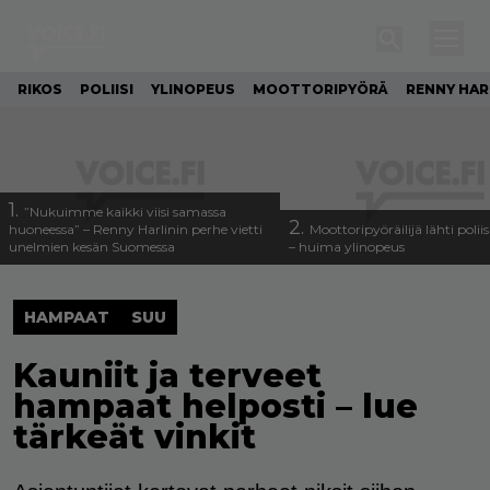
RIKOS
POLIISI
YLINOPEUS
MOOTTORIPYÖRÄ
RENNY HAR
1.
”Nukuimme kaikki viisi samassa
2.
huoneessa” – Renny Harlinin perhe vietti
Moottoripyöräilijä lähti poli
unelmien kesän Suomessa
– huima ylinopeus
HAMPAAT
SUU
Kauniit ja terveet
hampaat helposti – lue
tärkeät vinkit