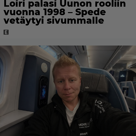
Loiri palasi Uunon rooliin
vuonna 1998 – Spede
vetäytyi sivummalle