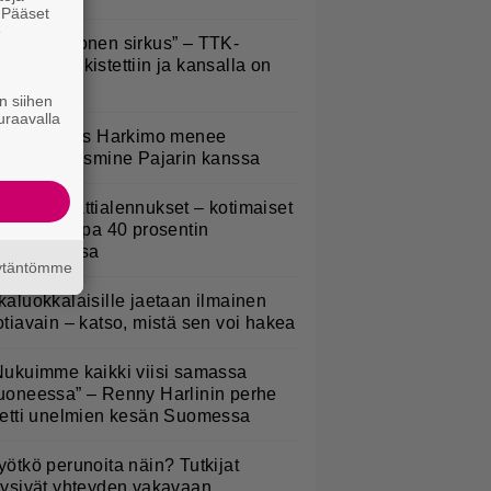
. Pääset
e
Että semmonen sirkus” – TTK-
lpailijat julkistettiin ja kansalla on
anottavaa
n siihen
uraavalla
uno: Hjallis Harkimo menee
aimisiin Jasmine Pajarin kanssa
idl aloitti jättialennukset – kotimaiset
asvikset jopa 40 prosentin
lennuksessa
äytäntömme
kaluokkalaisille jaetaan ilmainen
otiavain – katso, mistä sen voi hakea
Nukuimme kaikki viisi samassa
uoneessa” – Renny Harlinin perhe
ietti unelmien kesän Suomessa
yötkö perunoita näin? Tutkijat
öysivät yhteyden vakavaan