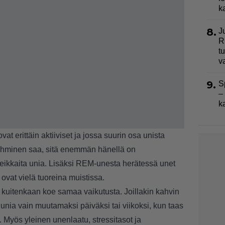
k
8.
J
R
t
v
9.
S
–
k
t erittäin aktiiviset ja jossa suurin osa unista
hminen saa, sitä enemmän hänellä on
teikkaita unia. Lisäksi REM-unesta herätessä unet
vat vielä tuoreina muistissa.
 kuitenkaan koe samaa vaikutusta. Joillakin kahvin
unia vain muutamaksi päiväksi tai viikoksi, kun taas
 Myös yleinen unenlaatu, stressitasot ja