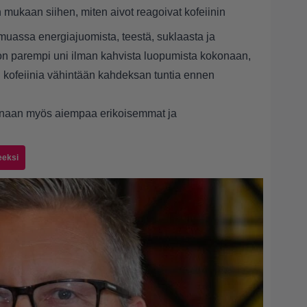
n mukaan siihen, miten aivot reagoivat kofeiinin
 muassa energiajuomista, teestä, suklaasta ja
a on parempi uni ilman kahvista luopumista kokonaan,
än kofeiinia vähintään kahdeksan tuntia ennen
anaan myös aiempaa erikoisemmat ja
eeksi