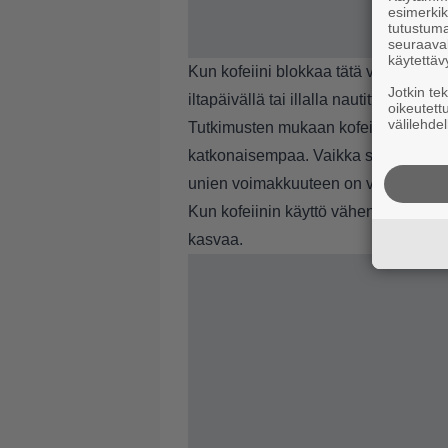
esimerkiks
tutustuma
seuraaval
käytettäv
Kun kofeiini blokkaa tätä viestiä, ol
Jotkin te
iltapäivällä tai illalla nautittu kahv
oikeutett
välilehdel
Tutkimusten mukaan kofeiini voi väh
katkonaisempaa. Vaikka suoraa tutk
unien voimakkuuteen on vielä vähän, 
Kun kofeiinin käyttö vähenee, uni 
kasvaa.