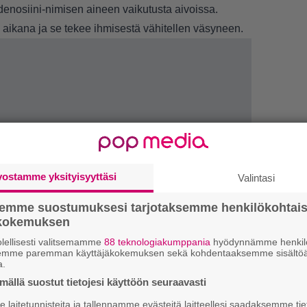
adenosiini-nimisen aineen vaikutusta aivoissa.
 aikana ja se tekee ihmisestä vähitellen väsyneen.
vostamme yksityisyyttäsi
Valintasi
semme suostumuksesi tarjotaksemme henkilökohtai
ökokemuksen
lellisesti valitsemamme
88 teknologiakumppania
hyödynnämme henkilö
semme paremman käyttäjäkokemuksen sekä kohdentaaksemme sisältöä
a.
1.
K
ällä suostut tietojesi käyttöön seuraavasti
h
o
laitetunnisteita ja tallennamme evästeitä laitteellesi saadaksemme tie