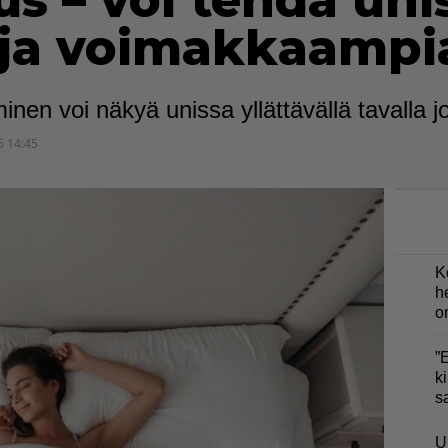
us – voi tehdä uni
ja voimakkaampi
nen voi näkyä unissa yllättävällä tavalla
6 14:45
K
h
o
”
ki
s
U