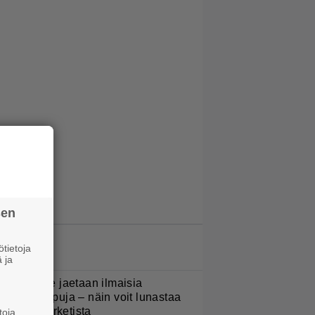
sen
LUETUIMMAT JUTUT
tietoja
 ja
oululaisille jaetaan ilmaisia
eijastinreppuja – näin voit lunastaa
masi S-marketista
toja