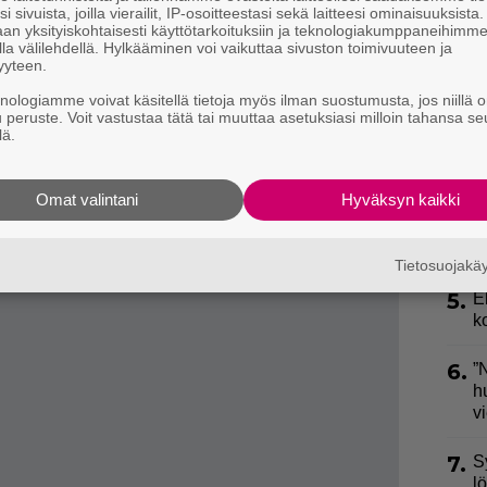
i sivuista, joilla vierailit, IP-osoitteestasi sekä laitteesi ominaisuuksista
an yksityiskohtaisesti käyttötarkoituksiin ja teknologiakumppaneihimm
2.
”
la välilehdellä. Hylkääminen voi vaikuttaa sivuston toimivuuteen ja
ki
yyteen.
o pysyy virkeämpänä pidempään. Siksi erityisesti
s
knologiamme voivat käsitellä tietoja myös ilman suostumusta, jos niillä o
i voi vaikeuttaa nukahtamista ja heikentää unen laatua.
u peruste. Voit vastustaa tätä tai muuttaa asetuksiasi milloin tahansa se
3.
lä.
U
entää erityisesti syvän unen määrää ja tehdä unesta
n
imusnäyttöä kahvin vähentämisen vaikutuksesta
tutkijat pitävät yhteyttä uskottavana.
Omat valintani
Hyväksyn kaikki
4.
L
k
voi muuttua palauttavammaksi ja REM-unen määrä
a
Tietosuojak
5.
E
k
6.
”
h
v
7.
S
l