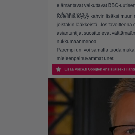
elämäntavat vaikuttavat
BBC
-uutise
vähenemiseen.
Kofeiinia löytyy kahvin lisäksi muun
joistakin lääkkeistä. Jos tavoitteen
asiantuntijat suosittelevat välttämä
nukkumaanmenoa.
Parempi uni voi samalla tuoda muk
mieleenpainuvammat unet.
Lisää Voice.fi Googlen ensisijaiseksi läht