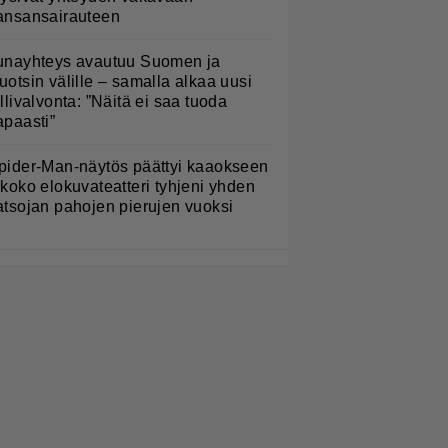
ansansairauteen
unayhteys avautuu Suomen ja
uotsin välille – samalla alkaa uusi
ullivalvonta: ”Näitä ei saa tuoda
apaasti”
pider-Man-näytös päättyi kaaokseen
 koko elokuvateatteri tyhjeni yhden
atsojan pahojen pierujen vuoksi