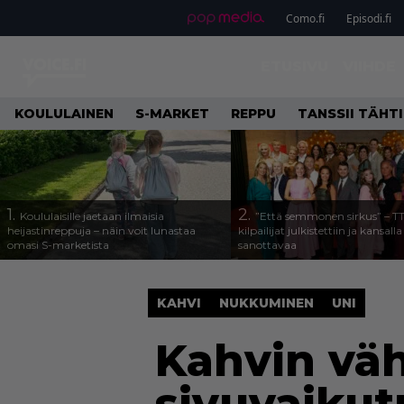
Como.fi
Episodi.fi
ETUSIVU
VIIHDE
KOULULAINEN
S-MARKET
REPPU
TANSSII TÄHT
1.
2.
Koululaisille jaetaan ilmaisia
”Että semmonen sirkus” – T
heijastinreppuja – näin voit lunastaa
kilpailijat julkistettiin ja kansall
omasi S-marketista
sanottavaa
KAHVI
NUKKUMINEN
UNI
Kahvin väh