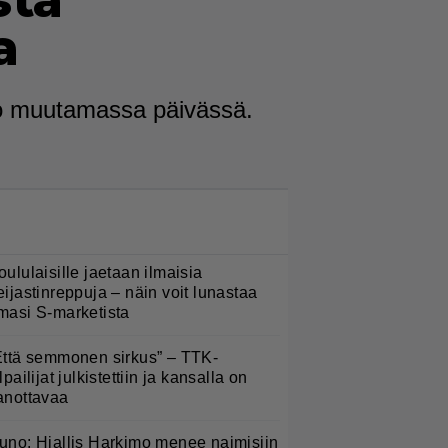
sta
a
 jo muutamassa päivässä.
LUETUIMMAT NYT
oululaisille jaetaan ilmaisia
eijastinreppuja – näin voit lunastaa
masi S-marketista
Että semmonen sirkus” – TTK-
lpailijat julkistettiin ja kansalla on
anottavaa
uno: Hjallis Harkimo menee naimisiin