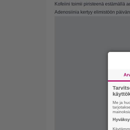
Kofeiini toimii piristeenä estämällä 
Adenosiinia kertyy elimistöön päivän
Ar
Tarvit
käytt
Me ja huo
tarjotak
mainoksi
Hyväksym
Käytämme 