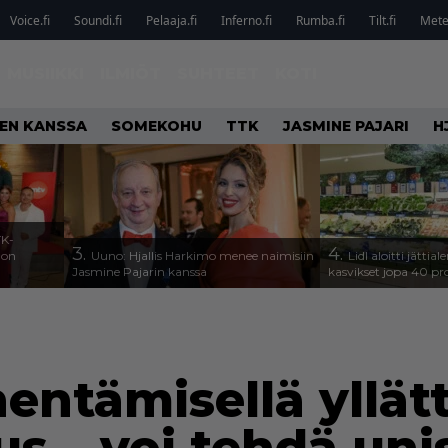
Voice.fi
Soundi.fi
Pelaaja.fi
Inferno.fi
Rumba.fi
Tilt.fi
Metel
MUSIIKKI
ILMIÖT
SUHTEET
KOTI
IEN KANSSA
SOMEKOHU
TTK
JASMINE PAJARI
H
TK-
3.
4.
a on
Uuno: Hjallis Harkimo menee naimisiin
Lidl aloitti jätti
Jasmine Pajarin kanssa
kasvikset jopa 40 pr
entämisellä yllät