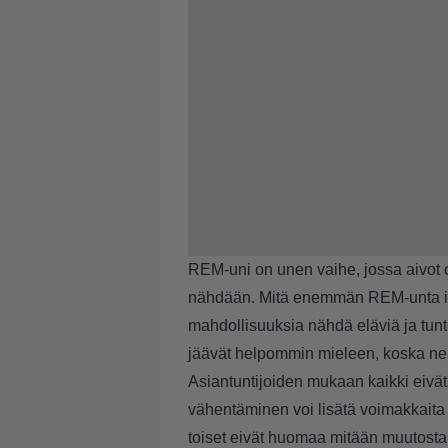
REM-uni on unen vaihe, jossa aivot ova
nähdään. Mitä enemmän REM-unta i
mahdollisuuksia nähdä eläviä ja tun
jäävät helpommin mieleen, koska ne o
Asiantuntijoiden mukaan kaikki eivät
vähentäminen voi lisätä voimakkaita 
toiset eivät huomaa mitään muutosta.