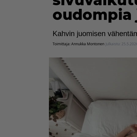
sivuvaikut
oudompia 
Kahvin juomisen vähentämi
Toimittaja:
Annukka Montonen
Julkaistu:
25.5.202