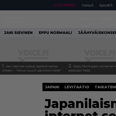
Como.fi
Episodi.fi
ETUSIVU
VIIHDE
JANI SIEVINEN
EPPU NORMAALI
JÄÄHYVÄISKONSE
1.
2.
Jani Sievinen kokosi lapsikatraansa
Eppu Normaalin viimeinen k
yhteen – ”Minun suurin perintöni heille”
esitetään Ylellä
JAPANI
LEVITAATIO
TAIKATEM
Japanilais