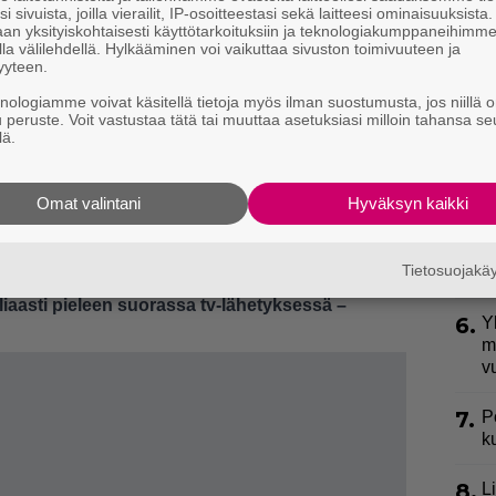
e
i sivuista, joilla vierailit, IP-osoitteestasi sekä laitteesi ominaisuuksista
an yksityiskohtaisesti käyttötarkoituksiin ja teknologiakumppaneihimm
la välilehdellä. Hylkääminen voi vaikuttaa sivuston toimivuuteen ja
3.
S
yyteen.
l
knologiamme voivat käsitellä tietoja myös ilman suostumusta, jos niillä o
k
u peruste. Voit vastustaa tätä tai muuttaa asetuksiasi milloin tahansa se
lä.
4.
E
S
Omat valintani
Hyväksyn kaikki
5.
V
topäätöksesi:
p
Tietosuojak
l
iaasti pieleen suorassa tv-lähetyksessä –
6.
Y
m
v
7.
P
k
8.
L