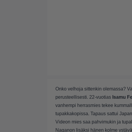
Onko velhoja sittenkin olemassa? Vai
perusteellisesti. 22-vuotias
Isamu Fe
vanhempi herrasmies tekee kummall
tupakkakopissa. Tapaus sattui Japan
Videon mies saa pahvimukin ja tupak
Naganon lisäksi hänen kolme ystävää