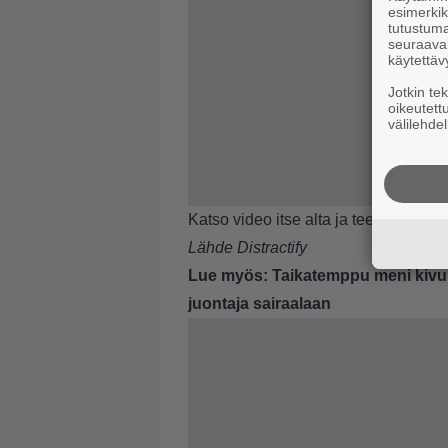
esimerkiks
tutustuma
seuraaval
käytettäv
Jotkin te
oikeutett
välilehdel
Katso video itse alta ja tee omat joh
Lähde
Distractify
Lue myös:
Taikatemppu meni kivul
juontaja sairaalaan