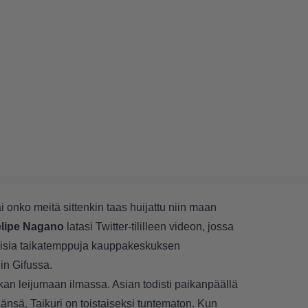
 onko meitä sittenkin taas huijattu niin maan
lipe Nagano
latasi Twitter-tililleen videon, jossa
isia taikatemppuja kauppakeskuksen
in Gifussa.
an leijumaan ilmassa. Asian todisti paikanpäällä
nsä. Taikuri on toistaiseksi tuntematon. Kun