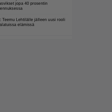
asvikset jopa 40 prosentin
lennuksessa
L: Teemu Lehtilälle jälleen uusi rooli
alatuissa elämissä