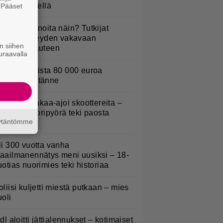
sitetään Ylellä
. Pääset
e
yötkö perunoita näin? Tutkijat
öysivät yhteyden vakavaan
n siihen
ansansairauteen
uraavalla
urojackpotista 80 000 euroa
uomeen – tänne
irkavalta takaa-ajoi skoottereita –
oliisimoottoripyörä teki paosta
äytäntömme
yhyen
li 300 vuotta vanha
aailmanennätys meni uusiksi – 18-
uotias nuorimies teki historiaa
oliisi kuljetti miestä putkaan – mies
uoli
idl aloitti jättialennukset – kotimaiset