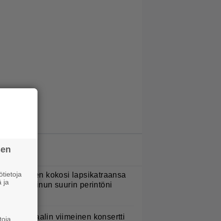
sen
LUETUIMMAT JUTUT
tietoja
ani Sievinen kokosi lapsikatraansa
 ja
hteen – ”Minun suurin perintöni
eille”
ppu Normaalin viimeinen konsertti
toja