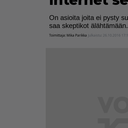
internet s
On asioita joita ei pysty su
saa skeptikot älähtämään.
Toimittaja:
Mika Parikka
Julkaistu:
26.10.2016 17: