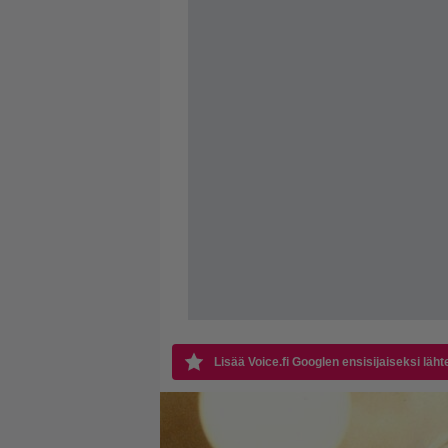
Lisää Voice.fi Googlen ensisijaiseksi läht