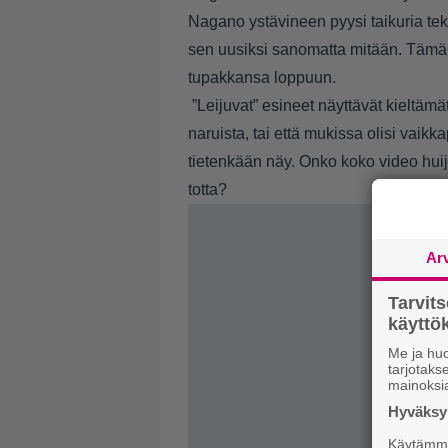
Nagano ystävineen pyysi taikuria te
sen uusiksi sanomatta mitään. Tämän 
tupakkansa loppuun.
”Leijuvat” esineet näyttävät kieltämät
naruista, tai että mukissa olisi vaikk
tietenkään näy. Onko koko video hui
totta?
Ar
Tarvit
käytt
Me ja huo
tarjotak
mainoksi
Hyväksym
Käytämme 