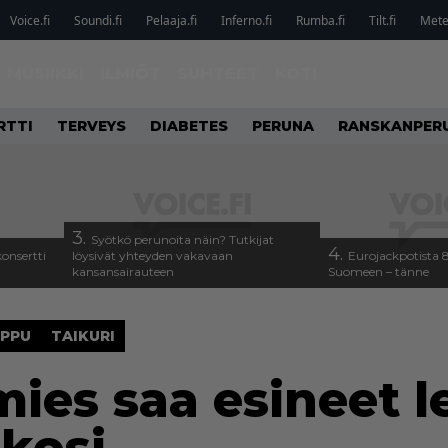
Voice.fi
Soundi.fi
Pelaaja.fi
Inferno.fi
Rumba.fi
Tilt.fi
Metel
MUSIIKKI
ILMIÖT
SUHTEET
KOTI
RTTI
TERVEYS
DIABETES
PERUNA
RANSKANPER
3.
Syötkö perunoita näin? Tutkijat
4.
onsertti
löysivät yhteyden vakavaan
Eurojackpotista
kansansairauteen
Suomeen – tänne
PPU
TAIKURI
mies saa esineet l