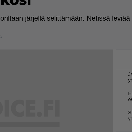
ekosi
oriltaan järjellä selittämään. Netissä leviää 
15
J
y
E
e
S
y