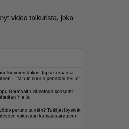
nyt video taikurista, joka
LUETUIMMAT NYT
ani Sievinen kokosi lapsikatraansa
hteen – ”Minun suurin perintöni heille”
ppu Normaalin viimeinen konsertti
sitetään Ylellä
yötkö perunoita näin? Tutkijat löysivät
hteyden vakavaan kansansairauteen