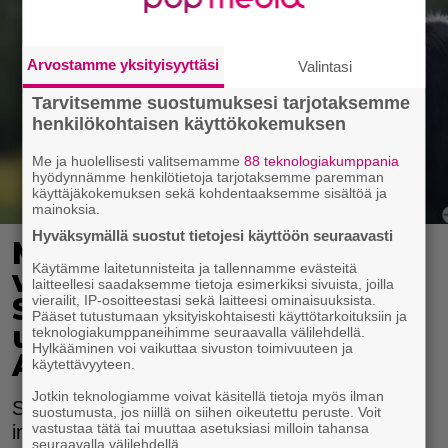
Arvostamme yksityisyyttäsi
Valintasi
Tarvitsemme suostumuksesi tarjotaksemme
henkilökohtaisen käyttökokemuksen
Me ja huolellisesti valitsemamme
88 teknologiakumppania
hyödynnämme henkilötietoja tarjotaksemme paremman
käyttäjäkokemuksen sekä kohdentaaksemme sisältöä ja
mainoksia.
Hyväksymällä suostut tietojesi käyttöön seuraavasti
Miksi maito aiheuttaa
Käytämme laitetunnisteita ja tallennamme evästeitä
vatsaoireita vain
laitteellesi saadaksemme tietoja esimerkiksi sivuista, joilla
Suomessa, mutta ei
vierailit, IP-osoitteestasi sekä laitteesi ominaisuuksista.
Pääset tutustumaan yksityiskohtaisesti käyttötarkoituksiin ja
ulkomailla reissatessa?
teknologiakumppaneihimme seuraavalla välilehdellä.
Hylkääminen voi vaikuttaa sivuston toimivuuteen ja
Asiantuntija vastaa
käytettävyyteen.
Jotkin teknologiamme voivat käsitellä tietoja myös ilman
Suurin osa maapallon väestöstä on laktoosi-
suostumusta, jos niillä on siihen oikeutettu peruste. Voit
vastustaa tätä tai muuttaa asetuksiasi milloin tahansa
intolerantikkoja, mutta miksi Suomi on harvoja
seuraavalla välilehdellä.