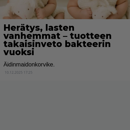
Herätys, lasten
vanhemmat – tuotteen
takaisinveto bakteerin
vuoksi
Äidinmaidonkorvike.
10.12.2025 17:25