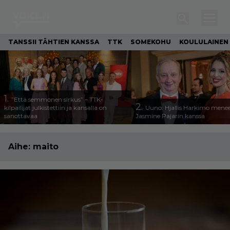
TANSSII TÄHTIEN KANSSA
TTK
SOMEKOHU
KOULULAINEN
1.
”Että semmonen sirkus” – TTK-
2.
kilpailijat julkistettiin ja kansalla on
Uuno: Hjallis Harkimo menee
sanottavaa
Jasmine Pajarin kanssa
Aihe:
maito