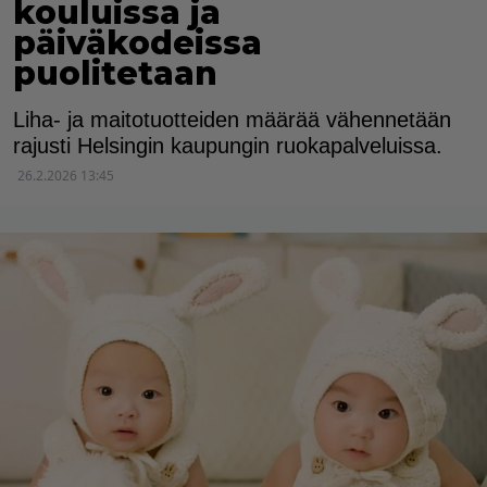
kouluissa ja
päiväkodeissa
puolitetaan
Liha- ja maitotuotteiden määrää vähennetään
rajusti Helsingin kaupungin ruokapalveluissa.
26.2.2026 13:45