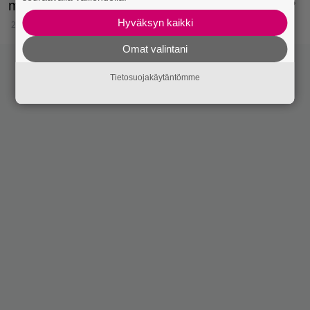
maita, joissa myydään laktoosittomia tuotteita?
Hyväksyn kaikki
21.6.2024 10:15
Omat valintani
Tietosuojakäytäntömme