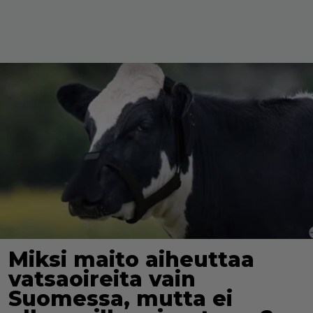
Miksi maito aiheuttaa
vatsaoireita vain
Suomessa, mutta ei