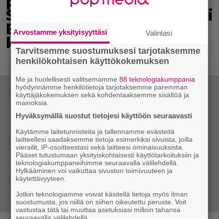
paremmin kulkee” –
Susanna Penttilä suuntasi
Bangbussinsa Helsingin
Arvostamme yksityisyyttäsi
Valintasi
keskustaan
Tarvitsemme suostumuksesi tarjotaksemme
henkilökohtaisen käyttökokemuksen
Me ja huolellisesti valitsemamme
88 teknologiakumppania
hyödynnämme henkilötietoja tarjotaksemme paremman
käyttäjäkokemuksen sekä kohdentaaksemme sisältöä ja
mainoksia.
Hyväksymällä suostut tietojesi käyttöön seuraavasti
Käytämme laitetunnisteita ja tallennamme evästeitä
laitteellesi saadaksemme tietoja esimerkiksi sivuista, joilla
vierailit, IP-osoitteestasi sekä laitteesi ominaisuuksista.
Pääset tutustumaan yksityiskohtaisesti käyttötarkoituksiin ja
teknologiakumppaneihimme seuraavalla välilehdellä.
Hylkääminen voi vaikuttaa sivuston toimivuuteen ja
käytettävyyteen.
Jotkin teknologiamme voivat käsitellä tietoja myös ilman
suostumusta, jos niillä on siihen oikeutettu peruste. Voit
vastustaa tätä tai muuttaa asetuksiasi milloin tahansa
seuraavalla välilehdellä.