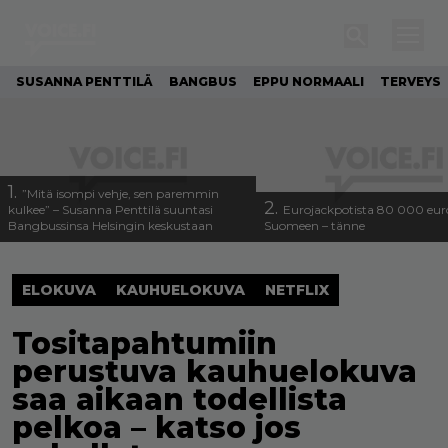
SUSANNA PENTTILÄ
BANGBUS
EPPU NORMAALI
TERVEYS
1.
”Mitä isompi vehje, sen paremmin
2.
kulkee” – Susanna Penttilä suuntasi
Eurojackpotista 80 000 eur
Bangbussinsa Helsingin keskustaan
Suomeen – tänne
ELOKUVA
KAUHUELOKUVA
NETFLIX
Tositapahtumiin
perustuva kauhuelokuva
saa aikaan todellista
pelkoa – katso jos