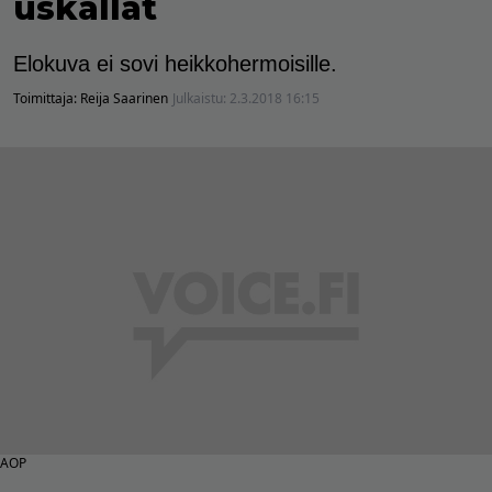
uskallat
Elokuva ei sovi heikkohermoisille.
Toimittaja:
Reija Saarinen
Julkaistu:
2.3.2018 16:15
AOP