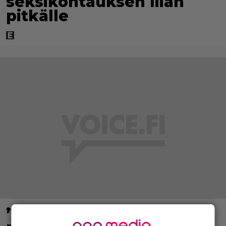
seksikohtauksen liian
pitkälle
”Mitä isompi vehje, sen