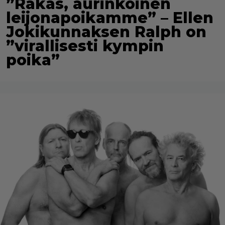
”Rakas, aurinkoinen
leijonapoikamme” – Ellen
Jokikunnaksen Ralph on
”virallisesti kympin
poika”