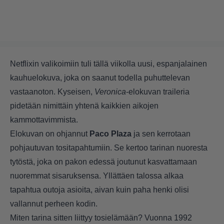
Netflixin valikoimiin tuli tällä viikolla uusi, espanjalainen
kauhuelokuva, joka on saanut todella puhuttelevan
vastaanoton. Kyseisen,
Veronica
-elokuvan traileria
pidetään nimittäin yhtenä kaikkien aikojen
kammottavimmista.
Elokuvan on ohjannut
Paco Plaza
ja sen kerrotaan
pohjautuvan tositapahtumiin. Se kertoo tarinan nuoresta
tytöstä, joka on pakon edessä joutunut kasvattamaan
nuoremmat sisaruksensa. Yllättäen talossa alkaa
tapahtua outoja asioita, aivan kuin paha henki olisi
vallannut perheen kodin.
Miten tarina sitten liittyy tosielämään? Vuonna 1992