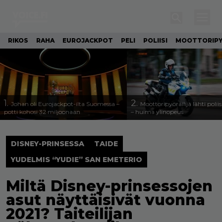
RIKOS
RAHA
EUROJACKPOT
PELI
POLIISI
MOOTTORIP
1.
2.
Johan oli Eurojackpot-ilta Suomessa –
Moottoripyöräilijä lähti poli
potti kohosi 32 miljoonaan
– huima ylinopeus
DISNEY-PRINSESSA
TAIDE
YUDELMIS “YUDIE” SAN EMETERIO
Miltä Disney-prinsessojen
asut näyttäisivät vuonna
2021? Taiteilijan