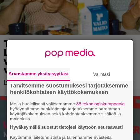
Tänään tv:ssä: Vesa-Matti
Loiri palasi Uunon rooliin
vuonna 1998 – Spede
vetäytyi sivummalle
Arvostamme yksityisyyttäsi
Valintasi
Tarvitsemme suostumuksesi tarjotaksemme
henkilökohtaisen käyttökokemuksen
Me ja huolellisesti valitsemamme
88 teknologiakumppania
hyödynnämme henkilötietoja tarjotaksemme paremman
käyttäjäkokemuksen sekä kohdentaaksemme sisältöä ja
mainoksia.
Hyväksymällä suostut tietojesi käyttöön seuraavasti
Käytämme laitetunnisteita ja tallennamme evästeitä