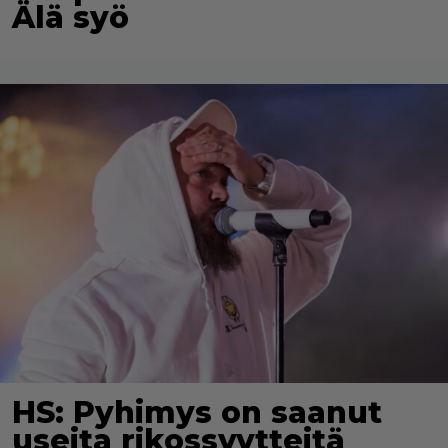
Älä syö
HS: Pyhimys on saanut
useita rikossyytteitä