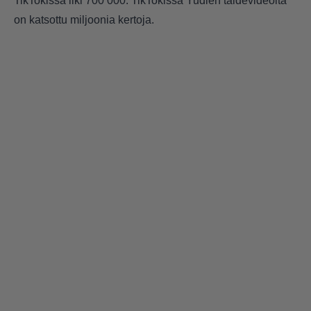
TikTokissa liki 700 000. TikTokissa Yudien taidevideoita
on katsottu miljoonia kertoja.