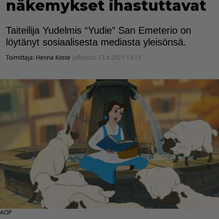
näkemykset ihastuttavat
Taiteilija Yudelmis “Yudie” San Emeterio on
löytänyt sosiaalisesta mediasta yleisönsä.
Toimittaja:
Henna Koste
Julkaistu:
13.4.2021 13:15
AOP