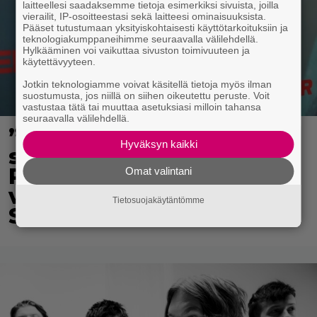
laitteellesi saadaksemme tietoja esimerkiksi sivuista, joilla
vierailit, IP-osoitteestasi sekä laitteesi ominaisuuksista.
Pääset tutustumaan yksityiskohtaisesti käyttötarkoituksiin ja
teknologiakumppaneihimme seuraavalla välilehdellä.
Hylkääminen voi vaikuttaa sivuston toimivuuteen ja
käytettävyyteen.
Jotkin teknologiamme voivat käsitellä tietoja myös ilman
suostumusta, jos niillä on siihen oikeutettu peruste. Voit
vastustaa tätä tai muuttaa asetuksiasi milloin tahansa
seuraavalla välilehdellä.
”Nukuimme kaikki viisi
Hyväksyn kaikki
samassa huoneessa” –
Renny Harlinin perhe
Omat valintani
vietti unelmien kesän
Tietosuojakäytäntömme
Suomessa