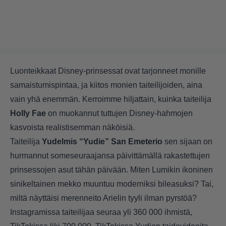
Luonteikkaat Disney-prinsessat ovat tarjonneet monille
samaistumispintaa, ja kiitos monien taiteilijoiden, aina
vain yhä enemmän. Kerroimme hiljattain,
kuinka taiteilija
Holly Fae
on muokannut tuttujen Disney-hahmojen
kasvoista realistisemman näköisiä.
Taiteilija
Yudelmis “Yudie” San Emeterio
sen sijaan on
hurmannut someseuraajansa päivittämällä rakastettujen
prinsessojen asut tähän päivään. Miten Lumikin ikoninen
sinikeltainen mekko muuntuu moderniksi bileasuksi? Tai,
miltä näyttäisi merenneito Arielin tyyli ilman pyrstöä?
Instagramissa taiteilijaa seuraa yli 360 000 ihmistä,