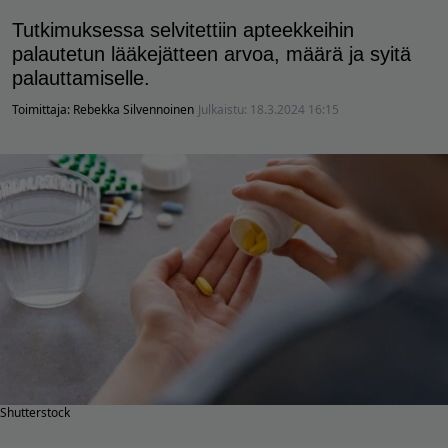
Tutkimuksessa selvitettiin apteekkeihin
palautetun lääkejätteen arvoa, määrä ja syitä
palauttamiselle.
Toimittaja:
Rebekka Silvennoinen
Julkaistu:
18.3.2024 16:15
Shutterstock