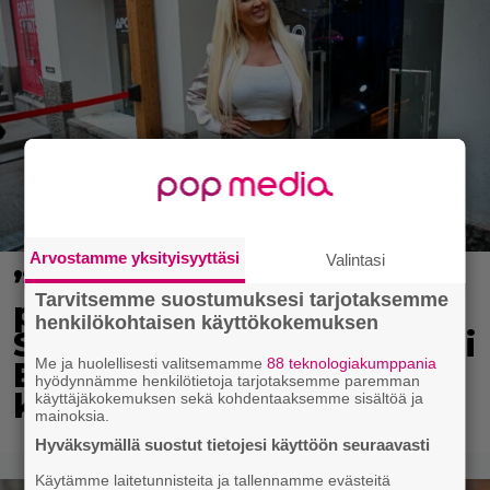
Arvostamme yksityisyyttäsi
Valintasi
”Mitä isompi vehje, sen
Tarvitsemme suostumuksesi tarjotaksemme
paremmin kulkee” –
henkilökohtaisen käyttökokemuksen
Susanna Penttilä suuntasi
Me ja huolellisesti valitsemamme
88 teknologiakumppania
Bangbussinsa Helsingin
hyödynnämme henkilötietoja tarjotaksemme paremman
keskustaan
käyttäjäkokemuksen sekä kohdentaaksemme sisältöä ja
mainoksia.
Hyväksymällä suostut tietojesi käyttöön seuraavasti
Käytämme laitetunnisteita ja tallennamme evästeitä