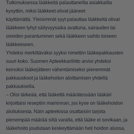
Tutkimuksessa lääkkeitä palauttaneilta asiakkailta
kysyttiin, miksi lääkkeet olivat jääneet
käyttämättä. Yleisimmät syyt palauttaa lääkkeitä olivat
lääkkeen lyhyt säilyvyysaika avattuna, sairauden tai
oireiden parantuminen sekä lääkkeen vaihto toiseen
lääkkeeseen.
Yhdeksi merkittäväksi syyksi nimettiin lääkepakkausten
suuri koko. Suomen Apteekkariliitto arvioi yhdeksi
keinoksi lääkejätteen vähentämiseksi pienemmät
pakkauskoot ja lääkehoiton aloittamisen yhdellä
pakkauksella.
– Olisi tärkeää, että lääkettä määrätessään lääkäri
kirjoittaisi reseptiin maininnan, jos kyse on lääkehoidon
aloituksesta. Näin apteekissa osattaisiin tarjota
pienempää määrää siltä varalta, että lääke ei sovikaan, ja
lääkehoito joudutaan keskeyttämään heti hoidon alussa,