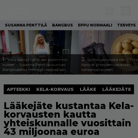
SUSANNA PENTTILÄ
BANGBUS
EPPU NORMAALI
TERVEYS
1.
2.
”Mitä isompi vehje, sen paremmin
Syötkö perunoita näin? Tutk
kulkee” – Susanna Penttilä suuntasi
löysivät yhteyden vakavaan
Bangbussinsa Helsingin keskustaan
kansansairauteen
APTEEKKI
KELA-KORVAUS
LÄÄKE
LÄÄKEJÄTE
Lääkejäte kustantaa Kela-
korvausten kautta
yhteiskunnalle vuosittain
43 miljoonaa euroa