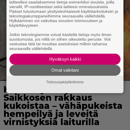
laitteellesi saadaksemme tietoja esimerkiksi sivuista, joilla
vierailit, IP-osoitteestasi sekä laitteesi ominaisuuksista.
Pääset tutustumaan yksityiskohtaisesti käyttötarkoituksiin ja
teknologiakumppaneihimme seuraavalla välilehdellä.
Hylkääminen voi vaikuttaa sivuston toimivuuteen ja
käytettävyyteen.
Jotkin teknologiamme voivat käsitellä tietoja myös ilman
suostumusta, jos niillä on siihen oikeutettu peruste. Voit
vastustaa tätä tai muuttaa asetuksiasi milloin tahansa
seuraavalla välilehdellä.
Hyväksyn kaikki
Omat valintani
Tietosuojakäytäntömme
Karita Tykän ja Sami
Saikkosen rakkaus
kukoistaa – vähäpukeista
hempeilyä ja leveitä
virnistyksiä laiturilla