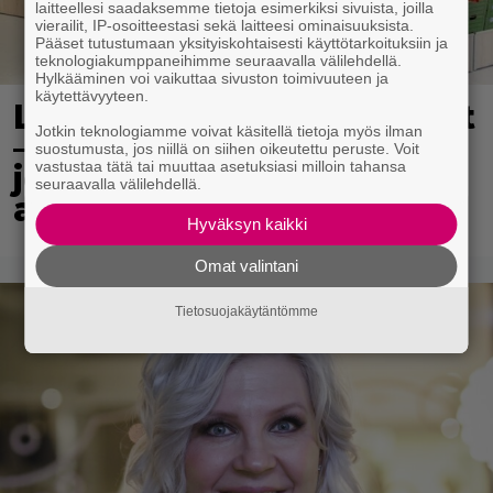
laitteellesi saadaksemme tietoja esimerkiksi sivuista, joilla
vierailit, IP-osoitteestasi sekä laitteesi ominaisuuksista.
Pääset tutustumaan yksityiskohtaisesti käyttötarkoituksiin ja
teknologiakumppaneihimme seuraavalla välilehdellä.
Hylkääminen voi vaikuttaa sivuston toimivuuteen ja
käytettävyyteen.
Lidl aloitti jättialennukset
Jotkin teknologiamme voivat käsitellä tietoja myös ilman
– kotimaiset kasvikset
suostumusta, jos niillä on siihen oikeutettu peruste. Voit
vastustaa tätä tai muuttaa asetuksiasi milloin tahansa
jopa 40 prosentin
seuraavalla välilehdellä.
alennuksessa
Hyväksyn kaikki
Omat valintani
Tietosuojakäytäntömme