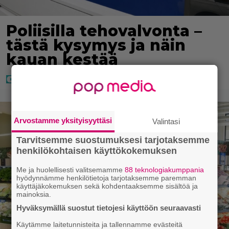
Poliisilla tehovalvonta –
tästä kysymys ja näin
kauan kestää
Arvostamme yksityisyyttäsi
Valintasi
Tarvitsemme suostumuksesi tarjotaksemme
henkilökohtaisen käyttökokemuksen
Me ja huolellisesti valitsemamme
88 teknologiakumppania
hyödynnämme henkilötietoja tarjotaksemme paremman
käyttäjäkokemuksen sekä kohdentaaksemme sisältöä ja
mainoksia.
Hyväksymällä suostut tietojesi käyttöön seuraavasti
Käytämme laitetunnisteita ja tallennamme evästeitä