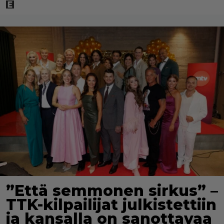
”Että semmonen sirkus” –
TTK-kilpailijat julkistettiin
ja kansalla on sanottavaa