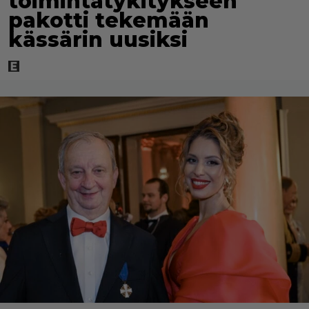
toimintatykitykseen
pakotti tekemään
kässärin uusiksi