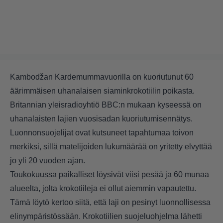
Kambodžan Kardemummavuorilla on kuoriutunut 60
äärimmäisen uhanalaisen siaminkrokotiilin poikasta.
Britannian yleisradioyhtiö BBC:n mukaan kyseessä on
uhanalaisten lajien vuosisadan kuoriutumisennätys.
Luonnonsuojelijat ovat kutsuneet tapahtumaa toivon
merkiksi, sillä matelijoiden lukumäärää on yritetty elvyttää
jo yli 20 vuoden ajan.
Toukokuussa paikalliset löysivät viisi pesää ja 60 munaa
alueelta, jolta krokotiileja ei ollut aiemmin vapautettu.
Tämä löytö kertoo siitä, että laji on pesinyt luonnollisessa
elinympäristössään. Krokotiilien suojeluohjelma lähetti