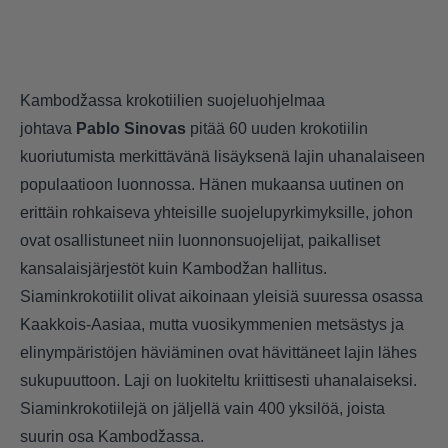
Kambodžassa krokotiilien suojeluohjelmaa
johtava
Pablo Sinovas
pitää 60 uuden krokotiilin
kuoriutumista merkittävänä lisäyksenä lajin uhanalaiseen
populaatioon luonnossa. Hänen mukaansa uutinen on
erittäin rohkaiseva yhteisille suojelupyrkimyksille, johon
ovat osallistuneet niin luonnonsuojelijat, paikalliset
kansalaisjärjestöt kuin Kambodžan hallitus.
Siaminkrokotiilit olivat aikoinaan yleisiä suuressa osassa
Kaakkois-Aasiaa, mutta vuosikymmenien metsästys ja
elinympäristöjen häviäminen ovat hävittäneet lajin lähes
sukupuuttoon. Laji on luokiteltu kriittisesti uhanalaiseksi.
Siaminkrokotiilejä on jäljellä vain 400 yksilöä, joista
suurin osa Kambodžassa.