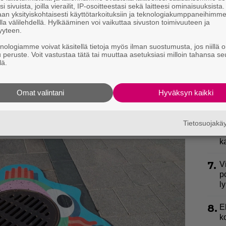
h
i sivuista, joilla vierailit, IP-osoitteestasi sekä laitteesi ominaisuuksista
o
an yksityiskohtaisesti käyttötarkoituksiin ja teknologiakumppaneihimm
la välilehdellä. Hylkääminen voi vaikuttaa sivuston toimivuuteen ja
yyteen.
4.
L
k
 ongelma luonnossa, koska ne eivät häviä ikinä,
knologiamme voivat käsitellä tietoja myös ilman suostumusta, jos niillä o
u peruste. Voit vastustaa tätä tai muuttaa asetuksiasi milloin tahansa se
a
omuoveiksi, Visakova jatkaa.
lä.
 Saaristo Siistinä ry:n kampanjalla, jossa
5.
J
y
la-tarroja ympäri pääkaupunkiseutua. Sen lisäksi,
Omat valintani
Hyväksyn kaikki
h
än, ne voivat myös aiheuttaa tarpeetonta kärsimystä
vatsaan. Kampanja kulkeekin Muovista mahanpuruja
6.
S
Tietosuojak
gelmiin.
l
k
7.
V
p
l
8.
E
k