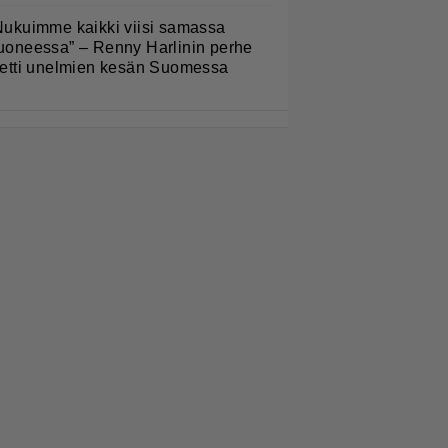
Nukuimme kaikki viisi samassa
uoneessa” – Renny Harlinin perhe
ietti unelmien kesän Suomessa