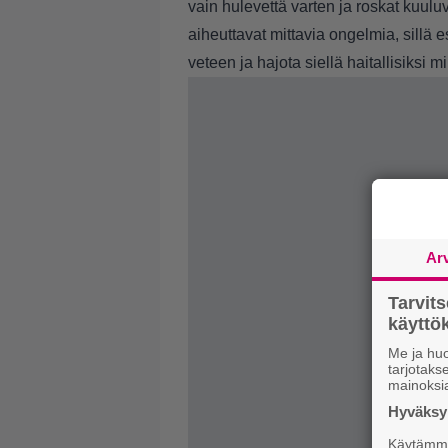
vain hulevettä varten ja roskat kuul
aiheuttavat mittavia ongelmia, sillä 
veteen ja hajota siellä haitallisiksi 
Ar
Tarvit
käytt
Me ja huo
tarjotak
mainoksi
Hyväksym
Käytämme 