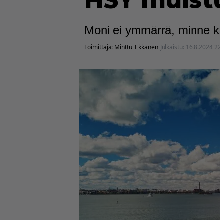
HSY muistu
Moni ei ymmärrä, minne ka
Toimittaja:
Minttu Tikkanen
Julkaistu:
16.8.2024 2