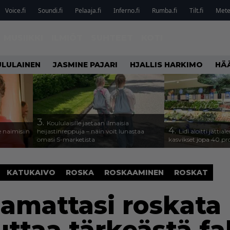
Voice.fi
Soundi.fi
Pelaaja.fi
Inferno.fi
Rumba.fi
Tilt.fi
Metel
MUSIIKKI
ILMIÖT
SUHTEET
KOTI
LULAINEN
JASMINE PAJARI
HJALLIS HARKIMO
HÄ
3.
Koululaisille jaetaan ilmaisia
4.
 naimisiin
heijastinreppuja – näin voit lunastaa
Lidl aloitti jätti
omasi S-marketista
kasvikset jopa 40 pr
KATUKAIVO
ROSKA
ROSKAAMINEN
ROSKAT
uamattasi roskata 