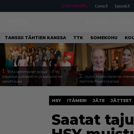
Como.fi
Episodi.fi
ETUSIVU
VIIHDE
TANSSII TÄHTIEN KANSSA
TTK
SOMEKOHU
KOU
1.
”Että semmonen sirkus” – TTK-
2.
kilpailijat julkistettiin ja kansalla on
Uuno: Hjallis Harkimo menee
sanottavaa
Jasmine Pajarin kanssa
HSY
ITÄMERI
JÄTE
JÄTTEET
Saatat taj