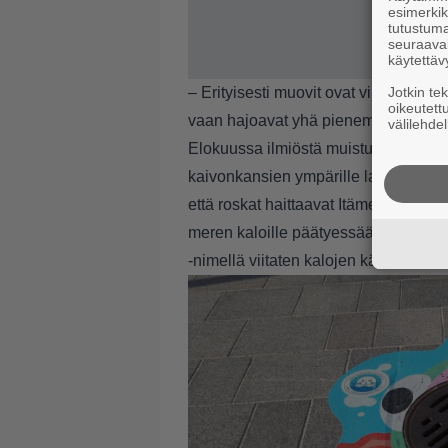
esimerkiks
tutustuma
seuraaval
käytettäv
– Erityisesti muovit ovat viheliäinen
Jotkin te
oikeutett
vaan hajoavat yhä pienemmiksi mikr
välilehdel
Elokuussa ilmiöstä muistutetaan Pidä
kaivonkansien ympärille laitetaan ka
että roskat haittaavat Itämerta itseä
meren kaloille päätyessään niiden 
-nimellä viitaten kalojen kärsimiin on