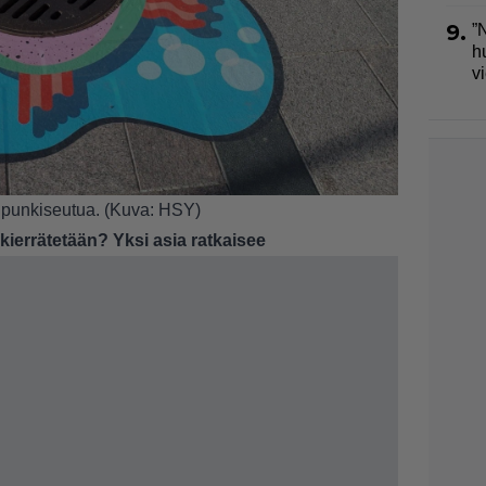
9.
”
h
v
upunkiseutua. (Kuva: HSY)
kierrätetään? Yksi asia ratkaisee