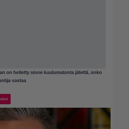
aan on heitetty sinne kuulumatonta jätettä, onko
untija vastaa
eeksi