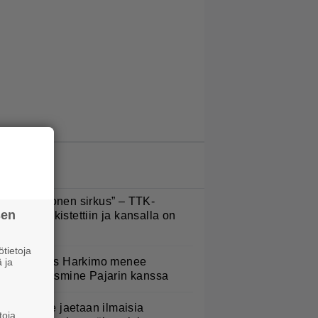
LUETUIMMAT JUTUT
Että semmonen sirkus” – TTK-
sen
lpailijat julkistettiin ja kansalla on
anottavaa
tietoja
uno: Hjallis Harkimo menee
 ja
aimisiin Jasmine Pajarin kanssa
oululaisille jaetaan ilmaisia
toja