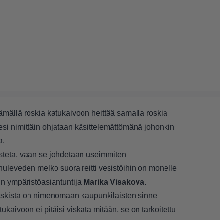
tämällä roskia katukaivoon heittää samalla roskia
esi nimittäin ohjataan käsittelemättömänä johonkin
ä.
isteta, vaan se johdetaan useimmiten
uleveden melko suora reitti vesistöihin on monelle
:n ympäristöasiantuntija
Marika Visakova.
roskista on nimenomaan kaupunkilaisten sinne
ukaivoon ei pitäisi viskata mitään, se on tarkoitettu