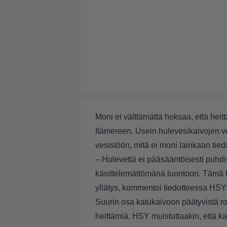
Moni ei välttämättä hoksaa, että heit
Itämereen. Usein hulevesikaivojen v
vesistöön, mitä ei moni lainkaan tied
– Hulevettä ei pääsääntöisesti puhd
käsittelemättömänä luontoon. Tämä h
yllätys, kommentoi tiedotteessa HSY
Suurin osa katukaivoon päätyvistä 
heittämiä. HSY muistuttaakin, että kat