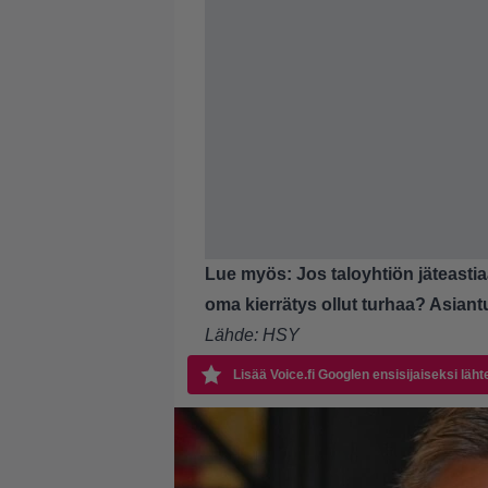
Lue myös:
Jos taloyhtiön jäteasti
oma kierrätys ollut turhaa? Asiant
Lähde:
HSY
Lisää Voice.fi Googlen ensisijaiseksi läht