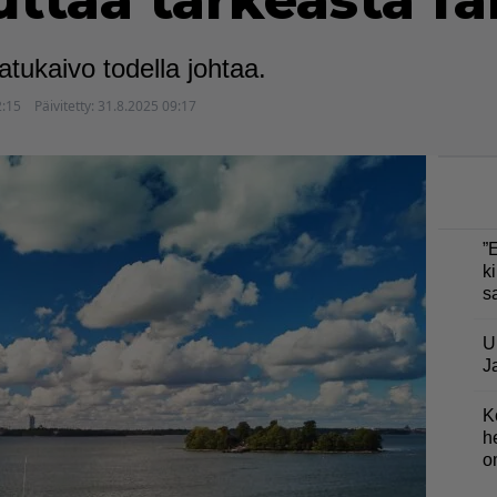
ttaa tärkeästä fa
tukaivo todella johtaa.
2:15
Päivitetty:
31.8.2025 09:17
”
ki
s
U
J
K
h
o