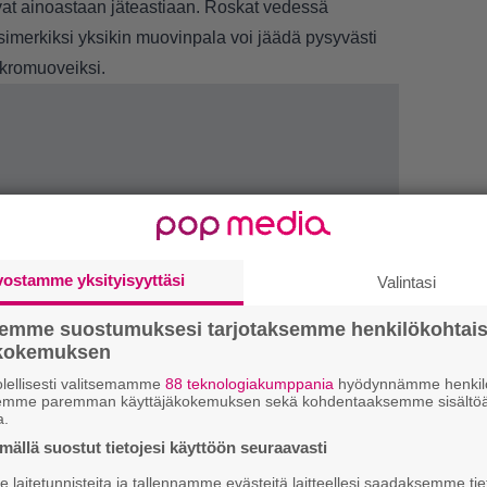
uvat ainoastaan jäteastiaan. Roskat vedessä
esimerkiksi yksikin muovinpala voi jäädä pysyvästi
mikromuoveiksi.
vostamme yksityisyyttäsi
Valintasi
1.
”
semme suostumuksesi tarjotaksemme henkilökohtai
ki
ökokemuksen
s
lellisesti valitsemamme
88 teknologiakumppania
hyödynnämme henkilö
2.
U
semme paremman käyttäjäkokemuksen sekä kohdentaaksemme sisältöä
a.
n
ällä suostut tietojesi käyttöön seuraavasti
3.
K
laitetunnisteita ja tallennamme evästeitä laitteellesi saadaksemme tie