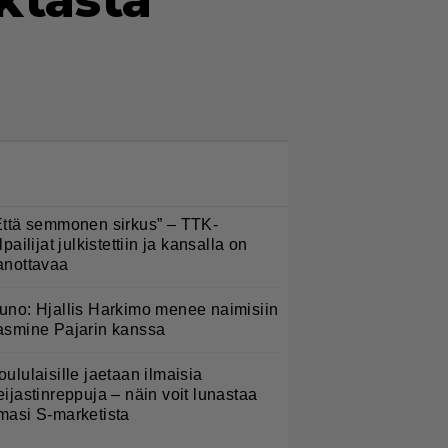
ktasta
LUETUIMMAT NYT
Että semmonen sirkus” – TTK-
lpailijat julkistettiin ja kansalla on
anottavaa
uno: Hjallis Harkimo menee naimisiin
asmine Pajarin kanssa
oululaisille jaetaan ilmaisia
eijastinreppuja – näin voit lunastaa
masi S-marketista