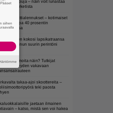
eijastinreppuja – näin voit lunastaa
. Pääset
masi S-marketista
e
idl aloitti jättialennukset – kotimaiset
asvikset jopa 40 prosentin
n siihen
uraavalla
lennuksessa
ani Sievinen kokosi lapsikatraansa
hteen – ”Minun suurin perintöni
eille”
yötkö perunoita näin? Tutkijat
äytäntömme
öysivät yhteyden vakavaan
ansansairauteen
irkavalta takaa-ajoi skoottereita –
oliisimoottoripyörä teki paosta
yhyen
kaluokkalaisille jaetaan ilmainen
otiavain – katso, mistä sen voi hakea