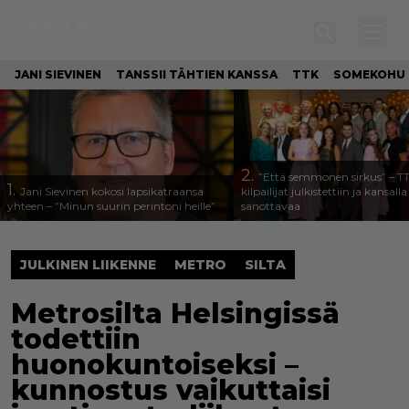
JANI SIEVINEN
TANSSII TÄHTIEN KANSSA
TTK
SOMEKOHU
2.
”Että semmonen sirkus” – T
1.
Jani Sievinen kokosi lapsikatraansa
kilpailijat julkistettiin ja kansall
yhteen – ”Minun suurin perintöni heille”
sanottavaa
JULKINEN LIIKENNE
METRO
SILTA
Metrosilta Helsingissä
todettiin
huonokuntoiseksi –
kunnostus vaikuttaisi