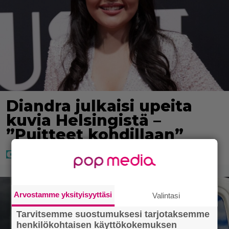
Diandra julkaisi upeita
kuvia Helsingistä –
”Puitteet kohdillaan”
Arvostamme yksityisyyttäsi
Valintasi
Tarvitsemme suostumuksesi tarjotaksemme
henkilökohtaisen käyttökokemuksen