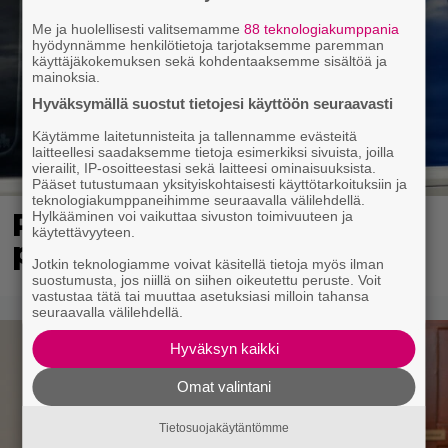
Me ja huolellisesti valitsemamme
88 teknologiakumppania
hyödynnämme henkilötietoja tarjotaksemme paremman
käyttäjäkokemuksen sekä kohdentaaksemme sisältöä ja
mainoksia.
Hyväksymällä suostut tietojesi käyttöön seuraavasti
Käytämme laitetunnisteita ja tallennamme evästeitä
laitteellesi saadaksemme tietoja esimerkiksi sivuista, joilla
vierailit, IP-osoitteestasi sekä laitteesi ominaisuuksista.
Pääset tutustumaan yksityiskohtaisesti käyttötarkoituksiin ja
teknologiakumppaneihimme seuraavalla välilehdellä.
Poliisi kuljetti miestä
Hylkääminen voi vaikuttaa sivuston toimivuuteen ja
käytettävyyteen.
putkaan – mies kuoli
Jotkin teknologiamme voivat käsitellä tietoja myös ilman
suostumusta, jos niillä on siihen oikeutettu peruste. Voit
vastustaa tätä tai muuttaa asetuksiasi milloin tahansa
seuraavalla välilehdellä.
Hyväksyn kaikki
Omat valintani
Tietosuojakäytäntömme