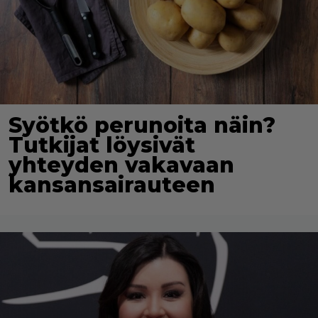
Syötkö perunoita näin?
Tutkijat löysivät
yhteyden vakavaan
kansansairauteen