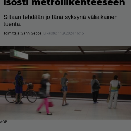
isosti metroliikenteeseen
Siltaan tehdään jo tänä syksynä väliaikainen
tuenta.
Toimittaja:
Sanni Seppä
Julkaistu:
11.9.2024 16:15
AOP