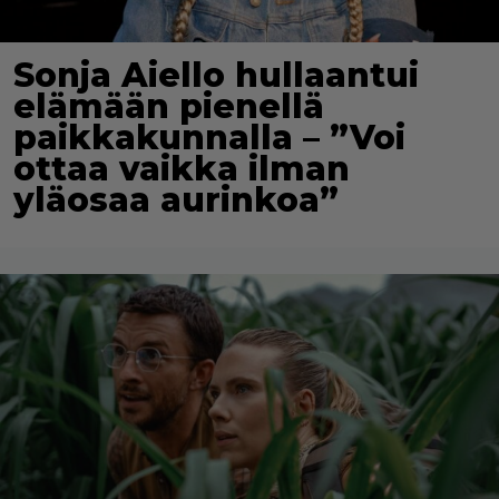
Sonja Aiello hullaantui
elämään pienellä
paikkakunnalla – ”Voi
ottaa vaikka ilman
yläosaa aurinkoa”