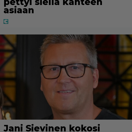
pettyi siellä kahteen
asiaan
Jani Sievinen kokosi