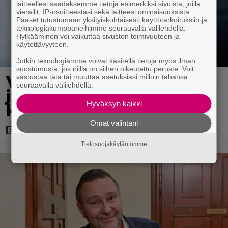
laitteellesi saadaksemme tietoja esimerkiksi sivuista, joilla
vierailit, IP-osoitteestasi sekä laitteesi ominaisuuksista.
Pääset tutustumaan yksityiskohtaisesti käyttötarkoituksiin ja
teknologiakumppaneihimme seuraavalla välilehdellä.
Hylkääminen voi vaikuttaa sivuston toimivuuteen ja
käytettävyyteen.
Jotkin teknologiamme voivat käsitellä tietoja myös ilman
suostumusta, jos niillä on siihen oikeutettu peruste. Voit
vastustaa tätä tai muuttaa asetuksiasi milloin tahansa
Vanhasta X-Files-leffasta
seuraavalla välilehdellä.
julkaistaan K18-versio –
Hyväksyn kaikki
katso traileri
Omat valintani
Tietosuojakäytäntömme