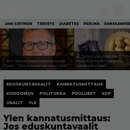
JANI SIEVINEN
TERVEYS
DIABETES
PERUNA
RANSKANPE
2.
Syötkö perunoita näin? Tutk
1.
Jani Sievinen kokosi lapsikatraansa
löysivät yhteyden vakavaan
yhteen – ”Minun suurin perintöni heille”
kansansairauteen
EDUSKUNTAVAALIT
KANNATUSMITTAUS
KOKOOMUS
POLITIIKKA
PUOLUEET
SDP
VAALIT
YLE
Ylen kannatusmittaus:
Jos eduskuntavaalit