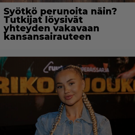
Syötkö perunoita näin?
Tutkijat löysivät
yhteyden vakavaan
kansansairauteen