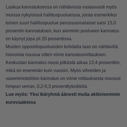
Laskua kannatuksessa on nähtävissä vastaavasti myös
muissa nykyisissä hallituspuolueissa, joista esimerkiksi
toinen suuri hallituspuolue perussuomalaiset saisi 15,0
prosentin kannatuksen, kun aiemmin puolueen kannatus
on käynyt jopa yli 20 prosentissa.
Muiden oppositiopuolueiden kohdalla taas on nähtävillä
hienoista nousua sitten viime kannatusmittauksen.
Keskustan kannatus nousi pitkästä aikaa 13,4 prosenttiin,
mikä on enemmän kuin vuosiin. Myös vihreiden ja
vasemmistoliiton kannatus on viime mittauksesta noussut
himpun verran, 0,2-0,3 prosenttiyksikköä.
Lue myös:
Yksi ikäryhmä äänesti muita aktiivisemmin
eurovaaleissa