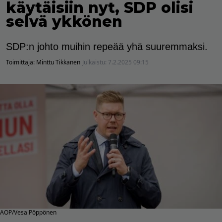
käytäisiin nyt, SDP olisi
selvä ykkönen
SDP:n johto muihin repeää yhä suuremmaksi.
Toimittaja:
Minttu Tikkanen
Julkaistu:
7.2.2025 09:15
AOP/Vesa Pöppönen