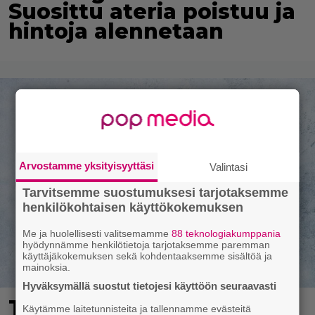
Suosittu ateria poistuu ja
hintoja alennetaan
Arvostamme yksityisyyttäsi
Valintasi
Tarvitsemme suostumuksesi tarjotaksemme
henkilökohtaisen käyttökokemuksen
Me ja huolellisesti valitsemamme
88 teknologiakumppania
hyödynnämme henkilötietoja tarjotaksemme paremman
käyttäjäkokemuksen sekä kohdentaaksemme sisältöä ja
mainoksia.
Hyväksymällä suostut tietojesi käyttöön seuraavasti
Takaisinveto: Ostitko
Käytämme laitetunnisteita ja tallennamme evästeitä