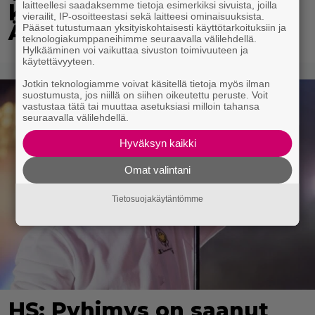
laitteellesi saadaksemme tietoja esimerkiksi sivuista, joilla
kaupasta tätä salaattia?
vierailit, IP-osoitteestasi sekä laitteesi ominaisuuksista.
Älä syö
Pääset tutustumaan yksityiskohtaisesti käyttötarkoituksiin ja
teknologiakumppaneihimme seuraavalla välilehdellä.
Hylkääminen voi vaikuttaa sivuston toimivuuteen ja
käytettävyyteen.
Jotkin teknologiamme voivat käsitellä tietoja myös ilman
suostumusta, jos niillä on siihen oikeutettu peruste. Voit
vastustaa tätä tai muuttaa asetuksiasi milloin tahansa
seuraavalla välilehdellä.
Hyväksyn kaikki
Omat valintani
Tietosuojakäytäntömme
HS: Pyhimys on saanut