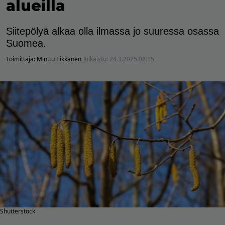
alueilla
Siitepölyä alkaa olla ilmassa jo suuressa osassa
Suomea.
Toimittaja:
Minttu Tikkanen
Julkaistu:
24.3.2025 08:15
Shutterstock