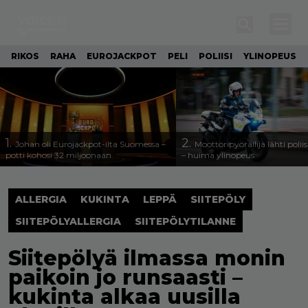
RIKOS
RAHA
EUROJACKPOT
PELI
POLIISI
YLINOPEUS
1.
2.
Johan oli Eurojackpot-ilta Suomessa –
Moottoripyöräilijä lähti poli
potti kohosi 32 miljoonaan
– huima ylinopeus
ALLERGIA
KUKINTA
LEPPÄ
SIITEPÖLY
SIITEPÖLYALLERGIA
SIITEPÖLYTILANNE
Siitepölyä ilmassa monin
paikoin jo runsaasti –
kukinta alkaa uusilla