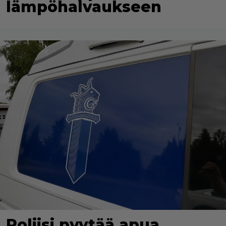
lämpöhalvaukseen
Poliisi pyytää apua