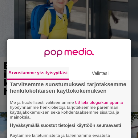
Ekaluokkalaisille jaetaan
ilmainen kotiavain –
Arvostamme yksityisyyttäsi
Valintasi
katso, mistä sen voi
Tarvitsemme suostumuksesi tarjotaksemme
hakea
henkilökohtaisen käyttökokemuksen
Me ja huolellisesti valitsemamme
88 teknologiakumppania
hyödynnämme henkilötietoja tarjotaksemme paremman
käyttäjäkokemuksen sekä kohdentaaksemme sisältöä ja
mainoksia.
Hyväksymällä suostut tietojesi käyttöön seuraavasti
Käytämme laitetunnisteita ja tallennamme evästeitä