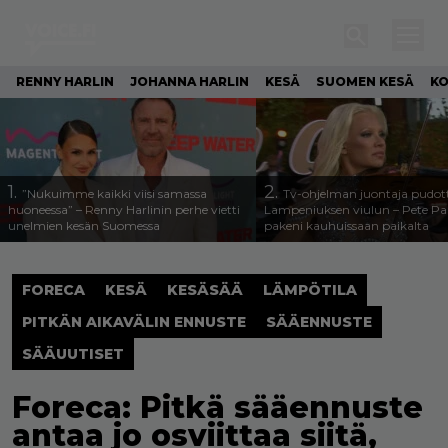
RENNY HARLIN
JOHANNA HARLIN
KESÄ
SUOMEN KESÄ
KO
1.
2.
”Nukuimme kaikki viisi samassa
Tv-ohjelman juontaja pudott
huoneessa” – Renny Harlinin perhe vietti
Lampeniuksen viulun – Pete P
unelmien kesän Suomessa
pakeni kauhuissaan paikalta
FORECA
KESÄ
KESÄSÄÄ
LÄMPÖTILA
PITKÄN AIKAVÄLIN ENNUSTE
SÄÄENNUSTE
SÄÄUUTISET
Foreca: Pitkä sääennuste
antaa jo osviittaa siitä,