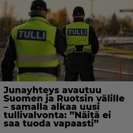
Junayhteys avautuu
Suomen ja Ruotsin välille
– samalla alkaa uusi
tullivalvonta: ”Näitä ei
saa tuoda vapaasti”