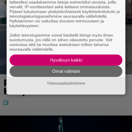
laitteellesi saadaksemme tietoja esimerkiksi sivuista, joilla
vierailit, IP-osoitteestasi sekä laitteesi ominaisuuksista.
Pääset tutustumaan yksityiskohtaisesti käyttötarkoituksiin ja
teknologiakumppaneihimme seuraavalla välilehdellä.
Hylkääminen voi vaikuttaa sivuston toimivuuteen ja
käytettävyyteen.
Jotkin teknologiamme voivat käsitellä tietoja myös ilman
suostumusta, jos niillä on siihen oikeutettu peruste. Voit
vastustaa tätä tai muuttaa asetuksiasi milloin tahansa
seuraavalla välilehdellä.
Hyväksyn kaikki
Omat valintani
Poliisilla surullinen ilta
Tietosuojakäytäntömme
Kuopiossa eilen