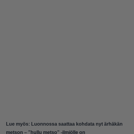
Lue myös:
Luonnossa saattaa kohdata nyt ärhäkän
metson – ”hullu metso” -ilmiölle on