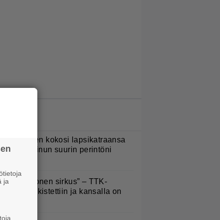
LUETUIMMAT JUTUT
ani Sievinen kokosi lapsikatraansa
sen
hteen – ”Minun suurin perintöni
eille”
tietoja
 ja
Että semmonen sirkus” – TTK-
lpailijat julkistettiin ja kansalla on
anottavaa
toja