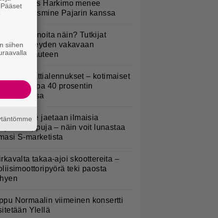
uno: Hjallis Harkimo menee
. Pääset
aimisiin Jasmine Pajarin kanssa
e
yötkö perunoita näin? Tutkijat
öysivät yhteyden vakavaan
n siihen
uraavalla
ansansairauteen
idl aloitti jättialennukset – kotimaiset
asvikset jopa 40 prosentin
lennuksessa
oululaisille jaetaan ilmaisia
äytäntömme
eijastinreppuja – näin voit lunastaa
masi S-marketista
irkavalta takaa-ajoi skoottereita –
oliisimoottoripyörä teki paosta
yhyen
ppu Normaalin viimeinen konsertti
sitetään Ylellä