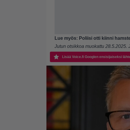
Lue myös:
Poliisi otti kiinni hamst
Jutun otsikkoa muokattu 28.5.2025. Ju
Lisää Voice.fi Googlen ensisijaiseksi läht