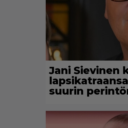
Jani Sievinen 
lapsikatraans
suurin perintön