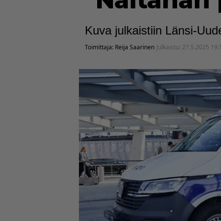
"Näitähän 
Kuva julkaistiin Länsi-Uud
Toimittaja:
Reija Saarinen
Julkaistu:
27.5.2025 19: