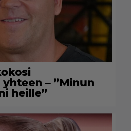
kokosi
a yhteen – ”Minun
i heille”