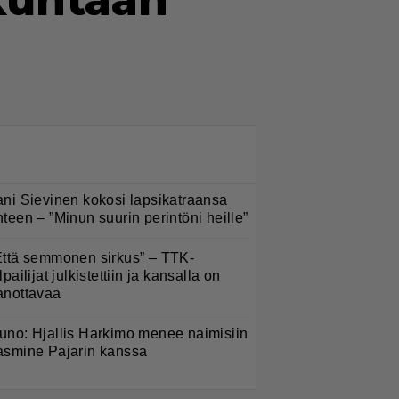
kuntaan"
LUETUIMMAT NYT
ani Sievinen kokosi lapsikatraansa
hteen – ”Minun suurin perintöni heille”
Että semmonen sirkus” – TTK-
lpailijat julkistettiin ja kansalla on
anottavaa
uno: Hjallis Harkimo menee naimisiin
asmine Pajarin kanssa