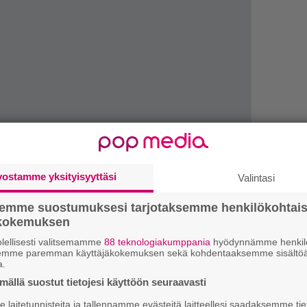
vostamme yksityisyyttäsi
Valintasi
1.
J
semme suostumuksesi tarjotaksemme henkilökohtai
y
ökokemuksen
h
lellisesti valitsemamme
88 teknologiakumppania
hyödynnämme henkilö
2.
semme paremman käyttäjäkokemuksen sekä kohdentaaksemme sisältöä
”
a.
ki
ennemerkki” on NÄIN tehokas, sillä kuuleman
s
ällä suostut tietojesi käyttöön seuraavasti
tu yhtä nätisti. Tämä kyltti on käsityksemme mukaan
laitetunnisteita ja tallennamme evästeitä laitteellesi saadaksemme tie