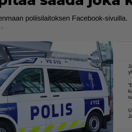
pitää saada joka 
enmaan poliisilaitoksen Facebook-sivuilla.
15
J
y
”
ki
s
U
J