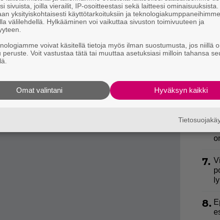
3.
U
hän pitäisi saada joka kylään!,”
julkaisussa
i sivuista, joilla vierailit, IP-osoitteestasi sekä laitteesi ominaisuuksista
n
an yksityiskohtaisesti käyttötarkoituksiin ja teknologiakumppaneihimm
la välilehdellä. Hylkääminen voi vaikuttaa sivuston toimivuuteen ja
yyteen.
täältä
.
4.
S
isista QR-koodeista – katso, missä etenkin
l
knologiamme voivat käsitellä tietoja myös ilman suostumusta, jos niillä o
u peruste. Voit vastustaa tätä tai muuttaa asetuksiasi milloin tahansa se
k
lä.
5.
L
k
Omat valintani
Hyväksyn kaikki
a
6.
K
Tietosuojak
h
o
7.
V
p
l
8.
E
e