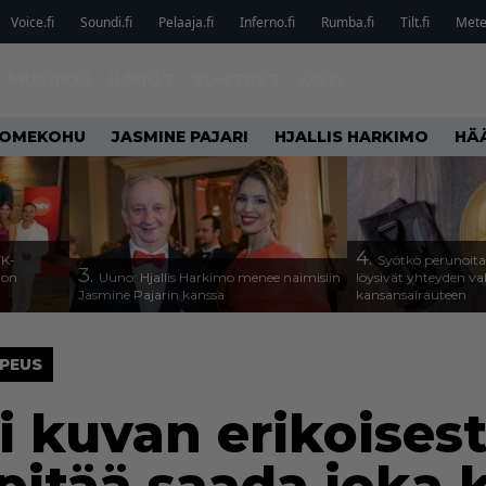
Voice.fi
Soundi.fi
Pelaaja.fi
Inferno.fi
Rumba.fi
Tilt.fi
Metel
MUSIIKKI
ILMIÖT
SUHTEET
KOTI
OMEKOHU
JASMINE PAJARI
HJALLIS HARKIMO
HÄ
4.
TK-
Syötkö perunoita
3.
a on
Uuno: Hjallis Harkimo menee naimisiin
löysivät yhteyden v
Jasmine Pajarin kanssa
kansansairauteen
OPEUS
oi kuvan erikoisest