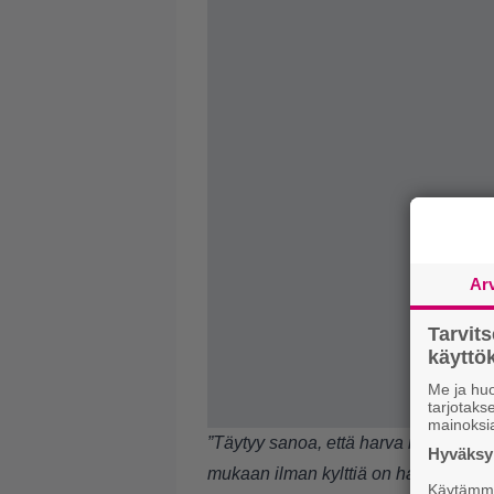
Ar
Tarvit
käytt
Me ja huo
tarjotak
mainoksi
”Täytyy sanoa, että harva muu ”liik
Hyväksym
mukaan ilman kylttiä on harvoin ajel
Käytämme 