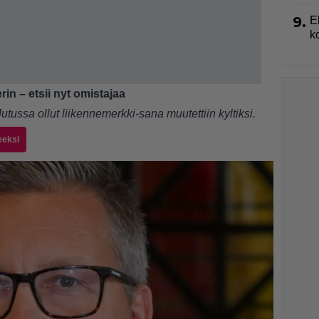
9.
E
k
erin – etsii nyt omistajaa
tussa ollut liikennemerkki-sana muutettiin kyltiksi.
eeksi