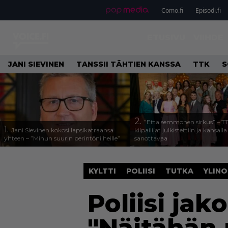
Como.fi
Episodi.fi
ETUSIVU
VIIHDE
JANI SIEVINEN
TANSSII TÄHTIEN KANSSA
TTK
S
2.
”Että semmonen sirkus” – T
1.
Jani Sievinen kokosi lapsikatraansa
kilpailijat julkistettiin ja kansall
yhteen – ”Minun suurin perintöni heille”
sanottavaa
KYLTTI
POLIISI
TUTKA
YLIN
Poliisi jak