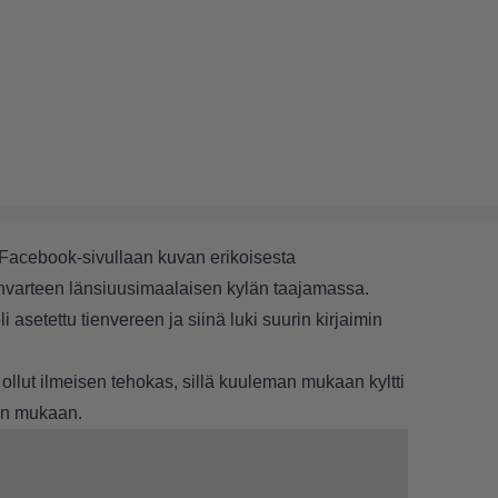
 Facebook-sivullaan kuvan erikoisesta
tienvarteen länsiuusimaalaisen kylän taajamassa.
 asetettu tienvereen ja siinä luki suurin kirjaimin
llut ilmeisen tehokas, sillä kuuleman mukaan kyltti
en mukaan.