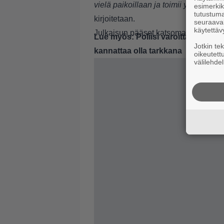
vielä paikoillaan ja toimii yhä. Näitä
esimerkiks
tutustuma
kirjoitetaan.
seuraaval
käytettäv
Julkaisun pääset katsomaan alta tai
Lue myös:
Poliisi varoittaa petoll
Jotkin te
kannattaa olla tarkkana
oikeutett
välilehdel