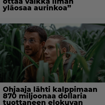
ottaa vaikka ilman
yläosaa aurinkoa”
Ohjaaja lähti kalppimaan
870 miljoonaa dollaria
tuottaneen elokuvan