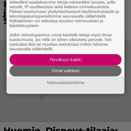
IL: Teemu Lehtilälle
laitteellesi saadaksemme tietoja esimerkiksi sivuista, joilla
vierailit, IP-osoitteestasi sekä laitteesi ominaisuuksista.
jälleen uusi rooli
Pääset tutustumaan yksityiskohtaisesti käyttötarkoituksiin ja
teknologiakumppaneihimme seuraavalla välilehdellä.
Salatuissa elämissä
Hylkääminen voi vaikuttaa sivuston toimivuuteen ja
käytettävyyteen.
Jotkin teknologiamme voivat käsitellä tietoja myös ilman
suostumusta, jos niillä on siihen oikeutettu peruste. Voit
vastustaa tätä tai muuttaa asetuksiasi milloin tahansa
seuraavalla välilehdellä.
Hyväksyn kaikki
Omat valintani
Tietosuojakäytäntömme
Huomio, Disney+-tilaaja: