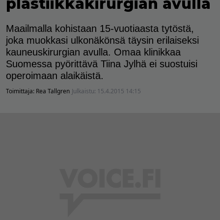
plastiikkakirurgian avulla
Maailmalla kohistaan 15-vuotiaasta tytöstä,
joka muokkasi ulkonäkönsä täysin erilaiseksi
kauneuskirurgian avulla. Omaa klinikkaa
Suomessa pyörittävä Tiina Jylhä ei suostuisi
operoimaan alaikäistä.
Toimittaja:
Rea Tallgren
Julkaistu:
15.4.2015 14:15