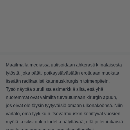
Maailmalla mediassa uutisoidaan ahkerasti kiinalaisesta
tytöstä, joka päätti poikaystävästään erottuaan muokata
itseään radikaalisti kauneuskirurgisin toimenpitein.
Tyttö näyttää surullista esimerkkiä siitä, että yhä
nuoremmat ovat valmiita turvautumaan kirurgin apuun,
jos eivät ole täysin tyytyväisiä omaan ulkonäköönsä. Niin
vartalo, oma tyyli kuin itsevarmuuskin kehittyvät vuosien
myötä ja siksi onkin todella hälyttävää, että jo teini-ikäisiä
suostutaan operoimaan tunnistamattomiksi.