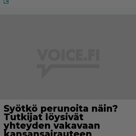
Syötkö perunoita näin?
Tutkijat löysivät
yhteyden vakavaan
kansansairauteen