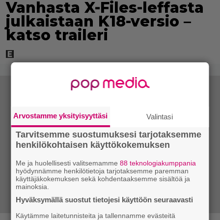
Vanhasta X-Files-leffasta
julkaistaan K18-versio –
katso traileri
Arvostamme yksityisyyttäsi
Valintasi
Tarvitsemme suostumuksesi tarjotaksemme
henkilökohtaisen käyttökokemuksen
Me ja huolellisesti valitsemamme
88 teknologiakumppania
hyödynnämme henkilötietoja tarjotaksemme paremman
käyttäjäkokemuksen sekä kohdentaaksemme sisältöä ja
mainoksia.
Hyväksymällä suostut tietojesi käyttöön seuraavasti
Käytämme laitetunnisteita ja tallennamme evästeitä