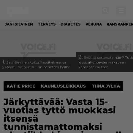
JANI SIEVINEN
TERVEYS
DIABETES
PERUNA
RANSKANPE
2.
Syötkö perunoita näin? Tutk
1.
Jani Sievinen kokosi lapsikatraansa
löysivät yhteyden vakavaan
yhteen – ”Minun suurin perintöni heille”
kansansairauteen
KATIE PRICE
KAUNEUSLEIKKAUS
TIINA JYLHÄ
Järkyttävää: Vasta 15-
vuotias tyttö muokkasi
itsensä
tunnistamattomaksi