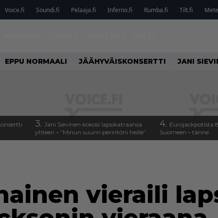
Voice.fi
Soundi.fi
Pelaaja.fi
Inferno.fi
Rumba.fi
Tilt.fi
Metel
MUSIIKKI
ILMIÖT
SUHTEET
KOTI
EPPU NORMAALI
JÄÄHYVÄISKONSERTTI
JANI SIEV
3.
4.
onsertti
Jani Sievinen kokosi lapsikatraansa
Eurojackpotista
yhteen – ”Minun suurin perintöni heille”
Suomeen – tänne
ainen vieraili la