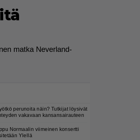
itä
stoinen matka Neverland-
LUETUIMMAT NYT
yötkö perunoita näin? Tutkijat löysivät
hteyden vakavaan kansansairauteen
ppu Normaalin viimeinen konsertti
sitetään Ylellä