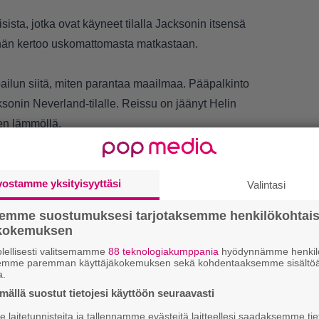
sista, jotka ovat käyneet tilalla Jacksonin itsensä
 hän kertoo uskomattomasta matkastaan.
ilpailun siitä, miten parantaa maailmaa. Pääpalkinto
ksonin Neverland-tilalle. Reissu on jäänyt Helin
en lämmöllä.
vostamme yksityisyyttäsi
Valintasi
semme suostumuksesi tarjotaksemme henkilökohtai
ökokemuksen
lellisesti valitsemamme
88 teknologiakumppania
hyödynnämme henkilö
semme paremman käyttäjäkokemuksen sekä kohdentaaksemme sisältöä
a.
ällä suostut tietojesi käyttöön seuraavasti
laitetunnisteita ja tallennamme evästeitä laitteellesi saadaksemme tie