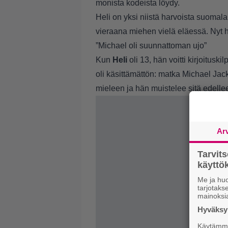
monista kodeista löydy.
Heli on yksi niistä harvoista suomalai
vieraana miehen vielä eläessä. Nyt
”Michael oli suunnattoman ujo”
Kun
Heli
oli 13, hän voitti kirjoitusk
oli käsittämättön: matka Michael Jac
mieleen ja hän muistelee sitä edelle
Ar
Tarvit
käytt
Me ja huo
tarjotak
mainoksi
Hyväksym
Käytämme 