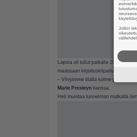
esimerkiks
tutustuma
seuraaval
käytettäv
Jotkin te
oikeutett
välilehdel
Lapsia oli tullut paikalle 20 ympäri 
maassaan kirjoituskilpailun samasta
– Viivyimme tilalla kolme päivää. Mi
Marie Presleyn
kanssa.
Heli muistaa tunnelman matkalla lä