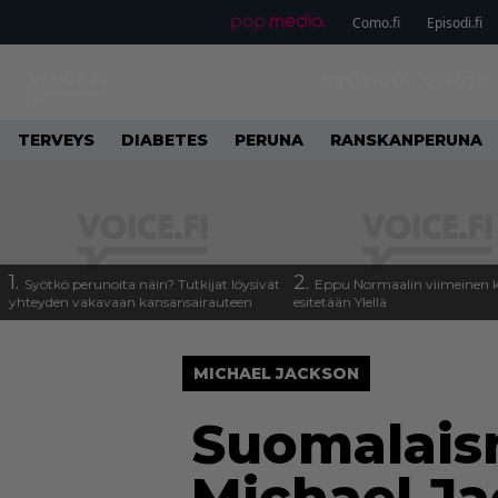
Como.fi
Episodi.fi
ETUSIVU
VIIHDE
TERVEYS
DIABETES
PERUNA
RANSKANPERUNA
1.
2.
Syötkö perunoita näin? Tutkijat löysivät
Eppu Normaalin viimeinen k
yhteyden vakavaan kansansairauteen
esitetään Ylellä
MICHAEL JACKSON
Suomalaisn