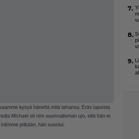
7.
Y
m
v
8.
S
p
v
9.
L
k
a
ä saamme kysyä häneltä mitä tahansa. Eräs lapsista
tta Michael oli niin suunnattoman ujo, että hän ei
 intimme pitkään, hän suostui.