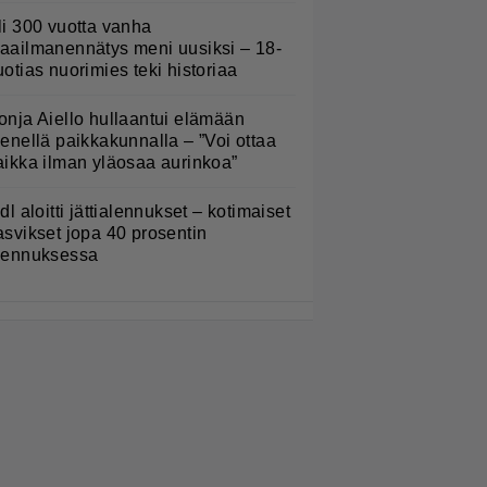
li 300 vuotta vanha
aailmanennätys meni uusiksi – 18-
uotias nuorimies teki historiaa
onja Aiello hullaantui elämään
ienellä paikkakunnalla – ”Voi ottaa
aikka ilman yläosaa aurinkoa”
idl aloitti jättialennukset – kotimaiset
asvikset jopa 40 prosentin
lennuksessa