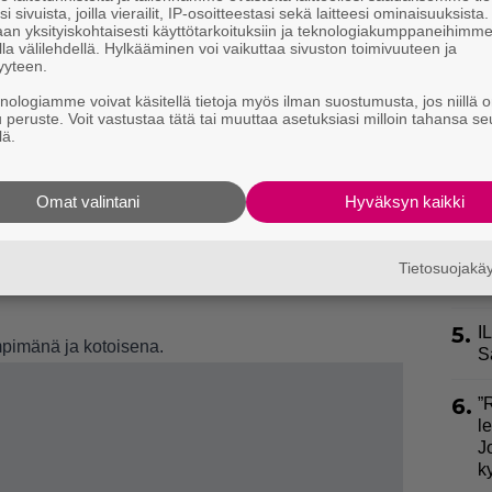
1.
S
i sivuista, joilla vierailit, IP-osoitteestasi sekä laitteesi ominaisuuksista
l
an yksityiskohtaisesti käyttötarkoituksiin ja teknologiakumppaneihimm
k
la välilehdellä. Hylkääminen voi vaikuttaa sivuston toimivuuteen ja
yyteen.
2.
E
knologiamme voivat käsitellä tietoja myös ilman suostumusta, jos niillä o
e
u peruste. Voit vastustaa tätä tai muuttaa asetuksiasi milloin tahansa se
lä.
3.
J
y
Omat valintani
Hyväksyn kaikki
h
maailman. Kaikki heistä oli voittaneet omassa
 aiheesta.
4.
E
Tietosuojak
S
chael otti meidät vastaan silloisen vaimonsa
Lisa-
5.
I
mpimänä ja kotoisena.
S
6.
”
l
J
k