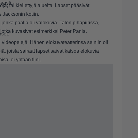
paasti.
oja, tai kiellettyjä alueita. Lapset pääsivät
s Jacksonin kotiin.
i, jonka päällä oli valokuvia. Talon pihapiirissä,
, jotka kuvasivat esimerkiksi Peter Pania.
pset.
 videopelejä. Hänen elokuvateatterinsa seiniin oli
ä, joista sairaat lapset saivat katsoa elokuvia
isa, ei yhtään fiini.