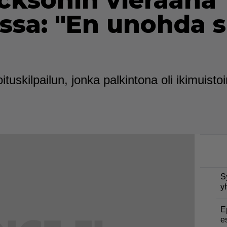
cksonin vieraana
ssa: "En unohda s
rjoituskilpailun, jonka palkintona oli ikimui
S
y
E
e