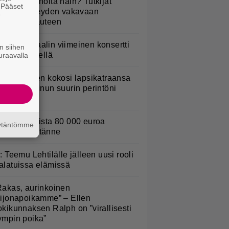
yötkö perunoita näin? Tutkijat
. Pääset
öysivät yhteyden vakavaan
e
ansansairauteen
ppu Normaalin viimeinen konsertti
n siihen
sitetään Ylellä
uraavalla
ani Sievinen kokosi lapsikatraansa
hteen – ”Minun suurin perintöni
eille”
urojackpotista 80 000 euroa
äytäntömme
uomeen – tänne
L: Teemu Lehtilälle jälleen uusi rooli
alatuissa elämissä
Rakas, aurinkoinen
eijonapoikamme” – Ellen
okikunnaksen Ralph on ”virallisesti
ympin poika”