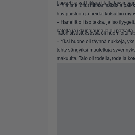
Lapset saivat liikkua tilalla täysin va
– Tilalla ei ollut mitään salaisia paikk
huvipuistoon ja heidät kutsuttiin myö
– Hänellä oli iso takka, ja iso flyygel
katolla ja ikkunalaudalla oli patsaita
Talon sisustuksessa oli huomioitu la
– Yksi huone oli täynnä nukkeja, yksi
tehty sängyiksi muutettuja syvennyksi
makuulta. Talo oli todella, todella koto