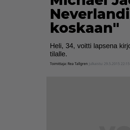
Michael Ja
Neverlandi
koskaan"
Heli, 34, voitti lapsena ki
tilalle.
Toimittaja:
Rea Tallgren
Julkaistu:
29.5.2015 22:15