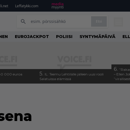
i.net
Leffatykki.com
Etsi
INEN
EUROJACKPOT
POLIISI
SYNTYMÄPÄIVÄ
EL
6.
”Raka
5.
 80 000 euroa
IL: Teemu Lehtilälle jälleen uusi rooli
– Ellen J
Salatuissa elämissä
”virallise
psena