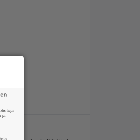
sen
tietoja
 ja
LUETUIMMAT JUTUT
toja