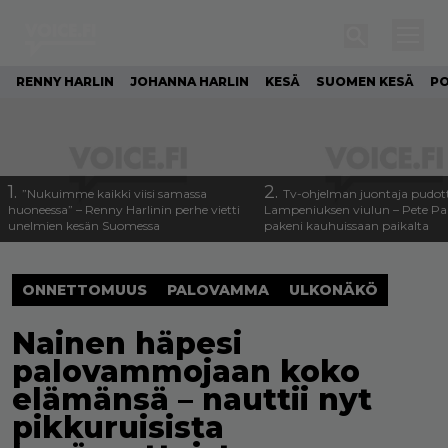
RENNY HARLIN
JOHANNA HARLIN
KESÄ
SUOMEN KESÄ
PO
1.
2.
”Nukuimme kaikki viisi samassa
Tv-ohjelman juontaja pudott
huoneessa” – Renny Harlinin perhe vietti
Lampeniuksen viulun – Pete P
unelmien kesän Suomessa
pakeni kauhuissaan paikalta
ONNETTOMUUS
PALOVAMMA
ULKONÄKÖ
Nainen häpesi
palovammojaan koko
elämänsä – nauttii nyt
pikkuruisista