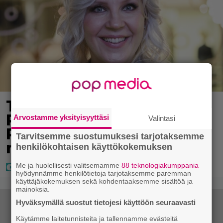
Tältä näyttää Vappu
Pimiän perhelomalla
Arvostamme yksityisyyttäsi
Valintasi
Portugalissa – ”Kaunis
Tarvitsemme suostumuksesi tarjotaksemme
mekko”
henkilökohtaisen käyttökokemuksen
Me ja huolellisesti valitsemamme
88 teknologiakumppania
hyödynnämme henkilötietoja tarjotaksemme paremman
käyttäjäkokemuksen sekä kohdentaaksemme sisältöä ja
mainoksia.
Hyväksymällä suostut tietojesi käyttöön seuraavasti
Käytämme laitetunnisteita ja tallennamme evästeitä