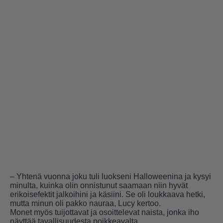
– Yhtenä vuonna joku tuli luokseni Halloweenina ja kysyi
minulta, kuinka olin onnistunut saamaan niin hyvät
erikoisefektit jalkoihini ja käsiini. Se oli loukkaava hetki,
mutta minun oli pakko nauraa, Lucy kertoo.
Monet myös tuijottavat ja osoittelevat naista, jonka iho
näyttää tavallisuudesta poikkeavalta.