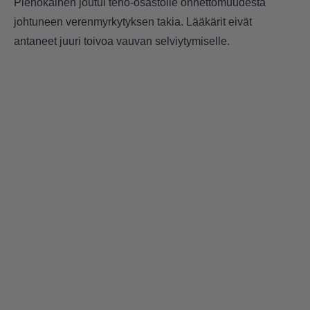
Pienokainen joutui teho-osastolle onnettomuudesta
johtuneen verenmyrkytyksen takia. Lääkärit eivät
antaneet juuri toivoa vauvan selviytymiselle.