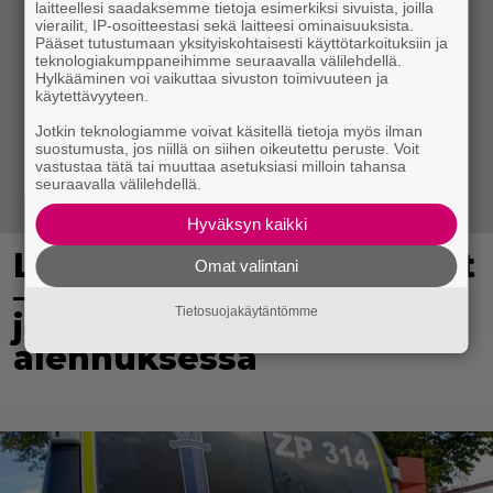
laitteellesi saadaksemme tietoja esimerkiksi sivuista, joilla
vierailit, IP-osoitteestasi sekä laitteesi ominaisuuksista.
Pääset tutustumaan yksityiskohtaisesti käyttötarkoituksiin ja
teknologiakumppaneihimme seuraavalla välilehdellä.
Hylkääminen voi vaikuttaa sivuston toimivuuteen ja
käytettävyyteen.
Jotkin teknologiamme voivat käsitellä tietoja myös ilman
suostumusta, jos niillä on siihen oikeutettu peruste. Voit
vastustaa tätä tai muuttaa asetuksiasi milloin tahansa
seuraavalla välilehdellä.
Hyväksyn kaikki
Lidl aloitti jättialennukset
Omat valintani
– kotimaiset kasvikset
Tietosuojakäytäntömme
jopa 40 prosentin
alennuksessa