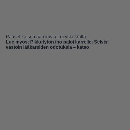
Pääset katsomaan kuvia Lucysta
täältä
.
Lue myös:
Pikkutytön iho paloi karrelle: Selvisi
vastoin lääkäreiden odotuksia – katso