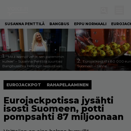
SUSANNA PENTTILÄ
BANGBUS
EPPU NORMAALI
EUROJAC
1.
”Mitä isompi vehje, sen paremmin
2.
kulkee” – Susanna Penttilä suuntasi
Eurojackpotista 80 000 eur
Bangbussinsa Helsingin keskustaan
Suomeen – tänne
EUROJACKPOT
RAHAPELAAMINEN
Eurojackpotissa jysähti
isosti Suomeen, potti
pompsahti 87 miljoonaan