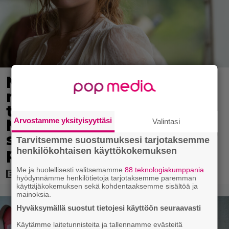
Nyt Netflixissä: 180
miljoonan
toimintaseikkailu –
Margot Robbie vei
Arvostamme yksityisyyttäsi
Valintasi
seksikohtauksen liian
Tarvitsemme suostumuksesi tarjotaksemme
pitkälle
henkilökohtaisen käyttökokemuksen
Me ja huolellisesti valitsemamme
88 teknologiakumppania
hyödynnämme henkilötietoja tarjotaksemme paremman
käyttäjäkokemuksen sekä kohdentaaksemme sisältöä ja
mainoksia.
Hyväksymällä suostut tietojesi käyttöön seuraavasti
Käytämme laitetunnisteita ja tallennamme evästeitä