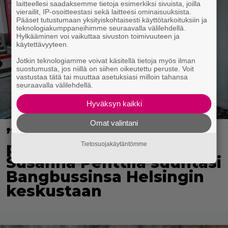
laitteellesi saadaksemme tietoja esimerkiksi sivuista, joilla
vierailit, IP-osoitteestasi sekä laitteesi ominaisuuksista.
Pääset tutustumaan yksityiskohtaisesti käyttötarkoituksiin ja
teknologiakumppaneihimme seuraavalla välilehdellä.
Hylkääminen voi vaikuttaa sivuston toimivuuteen ja
käytettävyyteen.
Jotkin teknologiamme voivat käsitellä tietoja myös ilman
suostumusta, jos niillä on siihen oikeutettu peruste. Voit
vastustaa tätä tai muuttaa asetuksiasi milloin tahansa
seuraavalla välilehdellä.
Hyväksyn kaikki
Omat valintani
”Mitä isompi vehje, sen
paremmin kulkee” –
Tietosuojakäytäntömme
Susanna Penttilä suuntasi
Bangbussinsa Helsingin
keskustaan