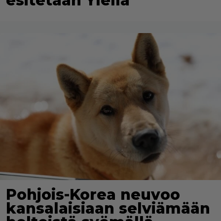
esitetään Ylellä
Pohjois-Korea neuvoo
kansalaisiaan selviämään