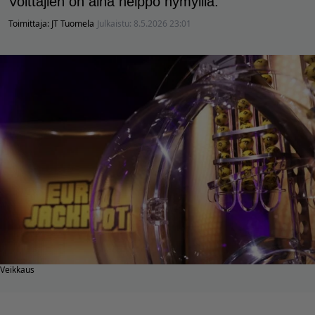
Voittajien on aina helppo hymyillä.
Toimittaja:
JT Tuomela
Julkaistu:
8.5.2026 23:01
Veikkaus