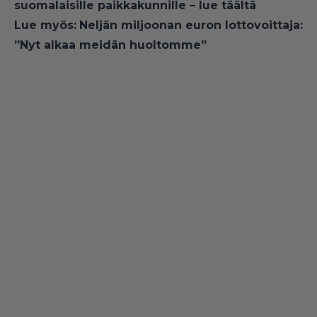
suomalaisille paikkakunnille – lue täältä
Lue myös:
Neljän miljoonan euron lottovoittaja:
”Nyt alkaa meidän huoltomme”