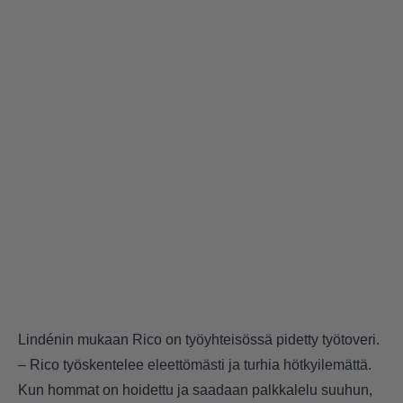
Lindénin mukaan Rico on työyhteisössä pidetty työtoveri.
– Rico työskentelee eleettömästi ja turhia hötkyilemättä.
Kun hommat on hoidettu ja saadaan palkkalelu suuhun,