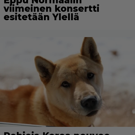
Eppu Normaalin
viimeinen konsertti
esitetään Ylellä