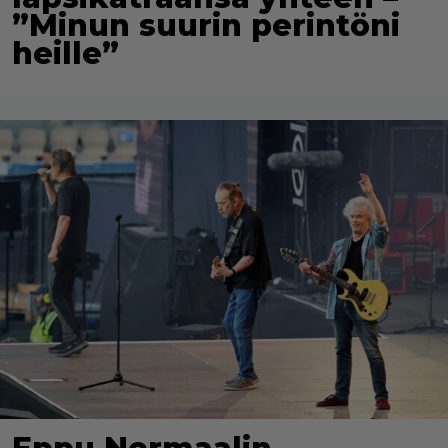
”Minun suurin perintöni
heille”