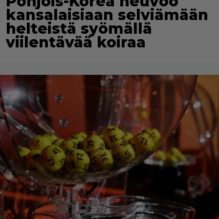
Pohjois-Korea neuvoo
kansalaisiaan selviämään
helteistä syömällä
viilentävää koiraa