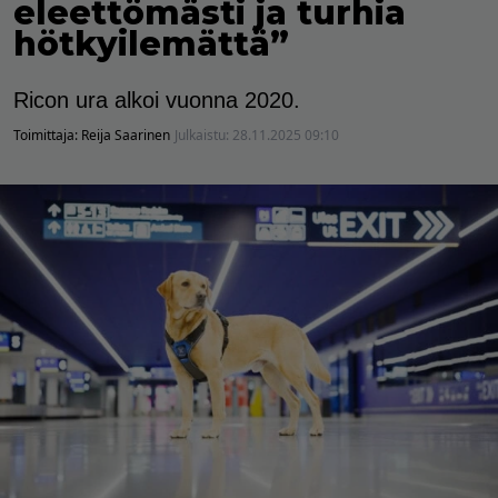
eleettömästi ja turhia
hötkyilemättä”
Ricon ura alkoi vuonna 2020.
Toimittaja:
Reija Saarinen
Julkaistu:
28.11.2025 09:10