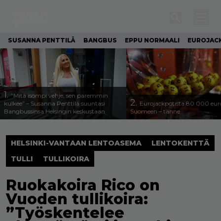
SUSANNA PENTTILÄ
BANGBUS
EPPU NORMAALI
EUROJAC
1.
”Mitä isompi vehje, sen paremmin
2.
kulkee” – Susanna Penttilä suuntasi
Eurojackpotista 80 000 eur
Bangbussinsa Helsingin keskustaan
Suomeen – tänne
HELSINKI-VANTAAN LENTOASEMA
LENTOKENTTÄ
TULLI
TULLIKOIRA
Ruokakoira Rico on
Vuoden tullikoira:
”Työskentelee