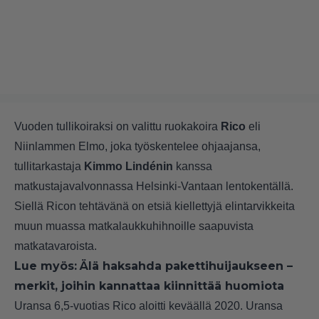
Vuoden tullikoiraksi on valittu ruokakoira
Rico
eli
Niinlammen Elmo, joka työskentelee ohjaajansa,
tullitarkastaja
Kimmo Lindénin
kanssa
matkustajavalvonnassa Helsinki-Vantaan lentokentällä.
Siellä Ricon tehtävänä on etsiä kiellettyjä elintarvikkeita
muun muassa matkalaukkuhihnoille saapuvista
matkatavaroista.
Lue myös:
Älä haksahda pakettihuijaukseen –
merkit, joihin kannattaa kiinnittää huomiota
Uransa 6,5-vuotias Rico aloitti keväällä 2020. Uransa