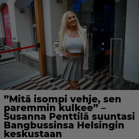
”Mitä isompi vehje, sen
paremmin kulkee” –
Susanna Penttilä suuntasi
Bangbussinsa Helsingin
keskustaan