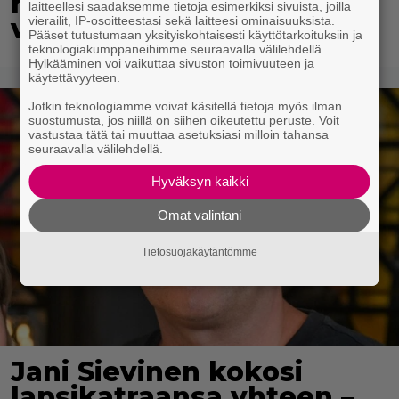
hempeilyä ja leveitä
laitteellesi saadaksemme tietoja esimerkiksi sivuista, joilla
virnistyksiä laiturilla
vierailit, IP-osoitteestasi sekä laitteesi ominaisuuksista.
Pääset tutustumaan yksityiskohtaisesti käyttötarkoituksiin ja
teknologiakumppaneihimme seuraavalla välilehdellä.
Hylkääminen voi vaikuttaa sivuston toimivuuteen ja
käytettävyyteen.
Jotkin teknologiamme voivat käsitellä tietoja myös ilman
suostumusta, jos niillä on siihen oikeutettu peruste. Voit
vastustaa tätä tai muuttaa asetuksiasi milloin tahansa
seuraavalla välilehdellä.
Hyväksyn kaikki
Omat valintani
Tietosuojakäytäntömme
Jani Sievinen kokosi
lapsikatraansa yhteen –