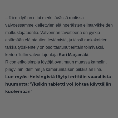
– Ricon työ on ollut merkittävässä roolissa
valvoessamme kiellettyjen eläinperäisten elintarvikkeiden
matkustajatuontia. Valvonnan tavoitteena on pyrkiä
estämään eläintautien leviämistä, ja tässä ruokakoirien
tarkka työskentely on osoittautunut erittäin toimivaksi,
kertoo Tullin valvontajohtaja
Kari Marjamäki
.
Ricon erikoisimpia löytöjä ovat muun muassa kamelin,
pingviinin, delfiinin ja kamerunilaisen piikkisian liha.
Lue myös:
Helsingistä löytyi erittäin vaarallista
huumetta: ’Yksikin tabletti voi johtaa käyttäjän
kuolemaan’