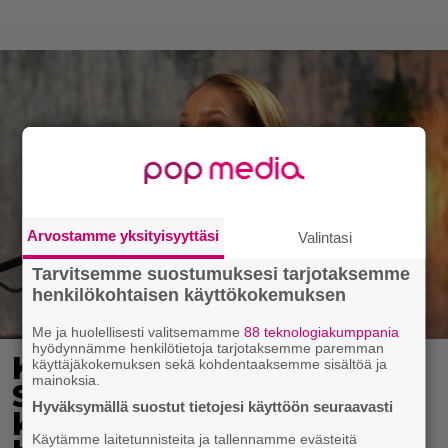
Arvostamme yksityisyyttäsi
Valintasi
Tarvitsemme suostumuksesi tarjotaksemme
henkilökohtaisen käyttökokemuksen
Me ja huolellisesti valitsemamme
88 teknologiakumppania
hyödynnämme henkilötietoja tarjotaksemme paremman
Karita Tykän ja Sami
käyttäjäkokemuksen sekä kohdentaaksemme sisältöä ja
mainoksia.
Saikkosen rakkaus
Hyväksymällä suostut tietojesi käyttöön seuraavasti
kukoistaa – vähäpukeista
Käytämme laitetunnisteita ja tallennamme evästeitä