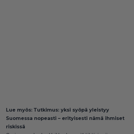
Lue myös:
Tutkimus: yksi syöpä yleistyy
Suomessa nopeasti – erityisesti nämä ihmiset
riskissä