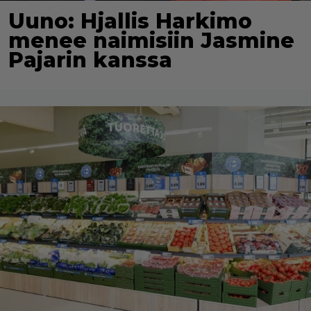
Uuno: Hjallis Harkimo
menee naimisiin Jasmine
Pajarin kanssa