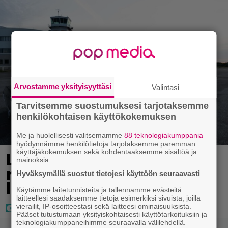
Arvostamme yksityisyyttäsi
Valintasi
Tarvitsemme suostumuksesi tarjotaksemme
henkilökohtaisen käyttökokemuksen
Me ja huolellisesti valitsemamme
88 teknologiakumppania
hyödynnämme henkilötietoja tarjotaksemme paremman
käyttäjäkokemuksen sekä kohdentaaksemme sisältöä ja
Laulaja Mirellan
mainoksia.
rantakuvat ovat täynnä
Hyväksymällä suostut tietojesi käyttöön seuraavasti
lomaa, aurinkoa ja iloa
Käytämme laitetunnisteita ja tallennamme evästeitä
laitteellesi saadaksemme tietoja esimerkiksi sivuista, joilla
vierailit, IP-osoitteestasi sekä laitteesi ominaisuuksista.
Pääset tutustumaan yksityiskohtaisesti käyttötarkoituksiin ja
teknologiakumppaneihimme seuraavalla välilehdellä.