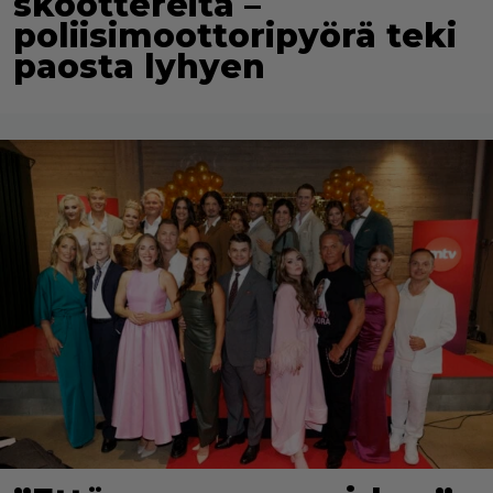
skoottereita –
poliisimoottoripyörä teki
paosta lyhyen