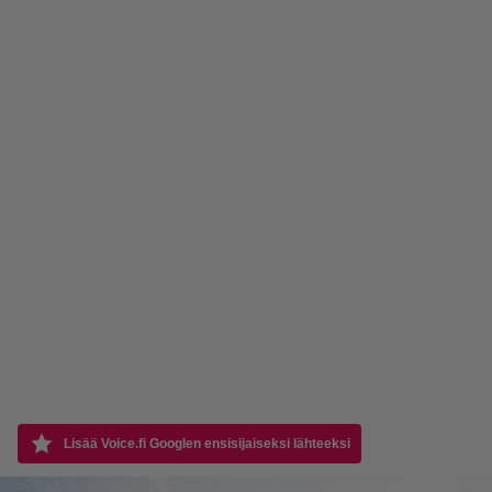
Lisää Voice.fi Googlen ensisijaiseksi lähteeksi