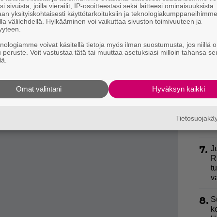
k
illa, sillä se auttaa kosteutta pysymään purkin
i sivuista, joilla vierailit, IP-osoitteestasi sekä laitteesi ominaisuuksista
a
an yksityiskohtaisesti käyttötarkoituksiin ja teknologiakumppaneihimm
la välilehdellä. Hylkääminen voi vaikuttaa sivuston toimivuuteen ja
yyteen.
nlehdet, jotka ovat käyttäjän mukaan olleet rasiassa
4.
”
h
knologiamme voivat käsitellä tietoja myös ilman suostumusta, jos niillä o
ittäin rapeita. Video onkin saanut innostuneen
u peruste. Voit vastustaa tätä tai muuttaa asetuksiasi milloin tahansa se
v
lä.
 käyttöön.”
5.
”
ki
Omat valintani
Hyväksyn kaikki
s
6.
E
Tietosuojak
k
7.
J
R
t
v
8.
S
k