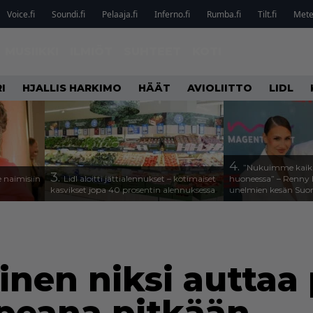
Voice.fi
Soundi.fi
Pelaaja.fi
Inferno.fi
Rumba.fi
Tilt.fi
Metel
MUSIIKKI
ILMIÖT
SUHTEET
KOTI
I
HJALLIS HARKIMO
HÄÄT
AVIOLIITTO
LIDL
4.
”Nukuimme kaikki
3.
 naimisiin
Lidl aloitti jättialennukset – kotimaiset
huoneessa” – Renny H
kasvikset jopa 40 prosentin alennuksessa
unelmien kesän Suo
inen niksi auttaa