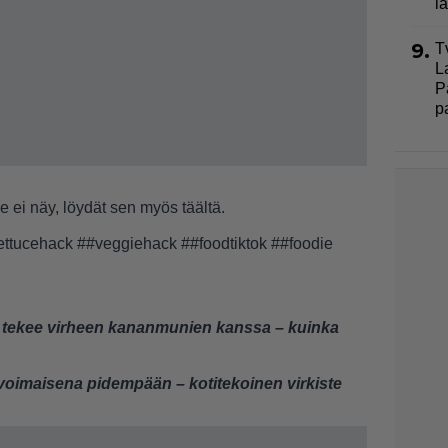
l
9.
T
L
P
p
e ei näy, löydät sen myös
täältä
.
ettucehack
##veggiehack
##foodtiktok
##foodie
a tekee virheen kananmunien kanssa – kuinka
oimaisena pidempään – kotitekoinen virkiste