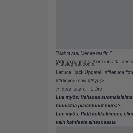
”Mahtavaa. Menee testiin.”
Videon pääset katsomaan alta. Jos s
@tastegreatfoodie
Lettuce Hack Update!!
##lettuce
##l
##didyouknow
##fypシ
♬ dear katara – L.Dre
Lue myös:
Valtaosa suomalaisist
tunnistaa pilaantunut muna?
Lue myös:
Pidä kukkakimppu elinv
vain kahdesta ainesosasta