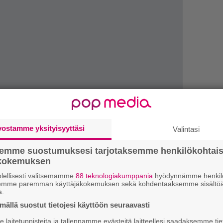
vostamme yksityisyyttäsi
Valintasi
1.
K
semme suostumuksesi tarjotaksemme henkilökohtai
h
ökokemuksen
o
lellisesti valitsemamme
88 teknologiakumppania
hyödynnämme henkilö
2.
semme paremman käyttäjäkokemuksen sekä kohdentaaksemme sisältöä
U
a.
n
ällä suostut tietojesi käyttöön seuraavasti
a vaihtaa joka toinen päivä. Myös talouspaperin
3.
L
laitetunnisteita ja tallennamme evästeitä laitteellesi saadaksemme tie