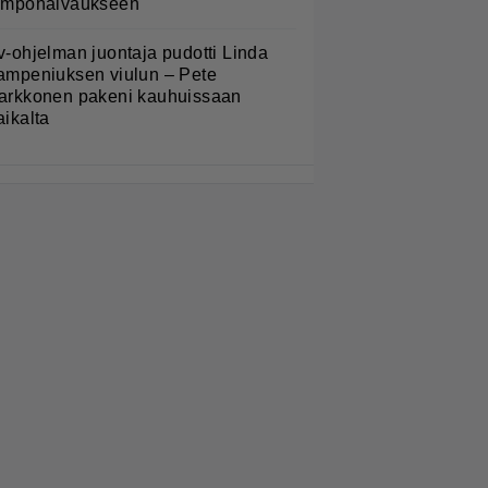
ämpöhalvaukseen
v-ohjelman juontaja pudotti Linda
ampeniuksen viulun – Pete
arkkonen pakeni kauhuissaan
aikalta