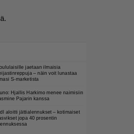
sä.
LUETUIMMAT NYT
oululaisille jaetaan ilmaisia
eijastinreppuja – näin voit lunastaa
masi S-marketista
uno: Hjallis Harkimo menee naimisiin
asmine Pajarin kanssa
idl aloitti jättialennukset – kotimaiset
asvikset jopa 40 prosentin
lennuksessa