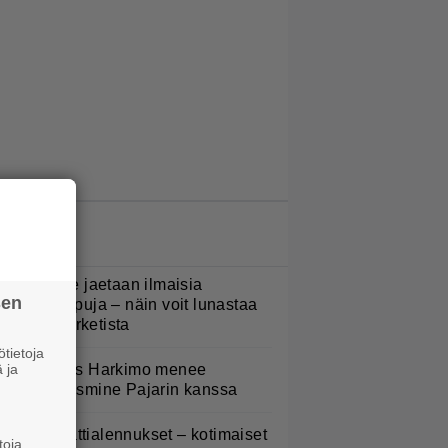
LUETUIMMAT JUTUT
oululaisille jaetaan ilmaisia
sen
eijastinreppuja – näin voit lunastaa
masi S-marketista
tietoja
 ja
uno: Hjallis Harkimo menee
aimisiin Jasmine Pajarin kanssa
idl aloitti jättialennukset – kotimaiset
toja