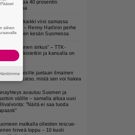
asvikset jopa 40 prosentin
. Pääset
lennuksessa
e
Nukuimme kaikki viisi samassa
uoneessa” – Renny Harlinin perhe
n siihen
uraavalla
ietti unelmien kesän Suomessa
Että semmonen sirkus” – TTK-
lpailijat julkistettiin ja kansalla on
anottavaa
kaluokkalaisille jaetaan ilmainen
äytäntömme
otiavain – katso, mistä sen voi hakea
unayhteys avautuu Suomen ja
uotsin välille – samalla alkaa uusi
ullivalvonta: ”Näitä ei saa tuoda
apaasti”
uomeen matkalla olleiden rescue-
oirien hirveä loppu – 10 kuoli