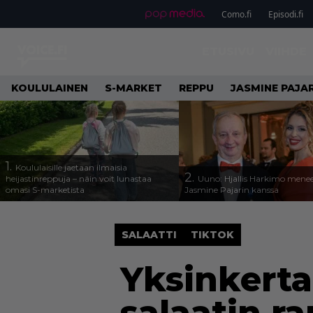
Como.fi
Episodi.fi
ETUSIVU
VIIHDE
KOULULAINEN
S-MARKET
REPPU
JASMINE PAJAR
1.
Koululaisille jaetaan ilmaisia
2.
heijastinreppuja – näin voit lunastaa
Uuno: Hjallis Harkimo menee
omasi S-marketista
Jasmine Pajarin kanssa
SALAATTI
TIKTOK
Yksinkerta