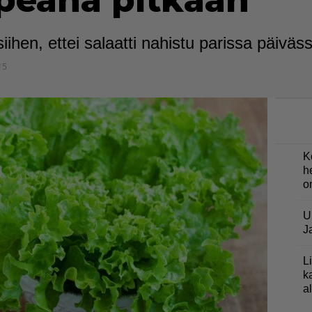
apeana pitkään
siihen, ettei salaatti nahistu parissa päiväs
15
K
h
o
U
J
L
k
a