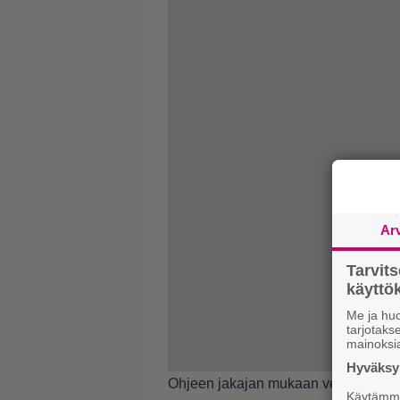
Ar
Tarvit
käytt
Me ja huo
tarjotak
mainoksi
Hyväksym
Ohjeen jakajan mukaan vesi kannatta
Käytämme 