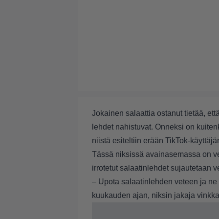
Jokainen salaattia ostanut tietää, e
lehdet nahistuvat. Onneksi on kuitenk
niistä esiteltiin erään TikTok-käyttäjä
Tässä niksissä avainasemassa on vesi
irrotetut salaatinlehdet sujautetaan 
– Upota salaatinlehden veteen ja ne
kuukauden ajan, niksin jakaja vinkka