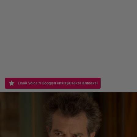
Lisää Voice.fi Googlen ensisijaiseksi lähteeksi