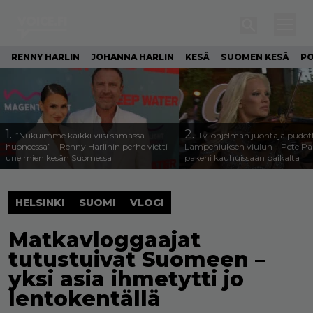
RENNY HARLIN
JOHANNA HARLIN
KESÄ
SUOMEN KESÄ
PO
1.
2.
”Nukuimme kaikki viisi samassa
Tv-ohjelman juontaja pudott
huoneessa” – Renny Harlinin perhe vietti
Lampeniuksen viulun – Pete P
unelmien kesän Suomessa
pakeni kauhuissaan paikalta
HELSINKI
SUOMI
VLOGI
Matkavloggaajat
tutustuivat Suomeen –
yksi asia ihmetytti jo
lentokentällä