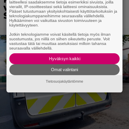
laitteellesi saadaksemme tietoja esimerkiksi sivuista, joilla
vietti unelmien kesän
vierailit, IP-osoitteestasi sekä laitteesi ominaisuuksista.
Pääset tutustumaan yksityiskohtaisesti käyttötarkoituksiin ja
Suomessa
teknologiakumppaneihimme seuraavalla välilehdellä.
Hylkääminen voi vaikuttaa sivuston toimivuuteen ja
käytettävyyteen.
Jotkin teknologiamme voivat käsitellä tietoja myös ilman
suostumusta, jos niillä on siihen oikeutettu peruste. Voit
vastustaa tätä tai muuttaa asetuksiasi milloin tahansa
seuraavalla välilehdellä.
Hyväksyn kaikki
Omat valintani
Tietosuojakäytäntömme