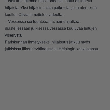
– Heti kun tulimme ulos koneesta, täällä oli todella
hiljaista. Yksi hiljaisimmista paikoista, joita olen ikinä
kuullut, Olivia ihmettelee videolla.
– Vessoissa soi luontoääniä, nainen jatkaa
ihastellessaan julkisessa vessassa kuuluvaa lintujen
viserrystä.
Pariskunnan ihmetykseksi hiljaisuus jatkuu myös
julkisissa liikennevälineissä ja Helsingin keskustassa.