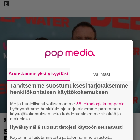
Arvostamme yksityisyyttäsi
Valintasi
Tarvitsemme suostumuksesi tarjotaksemme
henkilökohtaisen käyttökokemuksen
Me ja huolellisesti valitsemamme
88 teknologiakumppania
hyödynnämme henkilötietoja tarjotaksemme paremman
käyttäjäkokemuksen sekä kohdentaaksemme sisältöä ja
”Nukuimme kaikki viisi
mainoksia.
Hyväksymällä suostut tietojesi käyttöön seuraavasti
samassa huoneessa” –
Renny Harlinin perhe
Käytämme laitetunnisteita ja tallennamme evästeitä