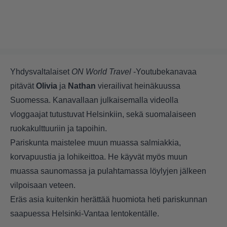
Yhdysvaltalaiset
ON World Travel
-Youtubekanavaa
pitävät
Olivia
ja
Nathan
vierailivat heinäkuussa
Suomessa. Kanavallaan julkaisemalla videolla
vloggaajat tutustuvat Helsinkiin, sekä suomalaiseen
ruokakulttuuriin ja tapoihin.
Pariskunta maistelee muun muassa salmiakkia,
korvapuustia ja lohikeittoa. He käyvät myös muun
muassa saunomassa ja pulahtamassa löylyjen jälkeen
vilpoisaan veteen.
Eräs asia kuitenkin herättää huomiota heti pariskunnan
saapuessa Helsinki-Vantaa lentokentälle.