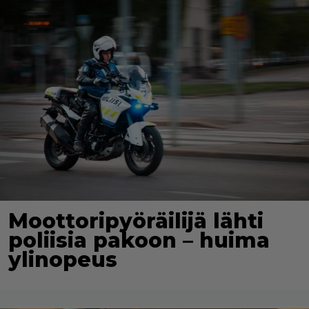
Moottoripyöräilijä lähti
poliisia pakoon – huima
ylinopeus