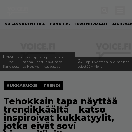
SUSANNA PENTTILÄ
BANGBUS
EPPU NORMAALI
JÄÄHYVÄI
1.
”Mitä isompi vehje, sen paremmin
2.
kulkee” – Susanna Penttilä suuntasi
Eppu Normaalin viimeinen k
Bangbussinsa Helsingin keskustaan
esitetään Ylellä
KUKKAKUOSI
TRENDI
Tehokkain tapa näyttää
trendikkäältä – katso
inspiroivat kukkatyylit,
jotka eivät sovi