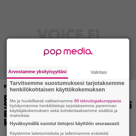
Arvostamme yksityisyyttäsi
Valintasi
Tarvitsemme suostumuksesi tarjotaksemme
”Mitä isompi vehje, sen
henkilökohtaisen käyttökokemuksen
paremmin kulkee” –
Me ja huolellisesti valitsemamme
88 teknologiakumppania
Susanna Penttilä suuntasi
hyödynnämme henkilötietoja tarjotaksemme paremman
käyttäjäkokemuksen sekä kohdentaaksemme sisältöä ja
Bangbussinsa Helsingin
mainoksia.
keskustaan
Hyväksymällä suostut tietojesi käyttöön seuraavasti
Käytämme laitetunnisteita ja tallennamme evästeitä