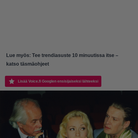
Lue myös:
Tee trendiasuste 10 minuutissa itse –
katso täsmäohjeet
Lisää Voice.fi Googlen ensisijaiseksi lähteeksi