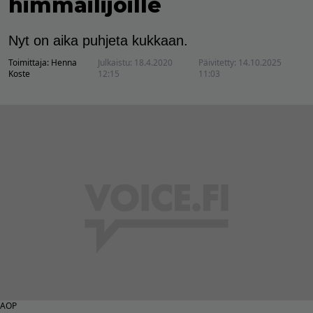
himmailijoille
Nyt on aika puhjeta kukkaan.
Toimittaja:
Henna
Julkaistu:
18.4.2020
Päivitetty:
14.10.2025
Koste
12:15
11:03
AOP