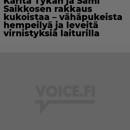
Karita Tykän ja Sami
Saikkosen rakkaus
kukoistaa – vähäpukeista
hempeilyä ja leveitä
virnistyksiä laiturilla