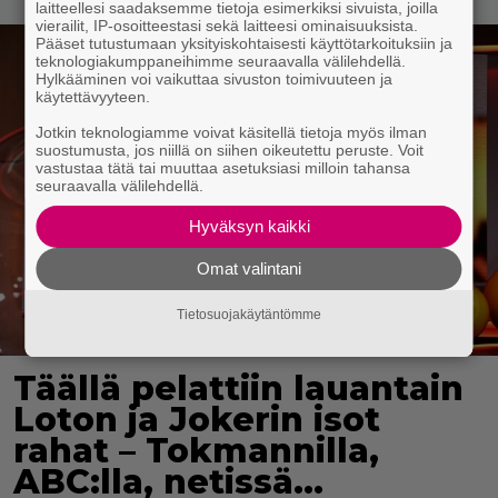
laitteellesi saadaksemme tietoja esimerkiksi sivuista, joilla
vierailit, IP-osoitteestasi sekä laitteesi ominaisuuksista.
Pääset tutustumaan yksityiskohtaisesti käyttötarkoituksiin ja
teknologiakumppaneihimme seuraavalla välilehdellä.
Hylkääminen voi vaikuttaa sivuston toimivuuteen ja
käytettävyyteen.
Jotkin teknologiamme voivat käsitellä tietoja myös ilman
suostumusta, jos niillä on siihen oikeutettu peruste. Voit
vastustaa tätä tai muuttaa asetuksiasi milloin tahansa
seuraavalla välilehdellä.
Hyväksyn kaikki
Omat valintani
Tietosuojakäytäntömme
Täällä pelattiin lauantain
Loton ja Jokerin isot
rahat – Tokmannilla,
ABC:lla, netissä…