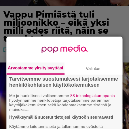
Vappu Pimiästä tuli
miljoonikko – eikä yksi
milli edes riitä, näin se
tapahtui
Arvostamme yksityisyyttäsi
Valintasi
Tarvitsemme suostumuksesi tarjotaksemme
henkilökohtaisen käyttökokemuksen
Me ja huolellisesti valitsemamme
88 teknologiakumppania
hyödynnämme henkilötietoja tarjotaksemme paremman
käyttäjäkokemuksen sekä kohdentaaksemme sisältöä ja
mainoksia.
Hyväksymällä suostut tietojesi käyttöön seuraavasti
Käytämme laitetunnisteita ja tallennamme evästeitä