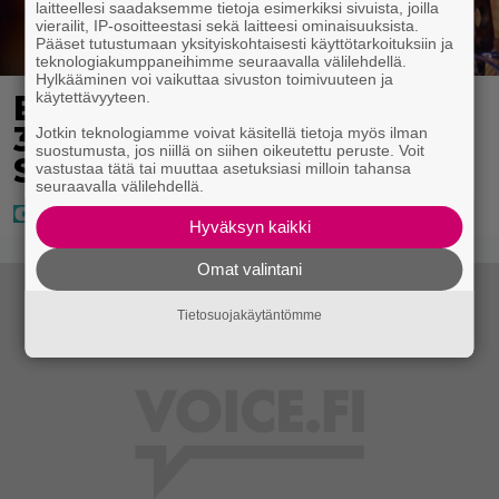
laitteellesi saadaksemme tietoja esimerkiksi sivuista, joilla
vierailit, IP-osoitteestasi sekä laitteesi ominaisuuksista.
Pääset tutustumaan yksityiskohtaisesti käyttötarkoituksiin ja
teknologiakumppaneihimme seuraavalla välilehdellä.
Hylkääminen voi vaikuttaa sivuston toimivuuteen ja
Eurojackpotissa poksahti
käytettävyyteen.
32,7 miljoonaa, ja tänne
Jotkin teknologiamme voivat käsitellä tietoja myös ilman
suostumusta, jos niillä on siihen oikeutettu peruste. Voit
Suomen isoin voitto meni
vastustaa tätä tai muuttaa asetuksiasi milloin tahansa
seuraavalla välilehdellä.
Hyväksyn kaikki
Omat valintani
Tietosuojakäytäntömme