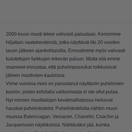
2000-luvun muoti tekee vahvasti paluutaan.
Kerroimme
hiljattain vaatetrendeistä, jotka näyttävät liki 20 vuoden
tauon jälkeen ajankohtaisilta.
Ennustimme myös vahvasti
kulutettujen farkkujen tekevän paluun. Mutta sitä emme
osanneet ennustaa, että puhelinpussukat roikkuisivat
jälleen muotiväen kauloissa.
Viime vuosina moni on panostanut näyttäviin puhelimien
kuoriin, joiden kohdalla valikoimasta ei ole ollut pulaa.
Nyt monien muotitalojen kevätmallistoissa heiluivat
hauskat puhelinkotelot. Puhelinkoteloita nähtiin muun
muassa Balenciagan, Versacen, Chanelin, Coachin ja
Jacquemusin näytöksissä. Nähtäväksi jää, kuinka