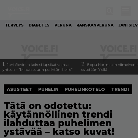
TERVEYS
DIABETES
PERUNA
RANSKANPERUNA
JANI SIE
1.
2.
Jani Sievinen kokosi lapsikatraansa
Eppu Normaalin viimeinen k
yhteen – ”Minun suurin perintöni heille”
esitetään Ylellä
ASUSTEET
PUHELIN
PUHELINKOTELO
TRENDI
Tätä on odotettu:
käytännöllinen trendi
ilahduttaa puhelimen
ystävää – katso kuvat!