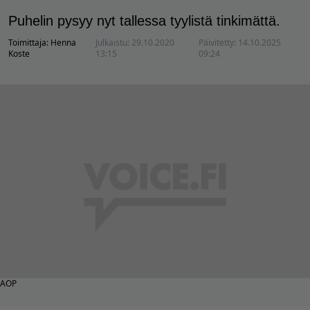
Puhelin pysyy nyt tallessa tyylistä tinkimättä.
Toimittaja:
Henna
Julkaistu:
29.10.2020
Päivitetty:
14.10.2025
Koste
13:15
09:24
AOP