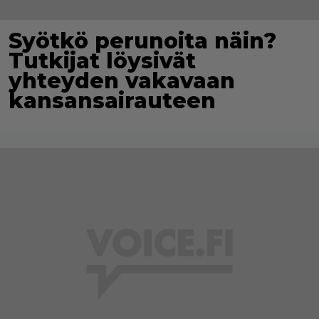
Syötkö perunoita näin?
Tutkijat löysivät
yhteyden vakavaan
kansansairauteen