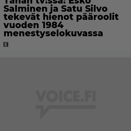
Tänän tv:ssä: Esko
Salminen ja Satu Silvo
tekevät hienot pääroolit
vuoden 1984
menestyselokuvassa