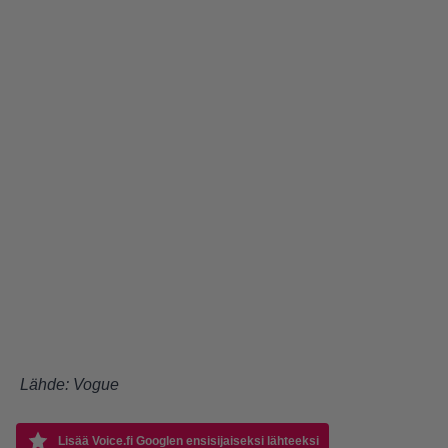
Lähde:
Vogue
Lisää Voice.fi Googlen ensisijaiseksi lähteeksi