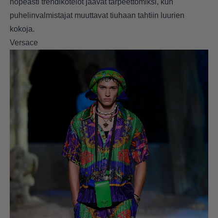
nopeasti trendikotelot jäävät tarpeettomiksi, kun
puhelinvalmistajat muuttavat tiuhaan tahtiin luurien
kokoja.
Versace