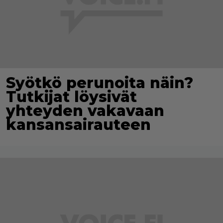
Syötkö perunoita näin?
Tutkijat löysivät
yhteyden vakavaan
kansansairauteen