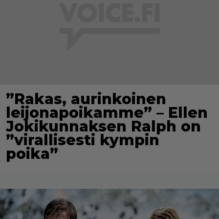
”Rakas, aurinkoinen
leijonapoikamme” – Ellen
Jokikunnaksen Ralph on
”virallisesti kympin
poika”