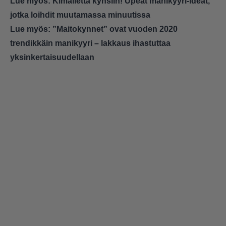
Lue myös:
Kimalletta kynsiin! Upeat manikyyri-ideat,
jotka loihdit muutamassa minuutissa
Lue myös:
”Maitokynnet” ovat vuoden 2020
trendikkäin manikyyri – lakkaus ihastuttaa
yksinkertaisuudellaan