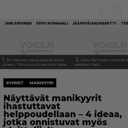
JANI SIEVINEN
EPPU NORMAALI
JÄÄHYVÄISKONSERTTI
TE
1.
2.
Jani Sievinen kokosi lapsikatraansa
Eppu Normaalin viimeinen k
yhteen – ”Minun suurin perintöni heille”
esitetään Ylellä
KYNNET
MANIKYYRI
Näyttävät manikyyrit
ihastuttavat
helppoudellaan – 4 ideaa,
jotka onnistuvat myös