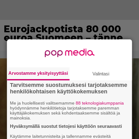
Eurojackpotista 80 000
euroa Suomeen – tänne
Arvostamme yksityisyyttäsi
Valintasi
Tarvitsemme suostumuksesi tarjotaksemme
henkilökohtaisen käyttökokemuksen
Me ja huolellisesti valitsemamme
88 teknologiakumppania
hyödynnämme henkilötietoja tarjotaksemme paremman
käyttäjäkokemuksen sekä kohdentaaksemme sisältöä ja
mainoksia.
Hyväksymällä suostut tietojesi käyttöön seuraavasti
Käytämme laitetunnisteita ja tallennamme evästeitä