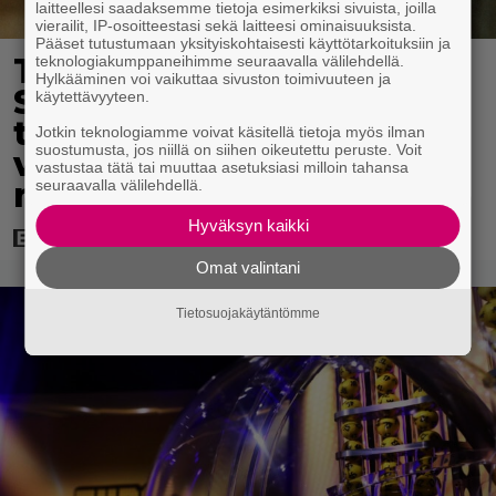
laitteellesi saadaksemme tietoja esimerkiksi sivuista, joilla
vierailit, IP-osoitteestasi sekä laitteesi ominaisuuksista.
Pääset tutustumaan yksityiskohtaisesti käyttötarkoituksiin ja
Tänän tv:ssä: Esko
teknologiakumppaneihimme seuraavalla välilehdellä.
Hylkääminen voi vaikuttaa sivuston toimivuuteen ja
Salminen ja Satu Silvo
käytettävyyteen.
tekevät hienot pääroolit
Jotkin teknologiamme voivat käsitellä tietoja myös ilman
suostumusta, jos niillä on siihen oikeutettu peruste. Voit
vuoden 1984
vastustaa tätä tai muuttaa asetuksiasi milloin tahansa
menestyselokuvassa
seuraavalla välilehdellä.
Hyväksyn kaikki
Omat valintani
Tietosuojakäytäntömme