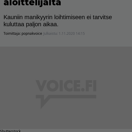
aloittelijalta
Kauniin manikyyrin loihtimiseen ei tarvitse
kuluttaa paljon aikaa.
Toimittaja:
popnakvoice
Julkaistu:
1.11.2020 14:15
Shutterstock