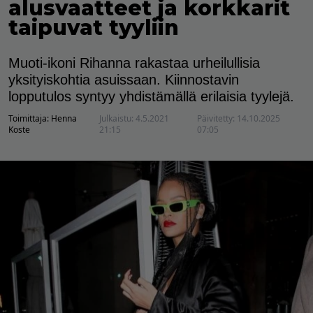
alusvaatteet ja korkkarit
taipuvat tyyliin
Muoti-ikoni Rihanna rakastaa urheilullisia
yksityiskohtia asuissaan. Kiinnostavin
lopputulos syntyy yhdistämällä erilaisia tyylejä.
Toimittaja:
Henna
Julkaistu:
4.5.2021
Päivitetty:
14.10.2025
Koste
21:15
07:05