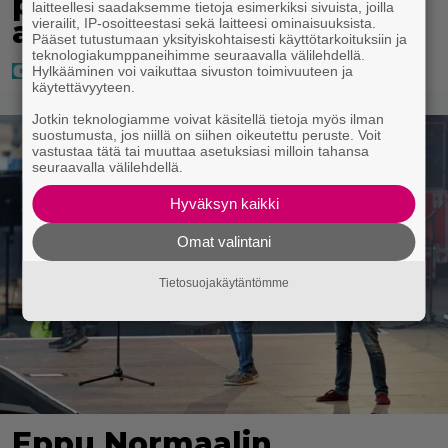
pettyi siellä kahteen
laitteellesi saadaksemme tietoja esimerkiksi sivuista, joilla
asiaan
vierailit, IP-osoitteestasi sekä laitteesi ominaisuuksista.
Pääset tutustumaan yksityiskohtaisesti käyttötarkoituksiin ja
teknologiakumppaneihimme seuraavalla välilehdellä.
Hylkääminen voi vaikuttaa sivuston toimivuuteen ja
käytettävyyteen.
Jotkin teknologiamme voivat käsitellä tietoja myös ilman
suostumusta, jos niillä on siihen oikeutettu peruste. Voit
vastustaa tätä tai muuttaa asetuksiasi milloin tahansa
seuraavalla välilehdellä.
Hyväksyn kaikki
Omat valintani
Tietosuojakäytäntömme
Eppu Normaalin