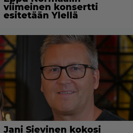
viimeinen konsertti
esitetään Ylellä
Jani Sievinen kokosi