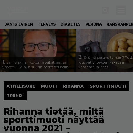
JANI SIEVINEN
TERVEYS
DIABETES
PERUNA
RANSKANPE
2.
Syötkö perunoita näin? Tutk
1.
Jani Sievinen kokosi lapsikatraansa
löysivät yhteyden vakavaan
yhteen – ”Minun suurin perintöni heille”
kansansairauteen
ATHLEISURE
MUOTI
RIHANNA
SPORTTIMUOTI
TRENDI
Rihanna tietää, miltä
sporttimuoti näyttää
vuonna 2021 –