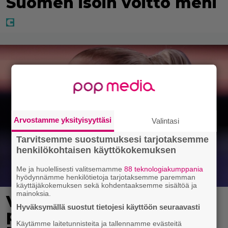
Suomen isoin voitto meni
Arvostamme yksityisyyttäsi
Valintasi
Tarvitsemme suostumuksesi tarjotaksemme
henkilökohtaisen käyttökokemuksen
Me ja huolellisesti valitsemamme
88 teknologiakumppania
hyödynnämme henkilötietoja tarjotaksemme paremman
käyttäjäkokemuksen sekä kohdentaaksemme sisältöä ja
mainoksia.
Vappu Pimiä sai huonoa
Hyväksymällä suostut tietojesi käyttöön seuraavasti
palvelua ravintolassa –
Käytämme laitetunnisteita ja tallennamme evästeitä