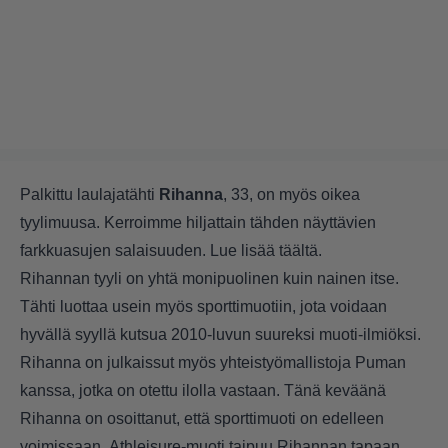
Palkittu laulajatähti
Rihanna
, 33, on myös oikea
tyylimuusa. Kerroimme hiljattain tähden näyttävien
farkkuasujen salaisuuden. Lue lisää
täältä
.
Rihannan tyyli on yhtä monipuolinen kuin nainen itse.
Tähti luottaa usein myös sporttimuotiin, jota voidaan
hyvällä syyllä kutsua 2010-luvun suureksi muoti-ilmiöksi.
Rihanna on julkaissut myös yhteistyömallistoja Puman
kanssa, jotka on otettu ilolla vastaan. Tänä keväänä
Rihanna on osoittanut, että sporttimuoti on edelleen
voimissaan. Athleisure-muoti taipuu Rihannan tapaan