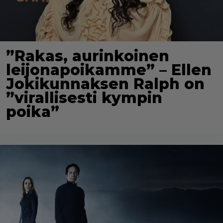
”Rakas, aurinkoinen
leijonapoikamme” – Ellen
Jokikunnaksen Ralph on
”virallisesti kympin
poika”