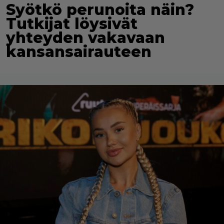
Syötkö perunoita näin?
Tutkijat löysivät
yhteyden vakavaan
kansansairauteen