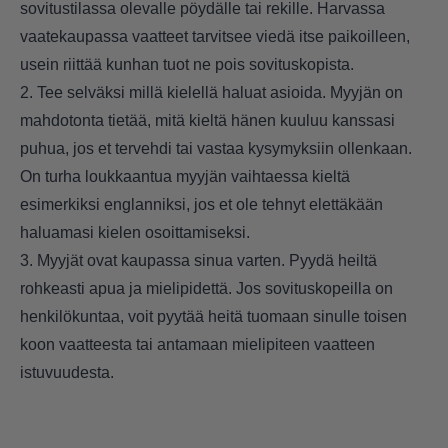
sovitustilassa olevalle pöydälle tai rekille. Harvassa
vaatekaupassa vaatteet tarvitsee viedä itse paikoilleen,
usein riittää kunhan tuot ne pois sovituskopista.
2. Tee selväksi millä kielellä haluat asioida. Myyjän on
mahdotonta tietää, mitä kieltä hänen kuuluu kanssasi
puhua, jos et tervehdi tai vastaa kysymyksiin ollenkaan.
On turha loukkaantua myyjän vaihtaessa kieltä
esimerkiksi englanniksi, jos et ole tehnyt elettäkään
haluamasi kielen osoittamiseksi.
3. Myyjät ovat kaupassa sinua varten. Pyydä heiltä
rohkeasti apua ja mielipidettä. Jos sovituskopeilla on
henkilökuntaa, voit pyytää heitä tuomaan sinulle toisen
koon vaatteesta tai antamaan mielipiteen vaatteen
istuvuudesta.