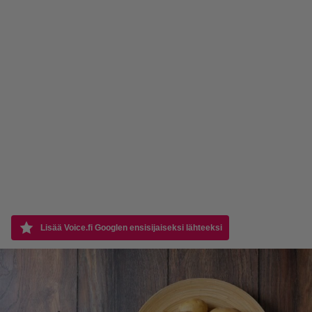
Lisää Voice.fi Googlen ensisijaiseksi lähteeksi