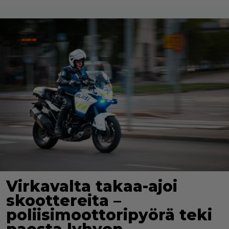
Virkavalta takaa-ajoi
skoottereita –
poliisimoottoripyörä teki