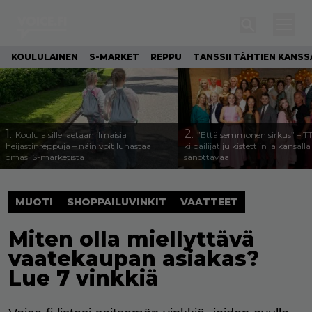
KOULULAINEN
S-MARKET
REPPU
TANSSII TÄHTIEN KANSS
1.
2.
Koululaisille jaetaan ilmaisia
”Että semmonen sirkus” – T
heijastinreppuja – näin voit lunastaa
kilpailijat julkistettiin ja kansall
omasi S-marketista
sanottavaa
MUOTI
SHOPPAILUVINKIT
VAATTEET
Miten olla miellyttävä
vaatekaupan asiakas?
Lue 7 vinkkiä