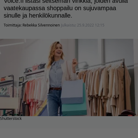
Voice.fi listasi seitsemän vinkkiä, joiden avulla
vaatekaupassa shoppailu on sujuvampaa
sinulle ja henkilökunnalle.
Toimittaja:
Rebekka Silvennoinen
Julkaistu:
25.9.2022 12:15
Shutterstock