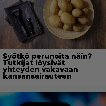
Syötkö perunoita näin?
Tutkijat löysivät
yhteyden vakavaan
kansansairauteen