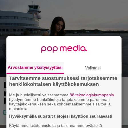
Arvostamme yksityisyyttäsi
Valintasi
Tarvitsemme suostumuksesi tarjotaksemme
Laulaja Mirellan
henkilökohtaisen käyttökokemuksen
rantakuvat ovat täynnä
Me ja huolellisesti valitsemamme
88 teknologiakumppania
lomaa, aurinkoa ja iloa
hyödynnämme henkilötietoja tarjotaksemme paremman
käyttäjäkokemuksen sekä kohdentaaksemme sisältöä ja
mainoksia.
Hyväksymällä suostut tietojesi käyttöön seuraavasti
Käytämme laitetunnisteita ja tallennamme evästeitä