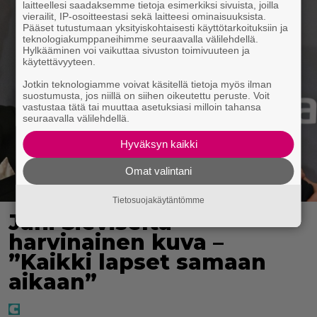
laitteellesi saadaksemme tietoja esimerkiksi sivuista, joilla
vierailit, IP-osoitteestasi sekä laitteesi ominaisuuksista.
Pääset tutustumaan yksityiskohtaisesti käyttötarkoituksiin ja
teknologiakumppaneihimme seuraavalla välilehdellä.
Hylkääminen voi vaikuttaa sivuston toimivuuteen ja
käytettävyyteen.
Jotkin teknologiamme voivat käsitellä tietoja myös ilman
suostumusta, jos niillä on siihen oikeutettu peruste. Voit
vastustaa tätä tai muuttaa asetuksiasi milloin tahansa
seuraavalla välilehdellä.
Hyväksyn kaikki
Omat valintani
Tietosuojakäytäntömme
Jani Sieviseltä
harvinainen kuva –
”Kaikki lapset samaan
aikaan”