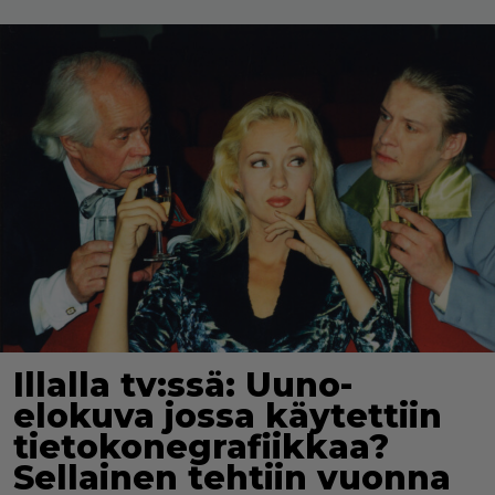
Illalla tv:ssä: Uuno-
elokuva jossa käytettiin
tietokonegrafiikkaa?
Sellainen tehtiin vuonna