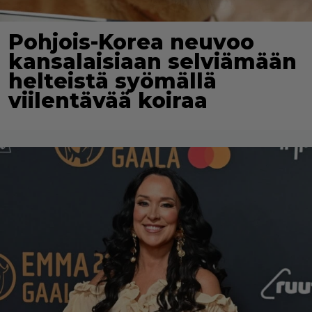
Pohjois-Korea neuvoo
kansalaisiaan selviämään
helteistä syömällä
viilentävää koiraa