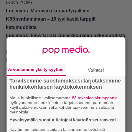
(Kuva: AOP)
Lue myös:
Muotiväki kerääntyi jälleen
Kööpenhaminaan – 10 tyylikästä tärppiä
katumuodista
Lue myös:
Flow tarjosi läpileikkauksen nykymuodista
– pukeutumisella haluttiin erottua, mutta ei liikaa
Lue myös:
Angelina Jolien matkustustyyli rakentui
kokomustasta – takki ja mekko ulottuivat molemmat
nilkkoihin
Arvostamme yksityisyyttäsi
Valintasi
Tarvitsemme suostumuksesi tarjotaksemme
henkilökohtaisen käyttökokemuksen
Me ja huolellisesti valitsemamme
88 teknologiakumppania
hyödynnämme henkilötietoja tarjotaksemme paremman
käyttäjäkokemuksen sekä kohdentaaksemme sisältöä ja
mainoksia.
Hyväksymällä suostut tietojesi käyttöön seuraavasti
Käytämme laitetunnisteita ja tallennamme evästeitä