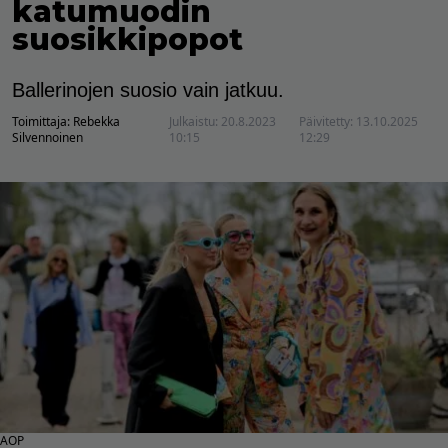
katumuodin
suosikkipopot
Ballerinojen suosio vain jatkuu.
Toimittaja:
Rebekka
Julkaistu:
20.8.2023
Päivitetty:
13.10.2025
Silvennoinen
10:15
12:29
AOP