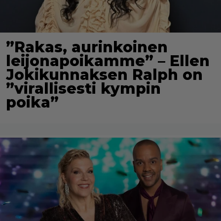
”Rakas, aurinkoinen
leijonapoikamme” – Ellen
Jokikunnaksen Ralph on
”virallisesti kympin
poika”