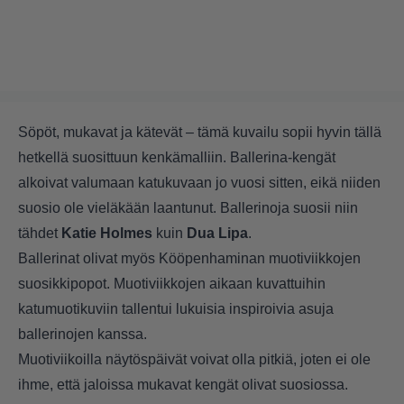
Söpöt, mukavat ja kätevät – tämä kuvailu sopii hyvin tällä
hetkellä suosittuun kenkämalliin.
Ballerina-kengät
alkoivat valumaan katukuvaan jo vuosi sitten
, eikä niiden
suosio ole vieläkään laantunut. Ballerinoja suosii niin
tähdet
Katie Holmes
kuin
Dua Lipa
.
Ballerinat olivat myös Kööpenhaminan muotiviikkojen
suosikkipopot. Muotiviikkojen aikaan kuvattuihin
katumuotikuviin tallentui lukuisia inspiroivia asuja
ballerinojen kanssa.
Muotiviikoilla näytöspäivät voivat olla pitkiä, joten ei ole
ihme, että jaloissa mukavat kengät olivat suosiossa.