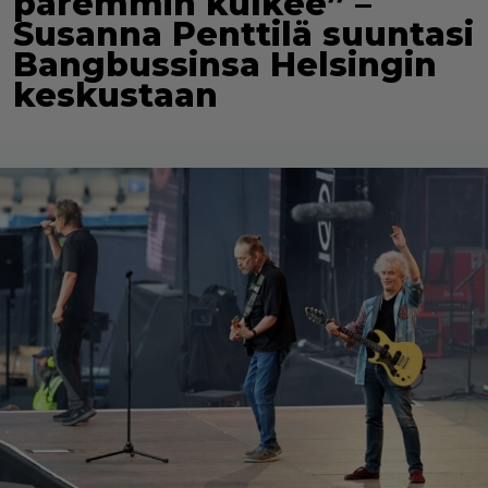
paremmin kulkee” –
Susanna Penttilä suuntasi
Bangbussinsa Helsingin
keskustaan