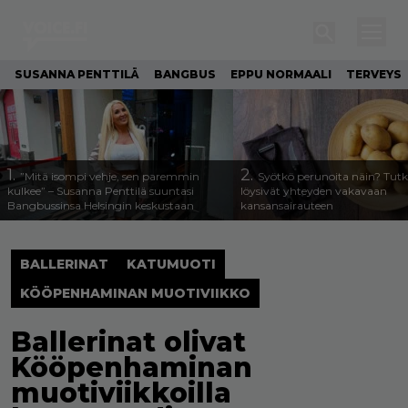
SUSANNA PENTTILÄ
BANGBUS
EPPU NORMAALI
TERVEYS
1.
2.
”Mitä isompi vehje, sen paremmin
Syötkö perunoita näin? Tutk
kulkee” – Susanna Penttilä suuntasi
löysivät yhteyden vakavaan
Bangbussinsa Helsingin keskustaan
kansansairauteen
BALLERINAT
KATUMUOTI
KÖÖPENHAMINAN MUOTIVIIKKO
Ballerinat olivat
Kööpenhaminan
muotiviikkoilla