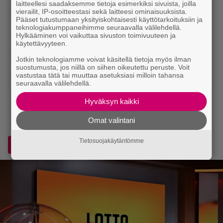
laitteellesi saadaksemme tietoja esimerkiksi sivuista, joilla
vierailit, IP-osoitteestasi sekä laitteesi ominaisuuksista.
Pääset tutustumaan yksityiskohtaisesti käyttötarkoituksiin ja
teknologiakumppaneihimme seuraavalla välilehdellä.
Hylkääminen voi vaikuttaa sivuston toimivuuteen ja
käytettävyyteen.
Jotkin teknologiamme voivat käsitellä tietoja myös ilman
suostumusta, jos niillä on siihen oikeutettu peruste. Voit
vastustaa tätä tai muuttaa asetuksiasi milloin tahansa
seuraavalla välilehdellä.
Hyväksyn kaikki
Omat valintani
Tietosuojakäytäntömme
Lisää Voice.fi Googlen ensisijaiseksi lähteeksi