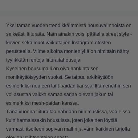
Yksi tämän vuoden trendikkäimmistä housuvalinnoista on
selkeästi liituraita. Näin ainakin voisi päätella street style -
kuvien sekä muotivaikuttajien Instagram-otosten
perusteella. Viime aikoina monien yllä on nimittäin nähty
tyylikkään rentoja liituraitahousuja.
Kyseinen housumalli on oiva hankinta sen
monikäyttöisyyden vuoksi. Se taipuu arkikäyttöön
esimerkiksi neuleen tai t-paidan kanssa. Iltamenoihin sen
voi asustaa vaikka samaa sarjaa olevan jakun tai
esimerkiksi mesh-paidan kanssa.
Tänä vuonna liituraitaa nähdään niin mustissa, vaaleissa
kuin harmaissakin housuissa, joten jokainen löytää
varmasti itselleen sopivan mallin ja värin kaikkien tarjolla
olevien vaihtoehtojen seasta.