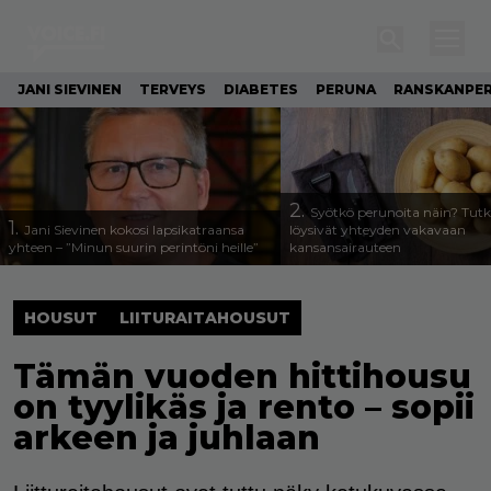
JANI SIEVINEN
TERVEYS
DIABETES
PERUNA
RANSKANPE
2.
Syötkö perunoita näin? Tutk
1.
Jani Sievinen kokosi lapsikatraansa
löysivät yhteyden vakavaan
yhteen – ”Minun suurin perintöni heille”
kansansairauteen
HOUSUT
LIITURAITAHOUSUT
Tämän vuoden hittihousu
on tyylikäs ja rento – sopii
arkeen ja juhlaan