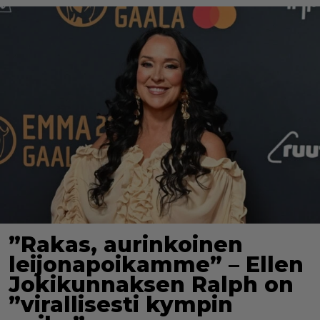
”Rakas, aurinkoinen
leijonapoikamme” – Ellen
Jokikunnaksen Ralph on
”virallisesti kympin