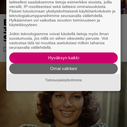
laitteellesi saadaksemme tietoja esimerkiksi sivuista, joilla
vierailit, IP-osoitteestasi sekä laitteesi ominaisuuksista.
Pääset tutustumaan yksityiskohtaisesti käyttötarkoituksiin ja
teknologiakumppaneihimme seuraavalla välilehdellä.
Eurojackpotissa poksahti
Hylkääminen voi vaikuttaa sivuston toimivuuteen ja
käytettävyyteen.
32,7 miljoonaa, ja tänne
Jotkin teknologiamme voivat käsitellä tietoja myös ilman
Suomen isoin voitto meni
suostumusta, jos niillä on siihen oikeutettu peruste. Voit
vastustaa tätä tai muuttaa asetuksiasi milloin tahansa
seuraavalla välilehdellä.
Hyväksyn kaikki
Omat valintani
Tietosuojakäytäntömme