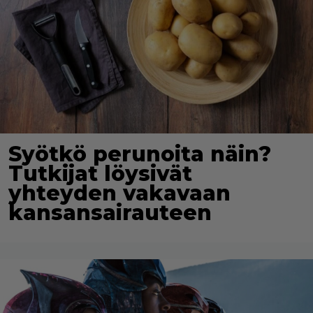
Syötkö perunoita näin?
Tutkijat löysivät
yhteyden vakavaan
kansansairauteen