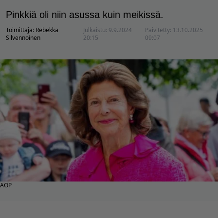
Pinkkiä oli niin asussa kuin meikissä.
Toimittaja:
Rebekka
Julkaistu:
9.9.2024
Päivitetty:
13.10.2025
Silvennoinen
20:15
09:07
AOP