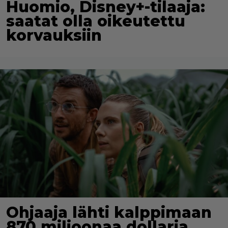
Huomio, Disney+-tilaaja:
saatat olla oikeutettu
korvauksiin
Ohjaaja lähti kalppimaan
870 miljoonaa dollaria