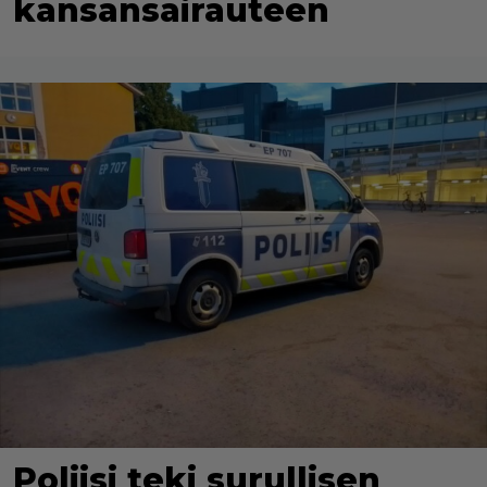
kansansairauteen
Poliisi teki surullisen