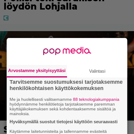
löydön Lohjalla
Arvostamme yksityisyyttäsi
Valintasi
Tarvitsemme suostumuksesi tarjotaksemme
henkilökohtaisen käyttökokemuksen
Me ja huolellisesti valitsemamme
88 teknologiakumppania
hyödynnämme henkilötietoja tarjotaksemme paremman
käyttäjäkokemuksen sekä kohdentaaksemme sisältöä ja
mainoksia.
Hyväksymällä suostut tietojesi käyttöön seuraavasti
Sonja Aiello hullaantui
Käytämme laitetunnisteita ja tallennamme evästeitä