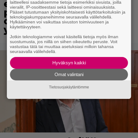
elämään pienellä
laitteellesi saadaksemme tietoja esimerkiksi sivuista, joilla
vierailit, IP-osoitteestasi sekä laitteesi ominaisuuksista.
paikkakunnalla – ”Voi
Pääset tutustumaan yksityiskohtaisesti käyttötarkoituksiin ja
teknologiakumppaneihimme seuraavalla välilehdellä.
ottaa vaikka ilman
Hylkääminen voi vaikuttaa sivuston toimivuuteen ja
yläosaa aurinkoa”
käytettävyyteen.
Jotkin teknologiamme voivat käsitellä tietoja myös ilman
suostumusta, jos niillä on siihen oikeutettu peruste. Voit
vastustaa tätä tai muuttaa asetuksiasi milloin tahansa
seuraavalla välilehdellä.
Hyväksyn kaikki
Omat valintani
Tietosuojakäytäntömme