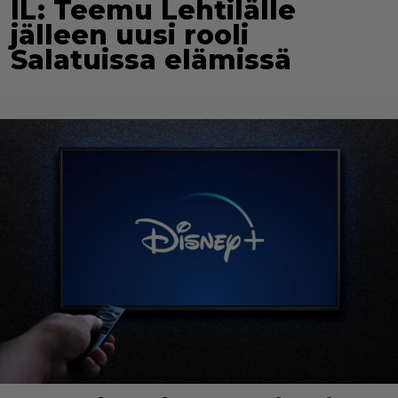
IL: Teemu Lehtilälle
jälleen uusi rooli
Salatuissa elämissä