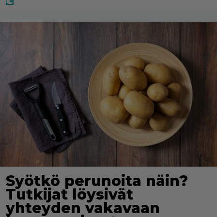
Syötkö perunoita näin?
Tutkijat löysivät
yhteyden vakavaan