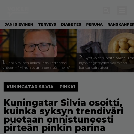
JANI SIEVINEN
TERVEYS
DIABETES
PERUNA
RANSKANPE
2.
Syötkö perunoita näin? Tutk
1.
Jani Sievinen kokosi lapsikatraansa
löysivät yhteyden vakavaan
yhteen – ”Minun suurin perintöni heille”
kansansairauteen
KUNINGATAR SILVIA
PINKKI
Kuningatar Silvia osoitti,
kuinka syksyn trendiväri
puetaan onnistuneesti
pirteän pinkin parina