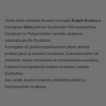
Viime viikon torstaina Ruotsin kuningas
Kaarle Kustaa
ja
kuningatar
Silvia
juhlivat Sundsvallin 400-vuotisjuhlaa.
Sundsvall on Pohjanlahden rannalla sijaitseva
satamakaupunki Ruotsissa.
Kuningatar oli pukenut tapahtumaan ylleen pirteää
pinkkiä jakun ja hameen muodossa. Kokonaisuuteen oli
yhdistetty syksyn trendiväriä eli viininpunaista asusteina.
Kädessä kuningattarella keikkui muotitalo Loewen
käsilaukku.
Asu osoitti, kuinka loistelias yhdistelmä pinkki ja
viininpunainen ovatkaan.