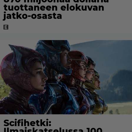
tuottaneen elokuvan
jatko-osasta
Scifihetki:
Ilmaiskatselussa 100