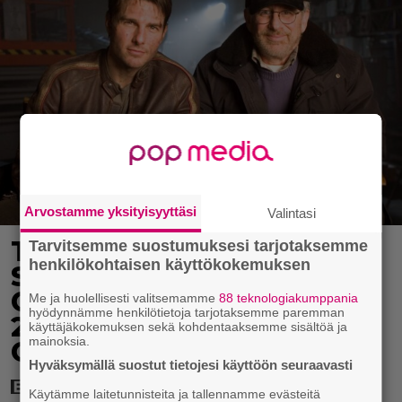
Arvostamme yksityisyyttäsi
Valintasi
Tänään tv:ssä: Steven
Tarvitsemme suostumuksesi tarjotaksemme
henkilökohtaisen käyttökokemuksen
Spielbergin ja Tom
Cruisen kaveruus loppui
Me ja huolellisesti valitsemamme
88 teknologiakumppania
hyödynnämme henkilötietoja tarjotaksemme paremman
21 vuotta sitten – Syynä
käyttäjäkokemuksen sekä kohdentaaksemme sisältöä ja
mainoksia.
Cruisen nolo käytös
Hyväksymällä suostut tietojesi käyttöön seuraavasti
Käytämme laitetunnisteita ja tallennamme evästeitä