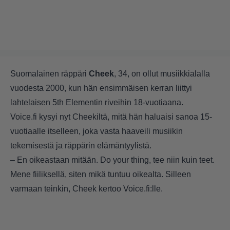
Suomalainen räppäri
Cheek
, 34, on ollut musiikkialalla
vuodesta 2000, kun hän ensimmäisen kerran liittyi
lahtelaisen 5th Elementin riveihin 18-vuotiaana.
Voice.fi kysyi nyt Cheekiltä, mitä hän haluaisi sanoa 15-
vuotiaalle itselleen, joka vasta haaveili musiikin
tekemisestä ja räppärin elämäntyylistä.
– En oikeastaan mitään. Do your thing, tee niin kuin teet.
Mene fiiliksellä, siten mikä tuntuu oikealta. Silleen
varmaan teinkin, Cheek kertoo Voice.fi:lle.