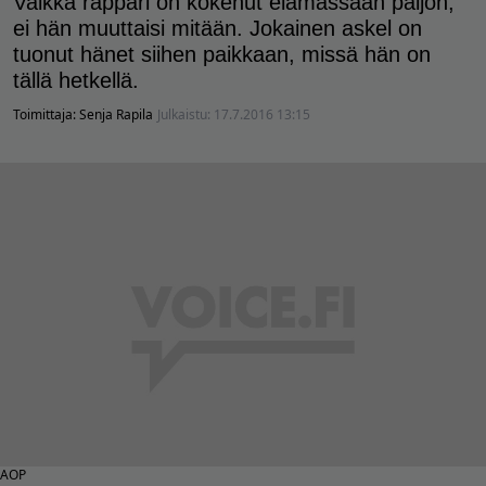
Vaikka räppäri on kokenut elämässään paljon,
ei hän muuttaisi mitään. Jokainen askel on
tuonut hänet siihen paikkaan, missä hän on
tällä hetkellä.
Toimittaja:
Senja Rapila
Julkaistu:
17.7.2016 13:15
AOP