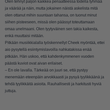
Olen tehnyt paljon kaikkea periaatteessa todella tyhmää
ja väärää ja näin, mutta jokainen näistä askelista mitä
olen ottanut mihin suuntaan tahansa, on tuonut minut
siihen pisteeseen, missä olen päässyt toteuttamaan
omaa unelmaani. Olen tyytyväinen sen takia kaikesta,
enkä muuttaisi mitään.
Pitkään musiikkialalla työskennellyt Cheek myöntää, ettei
aio pysytellä esiintymislavoilla nahkatakissa enää
pitkään. Hän uskoo, että kahdenkymmenen vuoden
päästä kuviot ovat aivan erilaiset.
– En ole lavalla. Tärkeää on juuri se, että pystyy
menemään eteenpäin arvokkaasti ja pysyä tyylikkäänä ja
tehdä tyylikkäitä asioita. Rauhallisesti ja harkitusti hyviä
juttuja.