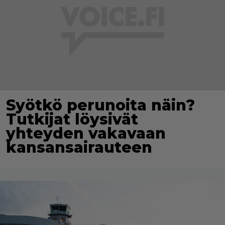
Syötkö perunoita näin?
Tutkijat löysivät
yhteyden vakavaan
kansansairauteen