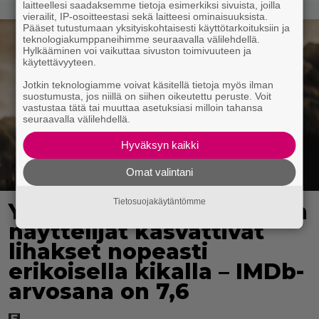
laitteellesi saadaksemme tietoja esimerkiksi sivuista, joilla
vierailit, IP-osoitteestasi sekä laitteesi ominaisuuksista.
Pääset tutustumaan yksityiskohtaisesti käyttötarkoituksiin ja
teknologiakumppaneihimme seuraavalla välilehdellä.
Hylkääminen voi vaikuttaa sivuston toimivuuteen ja
käytettävyyteen.
Jotkin teknologiamme voivat käsitellä tietoja myös ilman
suostumusta, jos niillä on siihen oikeutettu peruste. Voit
vastustaa tätä tai muuttaa asetuksiasi milloin tahansa
seuraavalla välilehdellä.
Hyväksyn kaikki
Omat valintani
Tietosuojakäytäntömme
Yöllä tv:ssä: Sotaelokuvan
näyttelijät kasvattivat
lihakset nopeasti
erikoisella kikalla – IMDb-
arvosana on 7,6