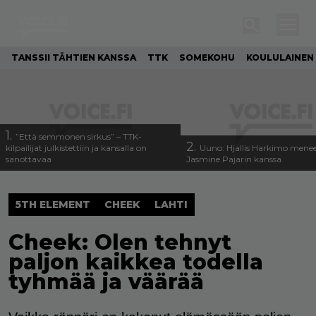
TANSSII TÄHTIEN KANSSA
TTK
SOMEKOHU
KOULULAINEN
1.
”Että semmonen sirkus” – TTK-
2.
kilpailijat julkistettiin ja kansalla on
Uuno: Hjallis Harkimo menee
sanottavaa
Jasmine Pajarin kanssa
5TH ELEMENT
CHEEK
LAHTI
Cheek: Olen tehnyt
paljon kaikkea todella
tyhmää ja väärää