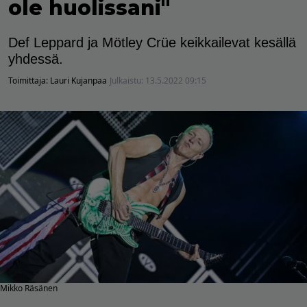
ole huolissani"
Def Leppard ja Mötley Crüe keikkailevat kesällä
yhdessä.
Toimittaja:
Lauri Kujanpaa
Julkaistu:
13.5.2022 09:15
Mikko Räsänen