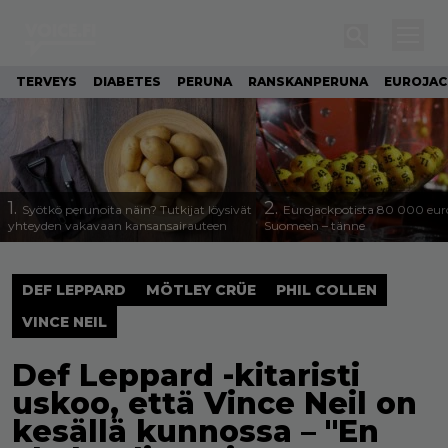
TERVEYS
DIABETES
PERUNA
RANSKANPERUNA
EUROJA
1.
2.
Syötkö perunoita näin? Tutkijat löysivät
Eurojackpotista 80 000 eur
yhteyden vakavaan kansansairauteen
Suomeen – tänne
DEF LEPPARD
MÖTLEY CRÜE
PHIL COLLEN
VINCE NEIL
Def Leppard -kitaristi
uskoo, että Vince Neil on
kesällä kunnossa – "En