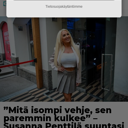
Tietosuojakäytäntömme
”Mitä isompi vehje, sen
paremmin kulkee” –
Susanna Penttilä suuntasi