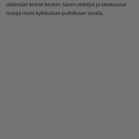
jättämään
keikan kesken äänen petettyä
ja lokakuussa
laulaja mursi
kylkiluitaan pudottuaan lavalta
.