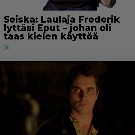
Seiska: Laulaja Frederik
lyttäsi Eput – johan oli
taas kielen käyttöä