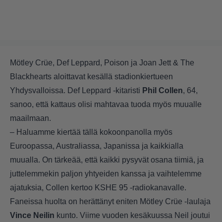
Mötley Crüe, Def Leppard, Poison ja Joan Jett & The
Blackhearts aloittavat kesällä stadionkiertueen
Yhdysvalloissa. Def Leppard -kitaristi
Phil Collen
, 64,
sanoo, että kattaus olisi mahtavaa tuoda myös muualle
maailmaan.
– Haluamme kiertää tällä kokoonpanolla myös
Euroopassa, Australiassa, Japanissa ja kaikkialla
muualla. On tärkeää, että kaikki pysyvät osana tiimiä, ja
juttelemmekin paljon yhtyeiden kanssa ja vaihtelemme
ajatuksia, Collen kertoo KSHE 95 -radiokanavalle.
Faneissa huolta on herättänyt eniten Mötley Crüe -laulaja
Vince Neilin
kunto. Viime vuoden kesäkuussa Neil joutui