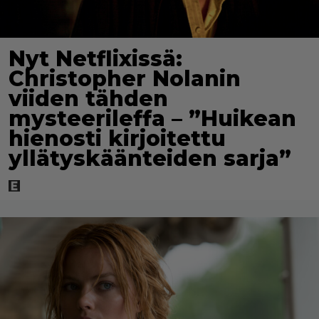
Nyt Netflixissä:
Christopher Nolanin
viiden tähden
mysteerileffa – ”Huikean
hienosti kirjoitettu
yllätyskäänteiden sarja”