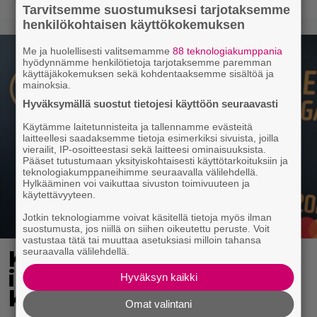
Tarvitsemme suostumuksesi tarjotaksemme
henkilökohtaisen käyttökokemuksen
Me ja huolellisesti valitsemamme
88 teknologiakumppania
hyödynnämme henkilötietoja tarjotaksemme paremman
käyttäjäkokemuksen sekä kohdentaaksemme sisältöä ja
mainoksia.
Hyväksymällä suostut tietojesi käyttöön seuraavasti
Käytämme laitetunnisteita ja tallennamme evästeitä
laitteellesi saadaksemme tietoja esimerkiksi sivuista, joilla
vierailit, IP-osoitteestasi sekä laitteesi ominaisuuksista.
Pääset tutustumaan yksityiskohtaisesti käyttötarkoituksiin ja
teknologiakumppaneihimme seuraavalla välilehdellä.
Hylkääminen voi vaikuttaa sivuston toimivuuteen ja
käytettävyyteen.
Jotkin teknologiamme voivat käsitellä tietoja myös ilman
suostumusta, jos niillä on siihen oikeutettu peruste. Voit
vastustaa tätä tai muuttaa asetuksiasi milloin tahansa
seuraavalla välilehdellä.
Kaija Koolta ikävä
ilmoitus – Juha Tapio
Hyväksyn kaikki
kiirehti apuun
Omat valintani