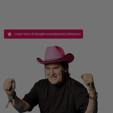
Lisää Voice.fi Googlen ensisijaiseksi lähteeksi