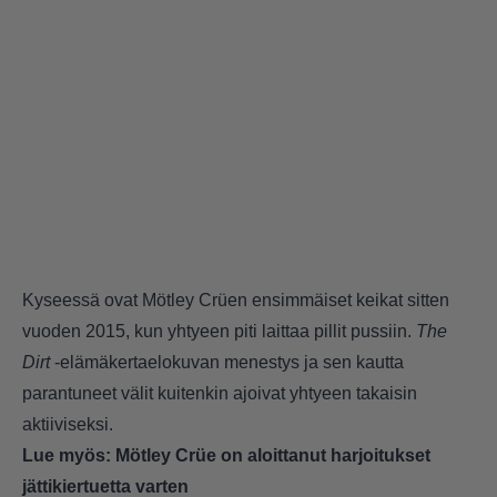
Kyseessä ovat Mötley Crüen ensimmäiset keikat sitten
vuoden 2015, kun yhtyeen piti laittaa pillit pussiin.
The
Dirt
-elämäkertaelokuvan menestys
ja sen kautta
parantuneet välit kuitenkin ajoivat yhtyeen takaisin
aktiiviseksi.
Lue myös:
Mötley Crüe on aloittanut harjoitukset
jättikiertuetta varten