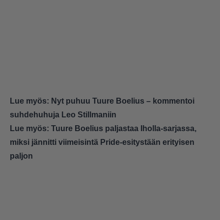
Lue myös:
Nyt puhuu Tuure Boelius – kommentoi
suhdehuhuja Leo Stillmaniin
Lue myös:
Tuure Boelius paljastaa Iholla-sarjassa,
miksi jännitti viimeisintä Pride-esitystään erityisen
paljon