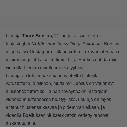
Laulaja
Tuure
Boelius
, 21, on julkaissut eilen
tuplasinglen
Mehän vaan tanssittiin
ja
Pakoauto
. Boelius
on julkaissut Instagram-tilillään video- ja kuvamateriaalia
uusien singelohkaisujen tiimoilta, ja Boelius nähdäänkin
videoilla hieman muuttuneessa tyylissä.
Laulaja on totuttu näkemään vaaleilla hiuksilla
varustettuna jo pitkään, mutta nyt Boelius on värjännyt
hiuksensa tummiksi, ja hän säväyttääkin Instagram-
videolla muuttuneessa hiustyylissä. Laulaja on myös
antanut hiustensa kasvaa jo pidemmän aikaan, ja
videolla Boeliuksen hiukset ovatkin vedetty rennosti
niskanutturalle.