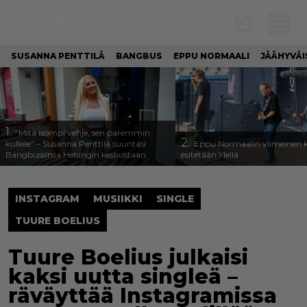
SUSANNA PENTTILÄ
BANGBUS
EPPU NORMAALI
JÄÄHYVÄI
1.
”Mitä isompi vehje, sen paremmin
2.
kulkee” – Susanna Penttilä suuntasi
Eppu Normaalin viimeinen k
Bangbussinsa Helsingin keskustaan
esitetään Ylellä
INSTAGRAM
MUSIIKKI
SINGLE
TUURE BOELIUS
Tuure Boelius julkaisi
kaksi uutta singleä –
räväyttää Instagramissa