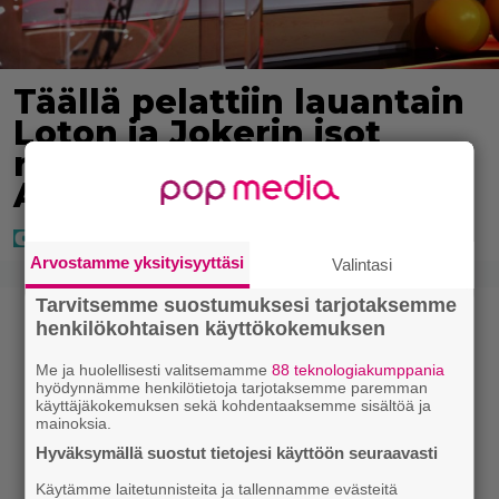
Täällä pelattiin lauantain
Loton ja Jokerin isot
rahat – Tokmannilla,
ABC:lla, netissä…
Arvostamme yksityisyyttäsi
Valintasi
Tarvitsemme suostumuksesi tarjotaksemme
henkilökohtaisen käyttökokemuksen
Me ja huolellisesti valitsemamme
88 teknologiakumppania
hyödynnämme henkilötietoja tarjotaksemme paremman
käyttäjäkokemuksen sekä kohdentaaksemme sisältöä ja
mainoksia.
Hyväksymällä suostut tietojesi käyttöön seuraavasti
Käytämme laitetunnisteita ja tallennamme evästeitä