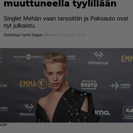
muuttuneella tyylillään
Singlet Mehän vaan tanssittiin ja Pakoauto ovat
nyt julkaistu.
Toimittaja:
Sanni Seppä
Julkaistu:
17.9.2022 16:15
AOP