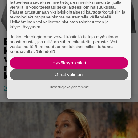
laitteellesi saadaksemme tietoja esimerkiksi sivuista, joilla
vierailit, IP-osoitteestasi sekä laitteesi ominaisuuksista.
Pääset tutustumaan yksityiskohtaisesti käyttötarkoituksiin ja
teknologiakumppaneihimme seuraavalla välilehdellä.
Hylkääminen voi vaikuttaa sivuston toimivuuteen ja
käytettävyyteen.
Jotkin teknologiamme voivat käsitellä tietoja myös ilman
Eppu Normaali soitti
suostumusta, jos niillä on siihen oikeutettu peruste. Voit
vastustaa tätä tai muuttaa asetuksiasi milloin tahansa
kaikkien aikojen
seuraavalla välilehdellä.
viimeisen konserttinsa –
Hyväksyn kaikki
nämä kappaleet sillä
kuultiin
Omat valintani
Tietosuojakäytäntömme