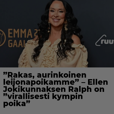
”Rakas, aurinkoinen
leijonapoikamme” – Ellen
Jokikunnaksen Ralph on
”virallisesti kympin
poika”