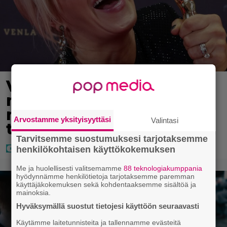
Vappu Pimiästä tuli
miljoonikko – eikä yksi
milli edes riitä, näin se
Arvostamme yksityisyyttäsi
Valintasi
tapahtui
Tarvitsemme suostumuksesi tarjotaksemme
henkilökohtaisen käyttökokemuksen
Me ja huolellisesti valitsemamme
88 teknologiakumppania
hyödynnämme henkilötietoja tarjotaksemme paremman
käyttäjäkokemuksen sekä kohdentaaksemme sisältöä ja
mainoksia.
Hyväksymällä suostut tietojesi käyttöön seuraavasti
Käytämme laitetunnisteita ja tallennamme evästeitä