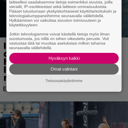
laitteellesi saadaksemme tietoja esimerkiksi sivuista, joilla
vierailit, IP-osoitteestasi sekä laitteesi ominaisuuksista.
Pääset tutustumaan yksityiskohtaisesti käyttötarkoituksiin ja
teknologiakumppaneihimme seuraavalla välilehdellä.
Hylkääminen voi vaikuttaa sivuston toimivuuteen ja
käytettävyyteen.
Jotkin teknologiamme voivat käsitellä tietoja myös ilman
suostumusta, jos niillä on siihen oikeutettu peruste. Voit
Illalla tv:ssä: Perinteinen
vastustaa tätä tai muuttaa asetuksiasi milloin tahansa
seuraavalla välilehdellä.
dekkari Agatha Christien
Hyväksyn kaikki
hengessä – vuoden 2023
leffa tarjoaa
Omat valintani
murhamysteerin
Tietosuojakäytäntömme