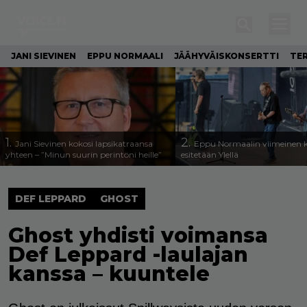
JANI SIEVINEN
EPPU NORMAALI
JÄÄHYVÄISKONSERTTI
TE
1.
2.
Jani Sievinen kokosi lapsikatraansa
Eppu Normaalin viimeinen k
yhteen – ”Minun suurin perintöni heille”
esitetään Ylellä
DEF LEPPARD
GHOST
Ghost yhdisti voimansa
Def Leppard -laulajan
kanssa – kuuntele