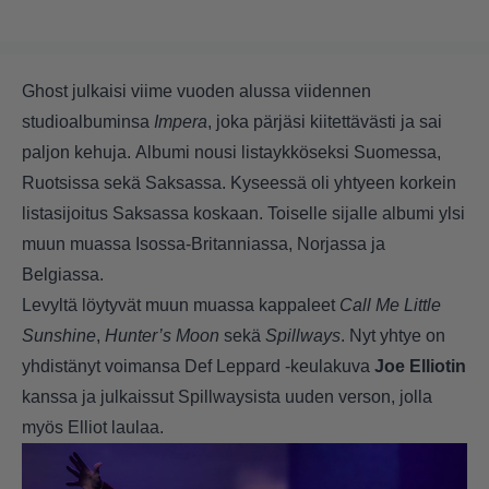
Ghost julkaisi viime vuoden alussa viidennen
studioalbuminsa
Impera
, joka pärjäsi kiitettävästi ja sai
paljon kehuja. Albumi nousi listaykköseksi Suomessa,
Ruotsissa sekä Saksassa. Kyseessä oli yhtyeen korkein
listasijoitus Saksassa koskaan. Toiselle sijalle albumi ylsi
muun muassa Isossa-Britanniassa, Norjassa ja
Belgiassa.
Levyltä löytyvät muun muassa kappaleet
Call Me Little
Sunshine
,
Hunter’s Moon
sekä
Spillways
. Nyt yhtye on
yhdistänyt voimansa Def Leppard -keulakuva
Joe Elliotin
kanssa ja julkaissut Spillwaysista uuden verson, jolla
myös Elliot laulaa.