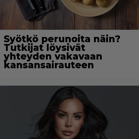
Syötkö perunoita näin?
Tutkijat löysivät
yhteyden vakavaan
kansansairauteen