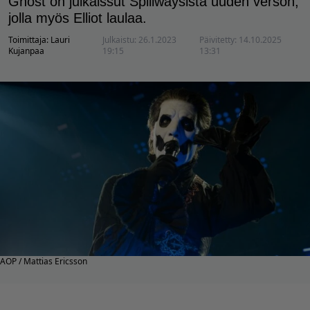
Ghost on julkaissut Spillwaysista uuden verson,
jolla myös Elliot laulaa.
Toimittaja:
Lauri
Julkaistu:
26.1.2023
Päivitetty:
14.10.2025
Kujanpaa
19:15
13:31
AOP / Mattias Ericsson